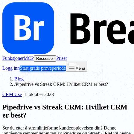
Funksjoner
MCP
Priser
Ressurser
Logg inn
Start gratis prøveperiode
Menu
Blog
/
Pipedrive vs Streak CRM: Hvilket CRM er best?
CRM Use
11. oktober 2023
Pipedrive vs Streak CRM: Hvilket CRM
er best?
Ser du etter å strømlinjeforme kundeopplevelsen din? Denne
inngående sammenligningen av Pipedrive og Streak CRM vil hjelpe