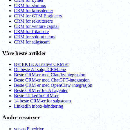
CRM for byråer
CRM for startups
CRM for konsulenter
CRM for GTM Engineers
CRM for rekrutterere
CRM for venture capital
CRM for frilansere
CRM for solopreneurs
CRM for salgsteam
Våre beste artikler
Det EKTE AI-native CRM-et
De beste AI-salgs-CRM-ene
Beste CRM-er med Claude-integrasjon
Beste CRM-er med ChatGPT-integrasjon
Beste CRM-er med OpenClaw-integrasjon
Beste CRM-er for AI-agenter
Beste LinkedIn CRM-er
14 beste CRM-er for salgsteam
LinkedIn inbox-håndtering
Andre ressurser
versus Pipedrive