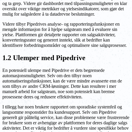
og ta grep. Videre gir dashbordet med tilpasningsmuligheter en klar
oversikt over viktige metrikker og ytelsesindikatorer, som gjør det
mulig for salgsledere å ta datadrevne beslutninger.
Videre tilbyr Pipedrives analyse- og rapporteringsfunksjoner en
mengde informasjon for å hjelpe salgsteam med å evaluere sin
ytelse. Plattformen gir detaljerte rapporter om salgsaktiviteter,
konverteringsrater og generert inntekt, slik at bedrifter kan
identifisere forbedringsområder og optimalisere sine salgsprosesser.
1.2 Ulemper med Pipedrive
En potensiell ulempe med Pipedrive er dets begrensede
automasjonsmuligheter. Selv om den tilbyr noen
automatiseringsfunksjoner, kan de være mindre avanserte enn de
som tilbys av andre CRM-løsninger. Dette kan resultere i mer
manuelt arbeid for salgsteam, noe som potensielt kan bremse
prosessene deres og redusere effektiviteten.
I tillegg har noen brukere rapportert om sporadiske systemfeil og
langsomme responstider fra kundesupport. Selv om Pipedrive
generelt gir pålitelig service, kan disse problemene være frustrerende
for brukere som er avhengige av plattformen for deres daglige salgs
aktiviteter. Det er viktig for bedrifter å vurdere sine spesifikke behov