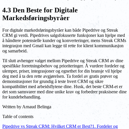
4.3 Den Beste for Digitale
Markedsføringsbyråer
For digitale markedsføringsbyråer kan både Pipedrive og Streak
CRM gi verdi. Pipedrives salgsfokuserte funksjoner kan hjelpe med
å håndtere potensielle kunder og konverteringer, mens Streak CRMs
integrasjon med Gmail kan legge til rette for klient kommunikasjon
og samarbeid.
Til slutt avhenger valget mellom Pipedrive og Streak CRM av dine
spesifikke forretningsbehov og prioriteringer. Å vurdere fordeler og
ulemper, priser, integrasjoner og egnethet for din bransje vil hjelpe
deg med å ta den rette avgjørelsen. Ta fordel av gratis prøver og
demonstrasjoner for grundig å teste hvert CRM og sikre
kompatibilitet med arbeidsflytene dine. Husk, det beste CRM-et er
det som samsvarer med dine unike krav og forbedrer praksisene dine
for kundebehandling.
Written by
Arnaud Belinga
Table of contents
Pipedrive vs Streak CRM: Hvilket CRM er Best?
1. Fordeler og