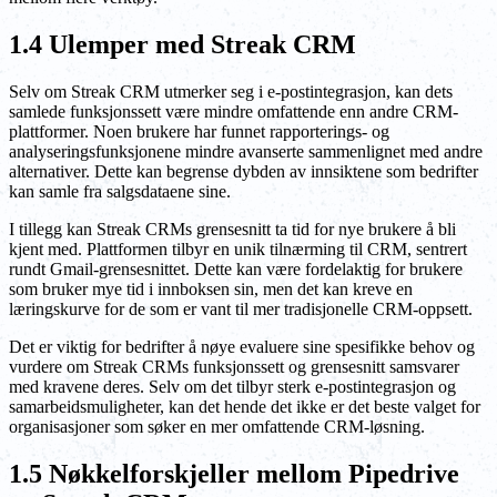
1.4 Ulemper med Streak CRM
Selv om Streak CRM utmerker seg i e-postintegrasjon, kan dets
samlede funksjonssett være mindre omfattende enn andre CRM-
plattformer. Noen brukere har funnet rapporterings- og
analyseringsfunksjonene mindre avanserte sammenlignet med andre
alternativer. Dette kan begrense dybden av innsiktene som bedrifter
kan samle fra salgsdataene sine.
I tillegg kan Streak CRMs grensesnitt ta tid for nye brukere å bli
kjent med. Plattformen tilbyr en unik tilnærming til CRM, sentrert
rundt Gmail-grensesnittet. Dette kan være fordelaktig for brukere
som bruker mye tid i innboksen sin, men det kan kreve en
læringskurve for de som er vant til mer tradisjonelle CRM-oppsett.
Det er viktig for bedrifter å nøye evaluere sine spesifikke behov og
vurdere om Streak CRMs funksjonssett og grensesnitt samsvarer
med kravene deres. Selv om det tilbyr sterk e-postintegrasjon og
samarbeidsmuligheter, kan det hende det ikke er det beste valget for
organisasjoner som søker en mer omfattende CRM-løsning.
1.5 Nøkkelforskjeller mellom Pipedrive