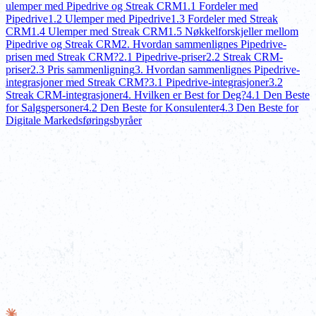
ulemper med Pipedrive og Streak CRM
1.1 Fordeler med
Pipedrive
1.2 Ulemper med Pipedrive
1.3 Fordeler med Streak
CRM
1.4 Ulemper med Streak CRM
1.5 Nøkkelforskjeller mellom
Pipedrive og Streak CRM
2. Hvordan sammenlignes Pipedrive-
prisen med Streak CRM?
2.1 Pipedrive-priser
2.2 Streak CRM-
priser
2.3 Pris sammenligning
3. Hvordan sammenlignes Pipedrive-
integrasjoner med Streak CRM?
3.1 Pipedrive-integrasjoner
3.2
Streak CRM-integrasjoner
4. Hvilken er Best for Deg?
4.1 Den Beste
for Salgspersoner
4.2 Den Beste for Konsulenter
4.3 Den Beste for
Digitale Markedsføringsbyråer