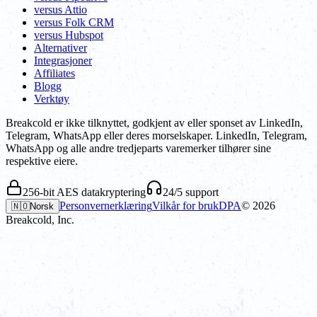
versus Attio
versus Folk CRM
versus Hubspot
Alternativer
Integrasjoner
Affiliates
Blogg
Verktøy
Breakcold er ikke tilknyttet, godkjent av eller sponset av LinkedIn,
Telegram, WhatsApp eller deres morselskaper. LinkedIn, Telegram,
WhatsApp og alle andre tredjeparts varemerker tilhører sine
respektive eiere.
256-bit AES datakryptering
24/5 support
Personvernerklæring
Vilkår for bruk
DPA
©
2026
🇳🇴
Norsk
Breakcold, Inc.