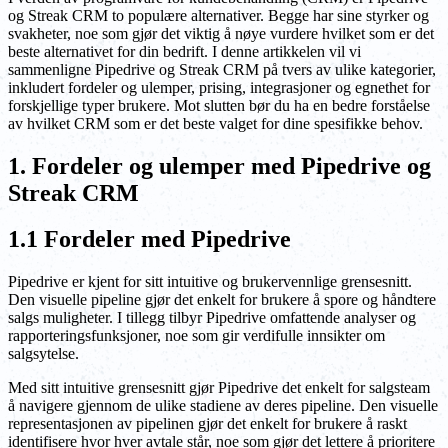
og Streak CRM to populære alternativer. Begge har sine styrker og
svakheter, noe som gjør det viktig å nøye vurdere hvilket som er det
beste alternativet for din bedrift. I denne artikkelen vil vi
sammenligne Pipedrive og Streak CRM på tvers av ulike kategorier,
inkludert fordeler og ulemper, prising, integrasjoner og egnethet for
forskjellige typer brukere. Mot slutten bør du ha en bedre forståelse
av hvilket CRM som er det beste valget for dine spesifikke behov.
1. Fordeler og ulemper med Pipedrive og
Streak CRM
1.1 Fordeler med Pipedrive
Pipedrive er kjent for sitt intuitive og brukervennlige grensesnitt.
Den visuelle pipeline gjør det enkelt for brukere å spore og håndtere
salgs muligheter. I tillegg tilbyr Pipedrive omfattende analyser og
rapporteringsfunksjoner, noe som gir verdifulle innsikter om
salgsytelse.
Med sitt intuitive grensesnitt gjør Pipedrive det enkelt for salgsteam
å navigere gjennom de ulike stadiene av deres pipeline. Den visuelle
representasjonen av pipelinen gjør det enkelt for brukere å raskt
identifisere hvor hver avtale står, noe som gjør det lettere å prioritere