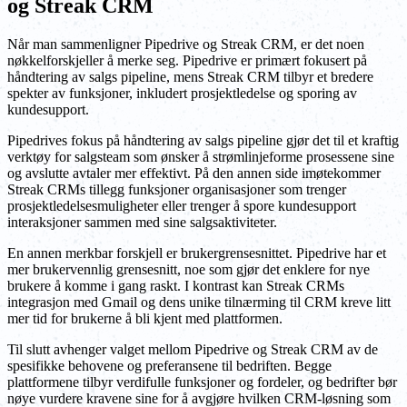
og Streak CRM
Når man sammenligner Pipedrive og Streak CRM, er det noen
nøkkelforskjeller å merke seg. Pipedrive er primært fokusert på
håndtering av salgs pipeline, mens Streak CRM tilbyr et bredere
spekter av funksjoner, inkludert prosjektledelse og sporing av
kundesupport.
Pipedrives fokus på håndtering av salgs pipeline gjør det til et kraftig
verktøy for salgsteam som ønsker å strømlinjeforme prosessene sine
og avslutte avtaler mer effektivt. På den annen side imøtekommer
Streak CRMs tillegg funksjoner organisasjoner som trenger
prosjektledelsesmuligheter eller trenger å spore kundesupport
interaksjoner sammen med sine salgsaktiviteter.
En annen merkbar forskjell er brukergrensesnittet. Pipedrive har et
mer brukervennlig grensesnitt, noe som gjør det enklere for nye
brukere å komme i gang raskt. I kontrast kan Streak CRMs
integrasjon med Gmail og dens unike tilnærming til CRM kreve litt
mer tid for brukerne å bli kjent med plattformen.
Til slutt avhenger valget mellom Pipedrive og Streak CRM av de
spesifikke behovene og preferansene til bedriften. Begge
plattformene tilbyr verdifulle funksjoner og fordeler, og bedrifter bør
nøye vurdere kravene sine for å avgjøre hvilken CRM-løsning som