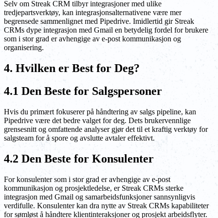
Selv om Streak CRM tilbyr integrasjoner med ulike
tredjepartsverktøy, kan integrasjonsalternativene være mer
begrensede sammenlignet med Pipedrive. Imidlertid gir Streak
CRMs dype integrasjon med Gmail en betydelig fordel for brukere
som i stor grad er avhengige av e-post kommunikasjon og
organisering.
4. Hvilken er Best for Deg?
4.1 Den Beste for Salgspersoner
Hvis du primært fokuserer på håndtering av salgs pipeline, kan
Pipedrive være det bedre valget for deg. Dets brukervennlige
grensesnitt og omfattende analyser gjør det til et kraftig verktøy for
salgsteam for å spore og avslutte avtaler effektivt.
4.2 Den Beste for Konsulenter
For konsulenter som i stor grad er avhengige av e-post
kommunikasjon og prosjektledelse, er Streak CRMs sterke
integrasjon med Gmail og samarbeidsfunksjoner sannsynligvis
verdifulle. Konsulenter kan dra nytte av Streak CRMs kapabiliteter
for sømløst å håndtere klientinteraksjoner og prosjekt arbeidsflyter.