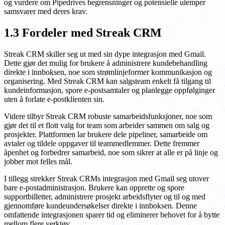
og vurdere om Pipedrives begrensninger og potensielle ulemper
samsvarer med deres krav.
1.3 Fordeler med Streak CRM
Streak CRM skiller seg ut med sin dype integrasjon med Gmail.
Dette gjør det mulig for brukere å administrere kundebehandling
direkte i innboksen, noe som strømlinjeformer kommunikasjon og
organisering. Med Streak CRM kan salgsteam enkelt få tilgang til
kundeinformasjon, spore e-postsamtaler og planlegge oppfølginger
uten å forlate e-postklienten sin.
Videre tilbyr Streak CRM robuste samarbeidsfunksjoner, noe som
gjør det til et flott valg for team som arbeider sammen om salg og
prosjekter. Plattformen lar brukere dele pipeliner, samarbeide om
avtaler og tildele oppgaver til teammedlemmer. Dette fremmer
åpenhet og forbedrer samarbeid, noe som sikrer at alle er på linje og
jobber mot felles mål.
I tillegg strekker Streak CRMs integrasjon med Gmail seg utover
bare e-postadministrasjon. Brukere kan opprette og spore
supportbilletter, administrere prosjekt arbeidsflyter og til og med
gjennomføre kundeundersøkelser direkte i innboksen. Denne
omfattende integrasjonen sparer tid og eliminerer behovet for å bytte
mellom flere verktøy.