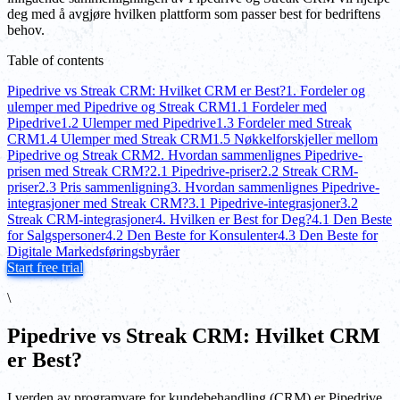
deg med å avgjøre hvilken plattform som passer best for bedriftens
behov.
Table of contents
Pipedrive vs Streak CRM: Hvilket CRM er Best?
1. Fordeler og
ulemper med Pipedrive og Streak CRM
1.1 Fordeler med
Pipedrive
1.2 Ulemper med Pipedrive
1.3 Fordeler med Streak
CRM
1.4 Ulemper med Streak CRM
1.5 Nøkkelforskjeller mellom
Pipedrive og Streak CRM
2. Hvordan sammenlignes Pipedrive-
prisen med Streak CRM?
2.1 Pipedrive-priser
2.2 Streak CRM-
priser
2.3 Pris sammenligning
3. Hvordan sammenlignes Pipedrive-
integrasjoner med Streak CRM?
3.1 Pipedrive-integrasjoner
3.2
Streak CRM-integrasjoner
4. Hvilken er Best for Deg?
4.1 Den Beste
for Salgspersoner
4.2 Den Beste for Konsulenter
4.3 Den Beste for
Digitale Markedsføringsbyråer
Start free trial
\
Pipedrive vs Streak CRM: Hvilket CRM
er Best?
I verden av programvare for kundebehandling (CRM) er Pipedrive