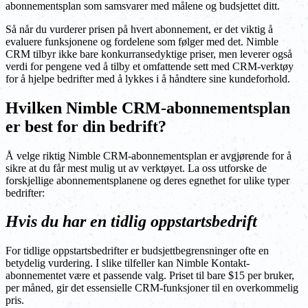
abonnementsplan som samsvarer med målene og budsjettet ditt.
Så når du vurderer prisen på hvert abonnement, er det viktig å
evaluere funksjonene og fordelene som følger med det. Nimble
CRM tilbyr ikke bare konkurransedyktige priser, men leverer også
verdi for pengene ved å tilby et omfattende sett med CRM-verktøy
for å hjelpe bedrifter med å lykkes i å håndtere sine kundeforhold.
Hvilken Nimble CRM-abonnementsplan
er best for din bedrift?
Å velge riktig Nimble CRM-abonnementsplan er avgjørende for å
sikre at du får mest mulig ut av verktøyet. La oss utforske de
forskjellige abonnementsplanene og deres egnethet for ulike typer
bedrifter:
Hvis du har en tidlig oppstartsbedrift
For tidlige oppstartsbedrifter er budsjettbegrensninger ofte en
betydelig vurdering. I slike tilfeller kan Nimble Kontakt-
abonnementet være et passende valg. Priset til bare $15 per bruker,
per måned, gir det essensielle CRM-funksjoner til en overkommelig
pris.