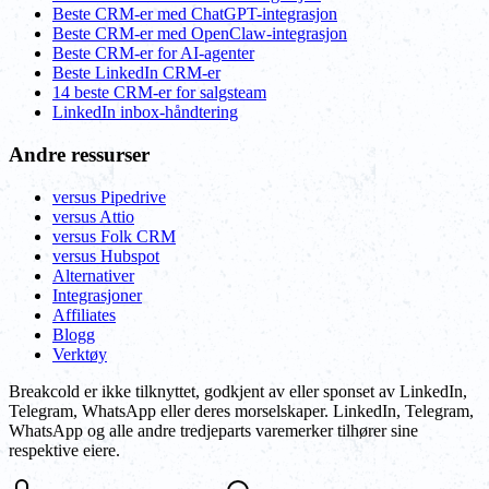
Beste CRM-er med ChatGPT-integrasjon
Beste CRM-er med OpenClaw-integrasjon
Beste CRM-er for AI-agenter
Beste LinkedIn CRM-er
14 beste CRM-er for salgsteam
LinkedIn inbox-håndtering
Andre ressurser
versus Pipedrive
versus Attio
versus Folk CRM
versus Hubspot
Alternativer
Integrasjoner
Affiliates
Blogg
Verktøy
Breakcold er ikke tilknyttet, godkjent av eller sponset av LinkedIn,
Telegram, WhatsApp eller deres morselskaper. LinkedIn, Telegram,
WhatsApp og alle andre tredjeparts varemerker tilhører sine
respektive eiere.