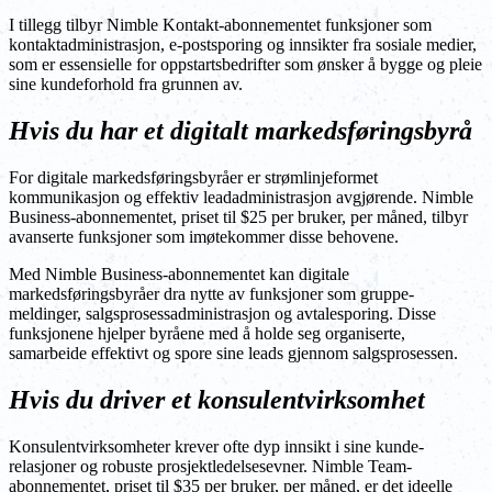
I tillegg tilbyr Nimble Kontakt-abonnementet funksjoner som
kontaktadministrasjon, e-postsporing og innsikter fra sosiale medier,
som er essensielle for oppstartsbedrifter som ønsker å bygge og pleie
sine kundeforhold fra grunnen av.
Hvis du har et digitalt markedsføringsbyrå
For digitale markedsføringsbyråer er strømlinjeformet
kommunikasjon og effektiv leadadministrasjon avgjørende. Nimble
Business-abonnementet, priset til $25 per bruker, per måned, tilbyr
avanserte funksjoner som imøtekommer disse behovene.
Med Nimble Business-abonnementet kan digitale
markedsføringsbyråer dra nytte av funksjoner som gruppe-
meldinger, salgsprosessadministrasjon og avtalesporing. Disse
funksjonene hjelper byråene med å holde seg organiserte,
samarbeide effektivt og spore sine leads gjennom salgsprosessen.
Hvis du driver et konsulentvirksomhet
Konsulentvirksomheter krever ofte dyp innsikt i sine kunde-
relasjoner og robuste prosjektledelsesevner. Nimble Team-
abonnementet, priset til $35 per bruker, per måned, er det ideelle