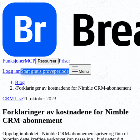
Funksjoner
MCP
Priser
Ressurser
Logg inn
Start gratis prøveperiode
Menu
Blog
/
Forklaringer av kostnadene for Nimble CRM-abonnement
CRM Use
11. oktober 2023
Forklaringer av kostnadene for Nimble
CRM-abonnement
Oppdag innholdet i Nimble CRM-abonnementspriser og finn ut
hvordan dette kraftige verktøyet kan passe inn i budsjettet ditt.