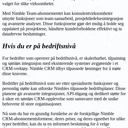
valget for slike virksomheter.
Med Nimble Team-abonnementet kan konsulentvirksomheter
utnytte funksjoner som team-samarbeid, prosjektledelsesintegrasjon
og avanserte analyser. Disse funksjonene gjør det mulig å holde seg
oppdatert på prosjektene, håndtere kundeforholdene effektivt og ta
datadrevne beslutninger.
Hvis du er på bedriftsnivå
For bedrifter som opererer på bedriftsnivå, er skalerbarhet, tilpasning
og sømløs integrasjon med eksisterende systemer avgjørende i et
CRM-verktøy. Nimble CRM tilbyr tilpassede løsninger for å møte
disse kravene.
Bedrifter på bedriftsnivå som ser etter spesialiserte funksjoner og
personlig støtte kan utforske Nimbles tilpassede bedriftsplaner. Disse
planene gir avanserte integrasjoner, API-tilgang og dedikert støtte for
å sikre en sømløs CRM-opplevelse som samsvarer med de unike
behovene til store organisasjoner.
Nå som du har en grundig forståelse av de forskjellige Nimble
CRM-abonnementsformene, deres priser, og deres egnethet for ulike
typer bedrifter, kan du ta en informert beslutning for å velge