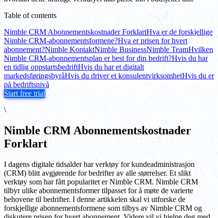
Table of contents
Nimble CRM Abonnementskostnader Forklart
Hva er de forskjellige
Nimble CRM-abonnementsformene?
Hva er prisen for hvert
abonnement?
Nimble Kontakt
Nimble Business
Nimble Team
Hvilken
Nimble CRM-abonnementsplan er best for din bedrift?
Hvis du har
en tidlig oppstartsbedrift
Hvis du har et digitalt
markedsføringsbyrå
Hvis du driver et konsulentvirksomhet
Hvis du er
på bedriftsnivå
Start free trial
\
Nimble CRM Abonnementskostnader
Forklart
I dagens digitale tidsalder har verktøy for kundeadministrasjon
(CRM) blitt avgjørende for bedrifter av alle størrelser. Et slikt
verktøy som har fått popularitet er Nimble CRM. Nimble CRM
tilbyr ulike abonnementsformer tilpasset for å møte de varierte
behovene til bedrifter. I denne artikkelen skal vi utforske de
forskjellige abonnementsformene som tilbys av Nimble CRM og
diskutere prisen for hvert abonnement. Videre vil vi hjelpe deg med