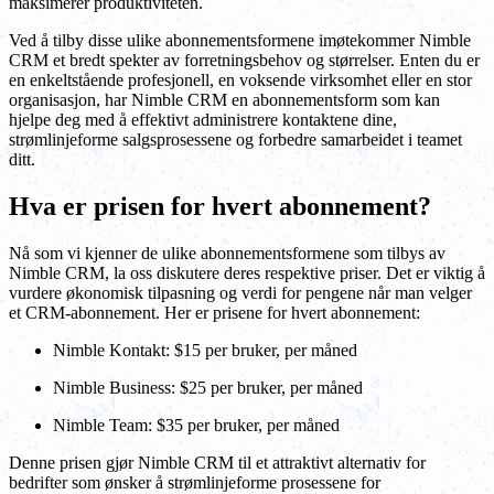
maksimerer produktiviteten.
Ved å tilby disse ulike abonnementsformene imøtekommer Nimble
CRM et bredt spekter av forretningsbehov og størrelser. Enten du er
en enkeltstående profesjonell, en voksende virksomhet eller en stor
organisasjon, har Nimble CRM en abonnementsform som kan
hjelpe deg med å effektivt administrere kontaktene dine,
strømlinjeforme salgsprosessene og forbedre samarbeidet i teamet
ditt.
Hva er prisen for hvert abonnement?
Nå som vi kjenner de ulike abonnementsformene som tilbys av
Nimble CRM, la oss diskutere deres respektive priser. Det er viktig å
vurdere økonomisk tilpasning og verdi for pengene når man velger
et CRM-abonnement. Her er prisene for hvert abonnement:
Nimble Kontakt: $15 per bruker, per måned
Nimble Business: $25 per bruker, per måned
Nimble Team: $35 per bruker, per måned
Denne prisen gjør Nimble CRM til et attraktivt alternativ for
bedrifter som ønsker å strømlinjeforme prosessene for