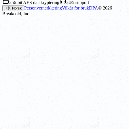
256-bit AES datakryptering
24/5 support
Personvernerklæring
Vilkår for bruk
DPA
©
2026
🇳🇴
Norsk
Breakcold, Inc.