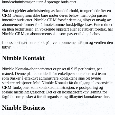
kundeadministrasjon uten å sprenge budsjettet.
Når det gjelder administrering av kundeforhold, trenger bedrifter en
CRM-løsning som ikke bare møter deres behov, men også passer
innenfor budsjettet. Nimble CRM forstår dette og tilbyr et utvalg av
abonnementsformer for å imøtekomme forskjellige krav. Enten du er
en liten bedriftseier, en voksende oppstart eller et etablert foretak, har
Nimble CRM en abonnementsplan som passer til dine behov.
La oss ta et nærmere blikk på hver abonnementsform og verdien den
tilbyr:
Nimble Kontakt
Nimble Kontakt-abonnementet er priset til $15 per bruker, per
måned. Denne planen er ideell for enkeltpersoner eller små team
som ønsker å effektivt administrere kontaktene sine og bygge
sterkere relasjoner. Med Nimble Kontakt får du tilgang til essensielle
CRM-funksjoner som kontaktadministrasjon, e-postsporing og
sosiale medieintegrasjoner. Det er en kostnadseffektiv løsning for
fagfolk som ønsker å forbli organisert og tilknyttet kontaktene sine.
Nimble Business