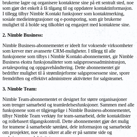
brukerne lagre og organisere kontaktene sine på ett sentralt sted, noe
som gjør det enkelt å få tilgang til og oppdatere kontaktinformasjon.
I tillegg tilbyr Nimble Kontakt funksjoner som kontaktmerking,
sosiale medieintegrasjoner og e-postsporing, som gir brukerne
mulighet til å holde seg tilkoblet og engasjert med kontaktene sine.
2. Nimble Business:
Nimble Business-abonnementet er ideelt for voksende virksomheter
som krever mer avanserte CRM-muligheter. I tillegg til alle
funksjonene som tilbys i Nimble Kontakt-abonnementet, gir Nimble
Business ekstra funksjonaliteter som salgsprosessadministrasjon,
avtalesporing og oppgavehåndtering. Dette abonnementet gir
bedrifter mulighet til å strømlinjeforme salgsprosessene sine, spore
fremdriften og effektivt administrere aktiviteter for salgsteamet.
3. Nimble Team:
Nimble Team-abonnementet er designet for større organisasjoner
som trenger samarbeid og teamledelsesfunksjoner. Sammen med alle
funksjonene som er tilgjengelige i Nimble Business-abonnementet,
tilbyr Nimble Team verktøy for team-samarbeid, delte kontaktlister
og rollebasert tilgangskontroll. Dette abonnementet gjør det mulig
for teamene å samarbeide sømløst, dele informasjon og samarbeide
om prosjekter, noe som sikrer at alle er på samme side og