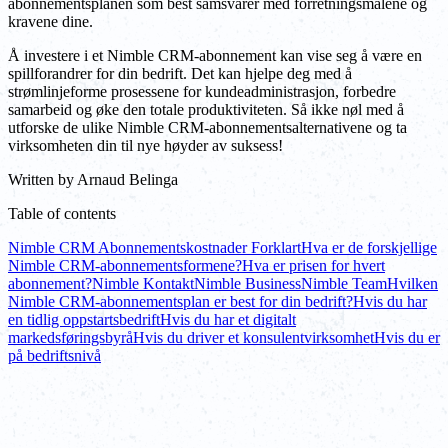
abonnementsplanen som best samsvarer med forretningsmålene og
kravene dine.
Å investere i et Nimble CRM-abonnement kan vise seg å være en
spillforandrer for din bedrift. Det kan hjelpe deg med å
strømlinjeforme prosessene for kundeadministrasjon, forbedre
samarbeid og øke den totale produktiviteten. Så ikke nøl med å
utforske de ulike Nimble CRM-abonnementsalternativene og ta
virksomheten din til nye høyder av suksess!
Written by
Arnaud Belinga
Table of contents
Nimble CRM Abonnementskostnader Forklart
Hva er de forskjellige
Nimble CRM-abonnementsformene?
Hva er prisen for hvert
abonnement?
Nimble Kontakt
Nimble Business
Nimble Team
Hvilken
Nimble CRM-abonnementsplan er best for din bedrift?
Hvis du har
en tidlig oppstartsbedrift
Hvis du har et digitalt
markedsføringsbyrå
Hvis du driver et konsulentvirksomhet
Hvis du er
på bedriftsnivå