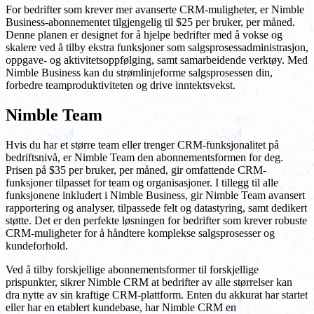
For bedrifter som krever mer avanserte CRM-muligheter, er Nimble
Business-abonnementet tilgjengelig til $25 per bruker, per måned.
Denne planen er designet for å hjelpe bedrifter med å vokse og
skalere ved å tilby ekstra funksjoner som salgsprosessadministrasjon,
oppgave- og aktivitetsoppfølging, samt samarbeidende verktøy. Med
Nimble Business kan du strømlinjeforme salgsprosessen din,
forbedre teamproduktiviteten og drive inntektsvekst.
Nimble Team
Hvis du har et større team eller trenger CRM-funksjonalitet på
bedriftsnivå, er Nimble Team den abonnementsformen for deg.
Prisen på $35 per bruker, per måned, gir omfattende CRM-
funksjoner tilpasset for team og organisasjoner. I tillegg til alle
funksjonene inkludert i Nimble Business, gir Nimble Team avansert
rapportering og analyser, tilpassede felt og datastyring, samt dedikert
støtte. Det er den perfekte løsningen for bedrifter som krever robuste
CRM-muligheter for å håndtere komplekse salgsprosesser og
kundeforhold.
Ved å tilby forskjellige abonnementsformer til forskjellige
prispunkter, sikrer Nimble CRM at bedrifter av alle størrelser kan
dra nytte av sin kraftige CRM-plattform. Enten du akkurat har startet
eller har en etablert kundebase, har Nimble CRM en