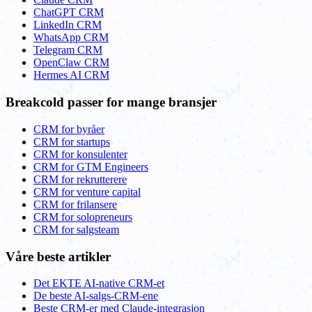
ChatGPT CRM
LinkedIn CRM
WhatsApp CRM
Telegram CRM
OpenClaw CRM
Hermes AI CRM
Breakcold passer for mange bransjer
CRM for byråer
CRM for startups
CRM for konsulenter
CRM for GTM Engineers
CRM for rekrutterere
CRM for venture capital
CRM for frilansere
CRM for solopreneurs
CRM for salgsteam
Våre beste artikler
Det EKTE AI-native CRM-et
De beste AI-salgs-CRM-ene
Beste CRM-er med Claude-integrasjon