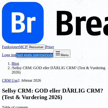
Funksjoner
MCP
Priser
Ressurser
Logg inn
Start gratis prøveperiode
Menu
Blog
/
Sellsy CRM: GOD eller DÅRLIG CRM? (Test & Vurdering
2026)
CRM Use
2. februar 2026
Sellsy CRM: GOD eller DÅRLIG CRM?
(Test & Vurdering 2026)
Table of contents