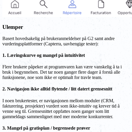
Ulemper
Basert hovedsakelig på brukeranmeldelser på G2 samt andre
vurderingsplattformer (Capterra, uavhengige tester):
1. Læringskurve og mangel på intuitivitet
Flere brukere påpeker at programvaren kan være vanskelig å ta i
bruk i begynnelsen. Det tar noen ganger flere dager å forstå alle
funksjonene, noe som ikke er optimalt for travle team.
2. Navigasjon ikke alltid flytende / litt datert grensesnitt
I noen brukertester, er navigasjonen mellom moduler (CRM,
fakturering, prosjekter) vurdert som ikke-intuitiv og krever tid å
venne seg til. Grensesnittet oppfattes noen ganger som litt
gammeldags sammenlignet med mer moderne konkurrenter.
3. Mangel på gratisplan / begrensede prøver