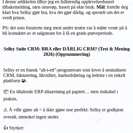
I denne artikkelen tilbyr jeg en fullstendig opplevelsesbasert
tilbakemelding, uten omsvøp, basert på ekte bruk.
Mål
: fortelle deg
klart hva Sellsy gjør bra, hva det gjør dårlig, og spesielt om det er
verdt prisen.
PS: det som frustrerte meg mest under testen var å måtte vente på å
bli kontaktet av et salgsteam for å få en gratis prøveperiode.
Sellsy Suite CRM: BRA eller DÅRLIG CRM? (Test & Mening
2026) (Oppsummering)
Sellsy er en fransk “alt-i-ett”-programvare som lover å sentralisere
CRM, fakturering, likviditet, markedsføring og ledelse i en enkelt
plattform 🧩.
📦 En tiltalende ERP-tilnærming på papiret… men risikabel i
praksis.
⚠️ Å ville gjøre alt = å ikke gjøre noe perfekt: Sellsy er godkjent
overalt, utmerket ingen steder.
👍 Styrker: