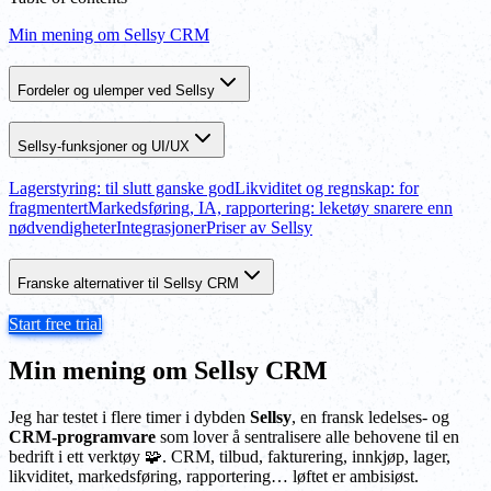
Min mening om Sellsy CRM
Fordeler og ulemper ved Sellsy
Sellsy-funksjoner og UI/UX
Lagerstyring: til slutt ganske god
Likviditet og regnskap: for
fragmentert
Markedsføring, IA, rapportering: leketøy snarere enn
nødvendigheter
Integrasjoner
Priser av Sellsy
Franske alternativer til Sellsy CRM
Start free trial
Min mening om Sellsy CRM
Jeg har testet i flere timer i dybden
Sellsy
, en fransk ledelses- og
CRM-programvare
som lover å sentralisere alle behovene til en
bedrift i ett verktøy 🧩. CRM, tilbud, fakturering, innkjøp, lager,
likviditet, markedsføring, rapportering… løftet er ambisiøst.