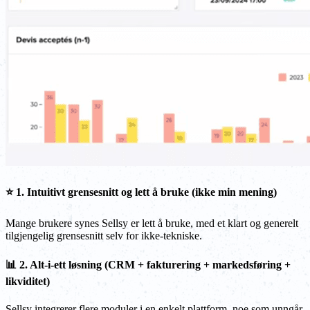
⭐ 1. Intuitivt grensesnitt og lett å bruke (ikke min mening)
Mange brukere synes Sellsy er lett å bruke, med et klart og generelt
tilgjengelig grensesnitt selv for ikke-tekniske.
📊 2. Alt-i-ett løsning (CRM + fakturering + markedsføring +
likviditet)
Sellsy integrerer flere moduler i en enkelt plattform, noe som unngår