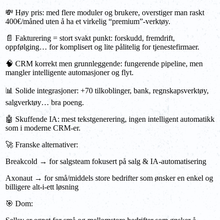
💸 Høy pris: med flere moduler og brukere, overstiger man raskt
400€/måned uten å ha et virkelig “premium”-verktøy.
📄 Fakturering = stort svakt punkt: forskudd, fremdrift,
oppfølging… for komplisert og lite pålitelig for tjenestefirmaer.
🧠 CRM korrekt men grunnleggende: fungerende pipeline, men
mangler intelligente automasjoner og flyt.
📊 Solide integrasjoner: +70 tilkoblinger, bank, regnskapsverktøy,
salgverktøy… bra poeng.
🤖 Skuffende IA: mest tekstgenerering, ingen intelligent automatikk
som i moderne CRM-er.
🚀 Franske alternativer:
Breakcold → for salgsteam fokusert på salg & IA-automatisering
Axonaut → for små/middels store bedrifter som ønsker en enkel og
billigere alt-i-ett løsning
🎯 Dom: