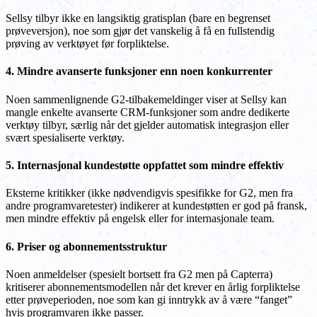
Sellsy tilbyr ikke en langsiktig gratisplan (bare en begrenset
prøveversjon), noe som gjør det vanskelig å få en fullstendig
prøving av verktøyet før forpliktelse.
4. Mindre avanserte funksjoner enn noen konkurrenter
Noen sammenlignende G2-tilbakemeldinger viser at Sellsy kan
mangle enkelte avanserte CRM-funksjoner som andre dedikerte
verktøy tilbyr, særlig når det gjelder automatisk integrasjon eller
svært spesialiserte verktøy.
5. Internasjonal kundestøtte oppfattet som mindre effektiv
Eksterne kritikker (ikke nødvendigvis spesifikke for G2, men fra
andre programvaretester) indikerer at kundestøtten er god på fransk,
men mindre effektiv på engelsk eller for internasjonale team.
6. Priser og abonnementsstruktur
Noen anmeldelser (spesielt bortsett fra G2 men på Capterra)
kritiserer abonnementsmodellen når det krever en årlig forpliktelse
etter prøveperioden, noe som kan gi inntrykk av å være “fanget”
hvis programvaren ikke passer.