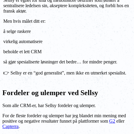
Sellsy er egnet for små og mellomstore bedrifter som ønsker å
sentralisere ledelsen sin, akseptere kompleksiteten, og forbli hos en
fransk aktør.
Men hvis målet ditt er:
å selge raskere
virkelig automatisere
beholde et lett CRM
så gjør spesialiserte løsninger det bedre… for mindre penger.
👉 Sellsy er en “god generalist”, men ikke en utmerket spesialist.
Fordeler og ulemper ved Sellsy
Som alle CRM-er, har Sellsy fordeler og ulemper.
For de fleste fordeler og ulemper har jeg blandet min mening med
positive og negative resultater funnet på plattformer som
G2
eller
Capterra
.