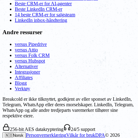
Beste CRM-er for AI-agenter
Beste LinkedIn CRM-er
14 beste CRM-er for salgsteam
LinkedIn inbox-håndtering
Andre ressurser
versus Pipedrive
versus Attio
versus Folk CRM
versus Hubspot
Alternativer
Integrasjoner
Affiliates
Blogg
Verktøy
Breakcold er ikke tilknyttet, godkjent av eller sponset av LinkedIn,
Telegram, WhatsApp eller deres morselskaper. LinkedIn, Telegram,
WhatsApp og alle andre tredjeparts varemerker tilhører sine
respektive eiere.
256-bit AES datakryptering
24/5 support
Personvernerklæring
Vilkår for bruk
DPA
©
2026
🇳🇴
Norsk