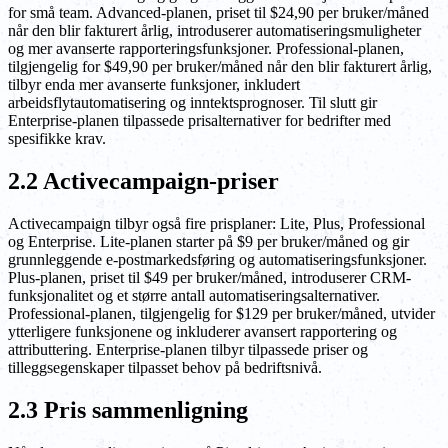
for små team. Advanced-planen, priset til $24,90 per bruker/måned
når den blir fakturert årlig, introduserer automatiseringsmuligheter
og mer avanserte rapporteringsfunksjoner. Professional-planen,
tilgjengelig for $49,90 per bruker/måned når den blir fakturert årlig,
tilbyr enda mer avanserte funksjoner, inkludert
arbeidsflytautomatisering og inntektsprognoser. Til slutt gir
Enterprise-planen tilpassede prisalternativer for bedrifter med
spesifikke krav.
2.2 Activecampaign-priser
Activecampaign tilbyr også fire prisplaner: Lite, Plus, Professional
og Enterprise. Lite-planen starter på $9 per bruker/måned og gir
grunnleggende e-postmarkedsføring og automatiseringsfunksjoner.
Plus-planen, priset til $49 per bruker/måned, introduserer CRM-
funksjonalitet og et større antall automatiseringsalternativer.
Professional-planen, tilgjengelig for $129 per bruker/måned, utvider
ytterligere funksjonene og inkluderer avansert rapportering og
attributtering. Enterprise-planen tilbyr tilpassede priser og
tilleggsegenskaper tilpasset behov på bedriftsnivå.
2.3 Pris sammenligning