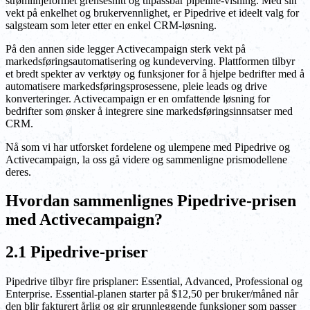
strømlinjeformet grensesnitt og tilpassbar pipeline-visning. Med sin
vekt på enkelhet og brukervennlighet, er Pipedrive et ideelt valg for
salgsteam som leter etter en enkel CRM-løsning.
På den annen side legger Activecampaign sterk vekt på
markedsføringsautomatisering og kundeverving. Plattformen tilbyr
et bredt spekter av verktøy og funksjoner for å hjelpe bedrifter med å
automatisere markedsføringsprosessene, pleie leads og drive
konverteringer. Activecampaign er en omfattende løsning for
bedrifter som ønsker å integrere sine markedsføringsinnsatser med
CRM.
Nå som vi har utforsket fordelene og ulempene med Pipedrive og
Activecampaign, la oss gå videre og sammenligne prismodellene
deres.
Hvordan sammenlignes Pipedrive-prisen
med Activecampaign?
2.1 Pipedrive-priser
Pipedrive tilbyr fire prisplaner: Essential, Advanced, Professional og
Enterprise. Essential-planen starter på $12,50 per bruker/måned når
den blir fakturert årlig og gir grunnleggende funksjoner som passer