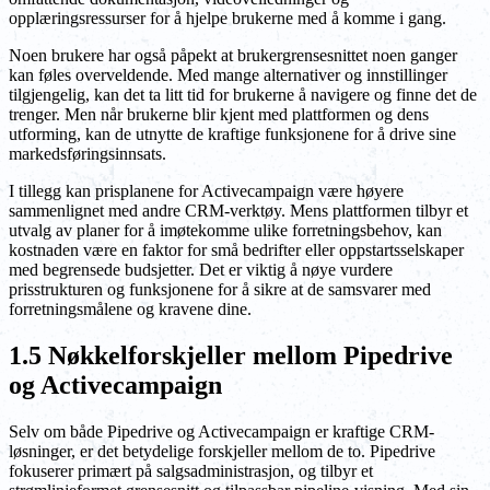
opplæringsressurser for å hjelpe brukerne med å komme i gang.
Noen brukere har også påpekt at brukergrensesnittet noen ganger
kan føles overveldende. Med mange alternativer og innstillinger
tilgjengelig, kan det ta litt tid for brukerne å navigere og finne det de
trenger. Men når brukerne blir kjent med plattformen og dens
utforming, kan de utnytte de kraftige funksjonene for å drive sine
markedsføringsinnsats.
I tillegg kan prisplanene for Activecampaign være høyere
sammenlignet med andre CRM-verktøy. Mens plattformen tilbyr et
utvalg av planer for å imøtekomme ulike forretningsbehov, kan
kostnaden være en faktor for små bedrifter eller oppstartsselskaper
med begrensede budsjetter. Det er viktig å nøye vurdere
prisstrukturen og funksjonene for å sikre at de samsvarer med
forretningsmålene og kravene dine.
1.5 Nøkkelforskjeller mellom Pipedrive
og Activecampaign
Selv om både Pipedrive og Activecampaign er kraftige CRM-
løsninger, er det betydelige forskjeller mellom de to. Pipedrive
fokuserer primært på salgsadministrasjon, og tilbyr et