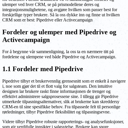
ulemper ved hver CRM, se på prismodellene deres og
integrasjonsmulighetene, og avgjøre hvilken som passer best for
forskjellige typer brukere. Så la oss dykke inn og finne ut hvilken
CRM som er best: Pipedrive eller Activecampaign
Fordeler og ulemper med Pipedrive og
Activecampaign
For å begynne vår sammenligning, la oss ta en nærmere titt på
fordelene og ulempene ved både Pipedrive og Activecampaign.
1.1 Fordeler med Pipedrive
Pipedrive tilbyr et brukervennlig grensesnitt som er enkelt å navigere
i, noe som gjør det til et flott valg for salgsteam. Den intuitive
designen lar brukere raskt finne informasjonen de trenger og
effektivt administrere salgsprosessene sine. I tillegg gir Pipedrive
utmerkede tilpasningsalternativer, slik at brukerne kan skreddersy
CRM-en til sine spesifikke behov. Fra tilpassede felt til personlige
rørledninger, tilbyr Pipedrive fleksibilitet og tilpasningsevne.
Videre tilbyr Pipedrive robuste rapporterings- og analysefunksjoner,
som gir verdifulle innsikter i salgsytelse. Brukere kan spore