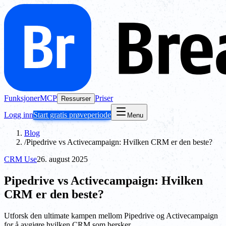
Funksjoner
MCP
Priser
Ressurser
Logg inn
Start gratis prøveperiode
Menu
Blog
/
Pipedrive vs Activecampaign: Hvilken CRM er den beste?
CRM Use
26. august 2025
Pipedrive vs Activecampaign: Hvilken
CRM er den beste?
Utforsk den ultimate kampen mellom Pipedrive og Activecampaign
for å avgjøre hvilken CRM som hersker.