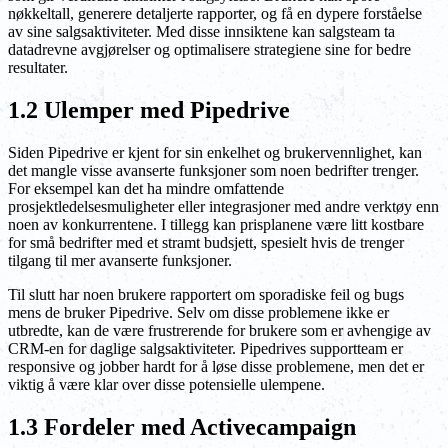
nøkkeltall, generere detaljerte rapporter, og få en dypere forståelse
av sine salgsaktiviteter. Med disse innsiktene kan salgsteam ta
datadrevne avgjørelser og optimalisere strategiene sine for bedre
resultater.
1.2 Ulemper med Pipedrive
Siden Pipedrive er kjent for sin enkelhet og brukervennlighet, kan
det mangle visse avanserte funksjoner som noen bedrifter trenger.
For eksempel kan det ha mindre omfattende
prosjektledelsesmuligheter eller integrasjoner med andre verktøy enn
noen av konkurrentene. I tillegg kan prisplanene være litt kostbare
for små bedrifter med et stramt budsjett, spesielt hvis de trenger
tilgang til mer avanserte funksjoner.
Til slutt har noen brukere rapportert om sporadiske feil og bugs
mens de bruker Pipedrive. Selv om disse problemene ikke er
utbredte, kan de være frustrerende for brukere som er avhengige av
CRM-en for daglige salgsaktiviteter. Pipedrives supportteam er
responsive og jobber hardt for å løse disse problemene, men det er
viktig å være klar over disse potensielle ulempene.
1.3 Fordeler med Activecampaign