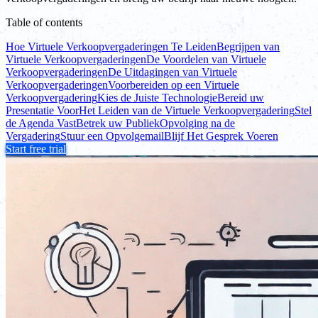
Table of contents
Hoe Virtuele Verkoopvergaderingen Te Leiden
Begrijpen van
Virtuele Verkoopvergaderingen
De Voordelen van Virtuele
Verkoopvergaderingen
De Uitdagingen van Virtuele
Verkoopvergaderingen
Voorbereiden op een Virtuele
Verkoopvergadering
Kies de Juiste Technologie
Bereid uw
Presentatie Voor
Het Leiden van de Virtuele Verkoopvergadering
Stel
de Agenda Vast
Betrek uw Publiek
Opvolging na de
Vergadering
Stuur een Opvolgemail
Blijf Het Gesprek Voeren
Start free trial