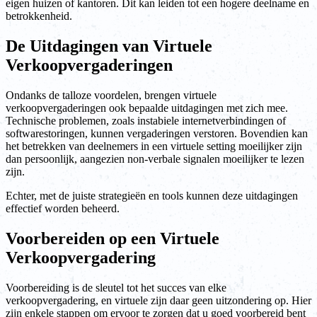
eigen huizen of kantoren. Dit kan leiden tot een hogere deelname en
betrokkenheid.
De Uitdagingen van Virtuele
Verkoopvergaderingen
Ondanks de talloze voordelen, brengen virtuele
verkoopvergaderingen ook bepaalde uitdagingen met zich mee.
Technische problemen, zoals instabiele internetverbindingen of
softwarestoringen, kunnen vergaderingen verstoren. Bovendien kan
het betrekken van deelnemers in een virtuele setting moeilijker zijn
dan persoonlijk, aangezien non-verbale signalen moeilijker te lezen
zijn.
Echter, met de juiste strategieën en tools kunnen deze uitdagingen
effectief worden beheerd.
Voorbereiden op een Virtuele
Verkoopvergadering
Voorbereiding is de sleutel tot het succes van elke
verkoopvergadering, en virtuele zijn daar geen uitzondering op. Hier
zijn enkele stappen om ervoor te zorgen dat u goed voorbereid bent