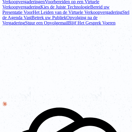
Verkoopvergaderingen
Voorbereiden op een Virtuele
Verkoopvergadering
Kies de Juiste Technologie
Bereid uw
Presentatie Voor
Het Leiden van de Virtuele Verkoopvergadering
Stel
de Agenda Vast
Betrek uw Publiek
Opvolging na de
Vergadering
Stuur een Opvolgemail
Blijf Het Gesprek Voeren