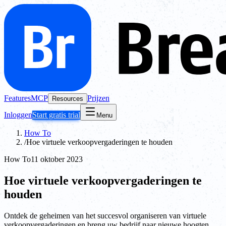
Features
MCP
Prijzen
Resources
Inloggen
Start gratis trial
Menu
How To
/
Hoe virtuele verkoopvergaderingen te houden
How To
11 oktober 2023
Hoe virtuele verkoopvergaderingen te
houden
Ontdek de geheimen van het succesvol organiseren van virtuele
verkoopvergaderingen en breng uw bedrijf naar nieuwe hoogten.