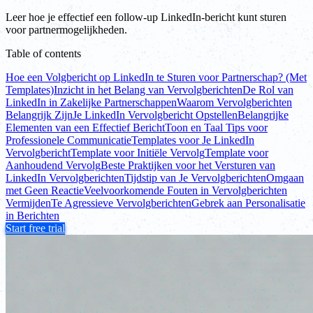
Leer hoe je effectief een follow-up LinkedIn-bericht kunt sturen
voor partnermogelijkheden.
Table of contents
Hoe een Volgbericht op LinkedIn te Sturen voor Partnerschap? (Met
Templates)
Inzicht in het Belang van Vervolgberichten
De Rol van
LinkedIn in Zakelijke Partnerschappen
Waarom Vervolgberichten
Belangrijk Zijn
Je LinkedIn Vervolgbericht Opstellen
Belangrijke
Elementen van een Effectief Bericht
Toon en Taal Tips voor
Professionele Communicatie
Templates voor Je LinkedIn
Vervolgbericht
Template voor Initiële Vervolg
Template voor
Aanhoudend Vervolg
Beste Praktijken voor het Versturen van
LinkedIn Vervolgberichten
Tijdstip van Je Vervolgberichten
Omgaan
met Geen Reactie
Veelvoorkomende Fouten in Vervolgberichten
Vermijden
Te Agressieve Vervolgberichten
Gebrek aan Personalisatie
in Berichten
Start free trial