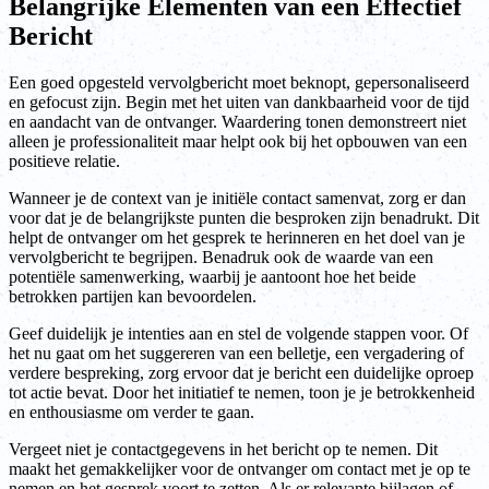
Belangrijke Elementen van een Effectief
Bericht
Een goed opgesteld vervolgbericht moet beknopt, gepersonaliseerd
en gefocust zijn. Begin met het uiten van dankbaarheid voor de tijd
en aandacht van de ontvanger. Waardering tonen demonstreert niet
alleen je professionaliteit maar helpt ook bij het opbouwen van een
positieve relatie.
Wanneer je de context van je initiële contact samenvat, zorg er dan
voor dat je de belangrijkste punten die besproken zijn benadrukt. Dit
helpt de ontvanger om het gesprek te herinneren en het doel van je
vervolgbericht te begrijpen. Benadruk ook de waarde van een
potentiële samenwerking, waarbij je aantoont hoe het beide
betrokken partijen kan bevoordelen.
Geef duidelijk je intenties aan en stel de volgende stappen voor. Of
het nu gaat om het suggereren van een belletje, een vergadering of
verdere bespreking, zorg ervoor dat je bericht een duidelijke oproep
tot actie bevat. Door het initiatief te nemen, toon je je betrokkenheid
en enthousiasme om verder te gaan.
Vergeet niet je contactgegevens in het bericht op te nemen. Dit
maakt het gemakkelijker voor de ontvanger om contact met je op te
nemen en het gesprek voort te zetten. Als er relevante bijlagen of