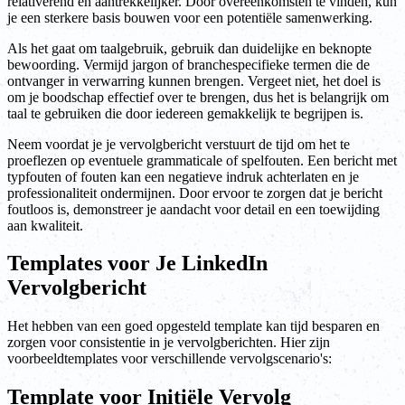
relativerend en aantrekkelijker. Door overeenkomsten te vinden, kun
je een sterkere basis bouwen voor een potentiële samenwerking.
Als het gaat om taalgebruik, gebruik dan duidelijke en beknopte
bewoording. Vermijd jargon of branchespecifieke termen die de
ontvanger in verwarring kunnen brengen. Vergeet niet, het doel is
om je boodschap effectief over te brengen, dus het is belangrijk om
taal te gebruiken die door iedereen gemakkelijk te begrijpen is.
Neem voordat je je vervolgbericht verstuurt de tijd om het te
proeflezen op eventuele grammaticale of spelfouten. Een bericht met
typfouten of fouten kan een negatieve indruk achterlaten en je
professionaliteit ondermijnen. Door ervoor te zorgen dat je bericht
foutloos is, demonstreer je aandacht voor detail en een toewijding
aan kwaliteit.
Templates voor Je LinkedIn
Vervolgbericht
Het hebben van een goed opgesteld template kan tijd besparen en
zorgen voor consistentie in je vervolgberichten. Hier zijn
voorbeeldtemplates voor verschillende vervolgscenario's:
Template voor Initiële Vervolg