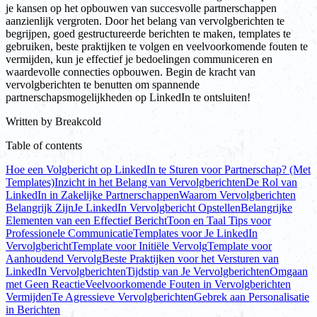
je kansen op het opbouwen van succesvolle partnerschappen
aanzienlijk vergroten. Door het belang van vervolgberichten te
begrijpen, goed gestructureerde berichten te maken, templates te
gebruiken, beste praktijken te volgen en veelvoorkomende fouten te
vermijden, kun je effectief je bedoelingen communiceren en
waardevolle connecties opbouwen. Begin de kracht van
vervolgberichten te benutten om spannende
partnerschapsmogelijkheden op LinkedIn te ontsluiten!
Written by
Breakcold
Table of contents
Hoe een Volgbericht op LinkedIn te Sturen voor Partnerschap? (Met
Templates)
Inzicht in het Belang van Vervolgberichten
De Rol van
LinkedIn in Zakelijke Partnerschappen
Waarom Vervolgberichten
Belangrijk Zijn
Je LinkedIn Vervolgbericht Opstellen
Belangrijke
Elementen van een Effectief Bericht
Toon en Taal Tips voor
Professionele Communicatie
Templates voor Je LinkedIn
Vervolgbericht
Template voor Initiële Vervolg
Template voor
Aanhoudend Vervolg
Beste Praktijken voor het Versturen van
LinkedIn Vervolgberichten
Tijdstip van Je Vervolgberichten
Omgaan
met Geen Reactie
Veelvoorkomende Fouten in Vervolgberichten
Vermijden
Te Agressieve Vervolgberichten
Gebrek aan Personalisatie
in Berichten