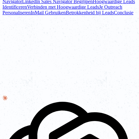
Navigator
LinkedIn Sales Navigator Begrijpen
Hoogwaardige Leads
Identificeren
Verbinden met Hoogwaardige Leads
Je Outreach
Personaliseren
InMail Gebruiken
Betrokkenheid bij Leads
Conclusie