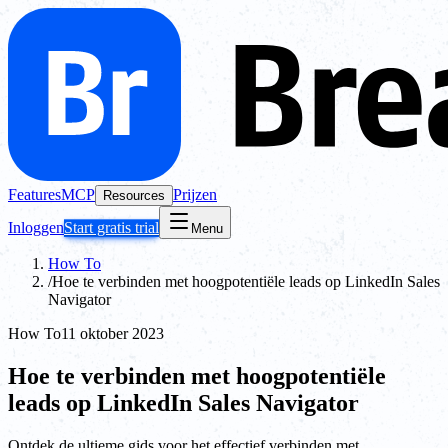
Features
MCP
Prijzen
Resources
Inloggen
Start gratis trial
Menu
How To
/
Hoe te verbinden met hoogpotentiële leads op LinkedIn Sales
Navigator
How To
11 oktober 2023
Hoe te verbinden met hoogpotentiële
leads op LinkedIn Sales Navigator
Ontdek de ultieme gids voor het effectief verbinden met