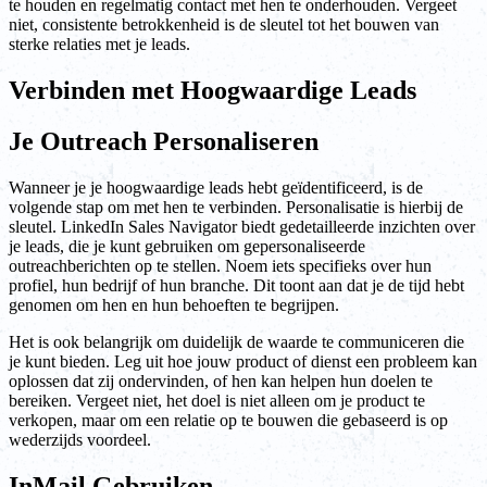
te houden en regelmatig contact met hen te onderhouden. Vergeet
niet, consistente betrokkenheid is de sleutel tot het bouwen van
sterke relaties met je leads.
Verbinden met Hoogwaardige Leads
Je Outreach Personaliseren
Wanneer je je hoogwaardige leads hebt geïdentificeerd, is de
volgende stap om met hen te verbinden. Personalisatie is hierbij de
sleutel. LinkedIn Sales Navigator biedt gedetailleerde inzichten over
je leads, die je kunt gebruiken om gepersonaliseerde
outreachberichten op te stellen. Noem iets specifieks over hun
profiel, hun bedrijf of hun branche. Dit toont aan dat je de tijd hebt
genomen om hen en hun behoeften te begrijpen.
Het is ook belangrijk om duidelijk de waarde te communiceren die
je kunt bieden. Leg uit hoe jouw product of dienst een probleem kan
oplossen dat zij ondervinden, of hen kan helpen hun doelen te
bereiken. Vergeet niet, het doel is niet alleen om je product te
verkopen, maar om een relatie op te bouwen die gebaseerd is op
wederzijds voordeel.
InMail Gebruiken