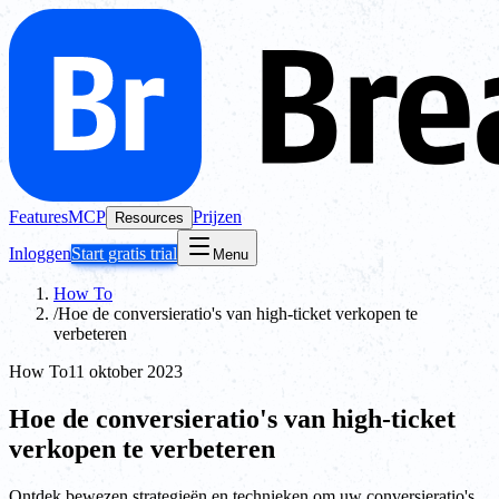
Features
MCP
Prijzen
Resources
Inloggen
Start gratis trial
Menu
How To
/
Hoe de conversieratio's van high-ticket verkopen te
verbeteren
How To
11 oktober 2023
Hoe de conversieratio's van high-ticket
verkopen te verbeteren
Ontdek bewezen strategieën en technieken om uw conversieratio's