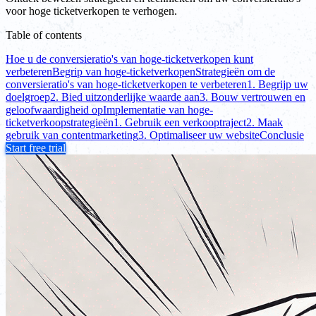
voor hoge ticketverkopen te verhogen.
Table of contents
Hoe u de conversieratio's van hoge-ticketverkopen kunt
verbeteren
Begrip van hoge-ticketverkopen
Strategieën om de
conversieratio's van hoge-ticketverkopen te verbeteren
1. Begrijp uw
doelgroep
2. Bied uitzonderlijke waarde aan
3. Bouw vertrouwen en
geloofwaardigheid op
Implementatie van hoge-
ticketverkoopstrategieën
1. Gebruik een verkooptraject
2. Maak
gebruik van contentmarketing
3. Optimaliseer uw website
Conclusie
Start free trial