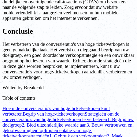
duidelijke en overtuigende call-to-actions (CTA's) om bezoekers
naar de volgende stap te leiden. Zorg ervoor dat uw website
mobielvriendelijk is, aangezien veel mensen nu hun mobiele
apparaten gebruiken om het internet te verkennen.
Conclusie
Het verbeteren van de conversieratio's van hoge-ticketverkopen is
geen gemakkelijke taak. Het vereist een diepgaand begrip van uw
doelgroep, een goed doordachte verkoopstrategie en een onwrikbaar
oogpunt op het leveren van waarde. Echter, door de strategieën die
in deze gids worden besproken, te implementeren, kunt u uw
conversieratio's voor hoge-ticketverkopen aanzienlijk verbeteren en
uw omzet verhogen.
Written by
Breakcold
Table of contents
Hoe u de conversieratio's van hoge-ticketverkopen kunt
verbeteren
Begrip van hoge-ticketverkopen
Strategieën om de
conversieratio's van hoge-ticketverkopen te verbeteren
1. Begrijp uw
doelgroep
2. Bied uitzonderlijke waarde aan
3. Bouw vertrouwen en
geloofwaardigheid op
Implementatie van hoge-
ticketverkoopstrategieën
1. Gebruik een verkooptraject
2. Maak