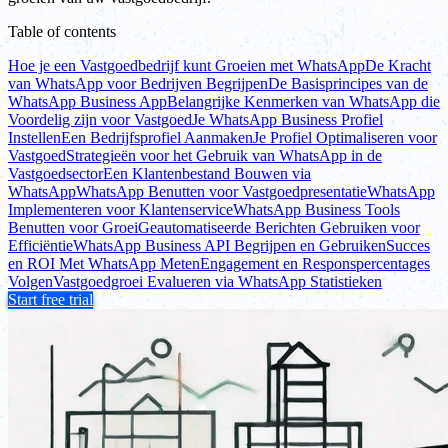
Table of contents
Hoe je een Vastgoedbedrijf kunt Groeien met WhatsApp
De Kracht
van WhatsApp voor Bedrijven Begrijpen
De Basisprincipes van de
WhatsApp Business App
Belangrijke Kenmerken van WhatsApp die
Voordelig zijn voor Vastgoed
Je WhatsApp Business Profiel
Instellen
Een Bedrijfsprofiel Aanmaken
Je Profiel Optimaliseren voor
Vastgoed
Strategieën voor het Gebruik van WhatsApp in de
Vastgoedsector
Een Klantenbestand Bouwen via
WhatsApp
WhatsApp Benutten voor Vastgoedpresentatie
WhatsApp
Implementeren voor Klantenservice
WhatsApp Business Tools
Benutten voor Groei
Geautomatiseerde Berichten Gebruiken voor
Efficiëntie
WhatsApp Business API Begrijpen en Gebruiken
Succes
en ROI Met WhatsApp Meten
Engagement en Responspercentages
Volgen
Vastgoedgroei Evalueren via WhatsApp Statistieken
Start free trial