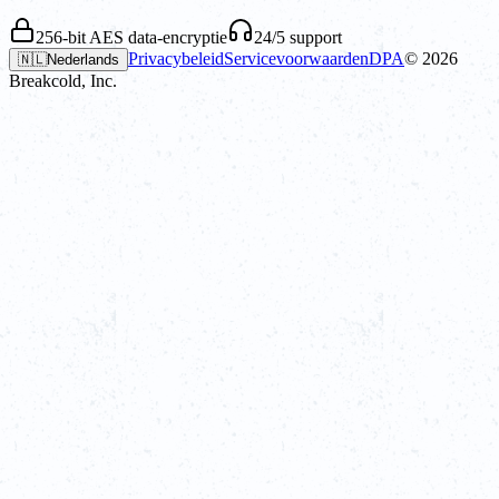
256-bit AES data-encryptie
24/5 support
Privacybeleid
Servicevoorwaarden
DPA
©
2026
🇳🇱
Nederlands
Breakcold, Inc.