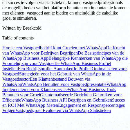
en succes te volgen via statistieken, kunnen vastgoedprofessionals
de mogelijkheden van het platform benutten om in contact te komen
met cliënten, vastgoed aan te bieden en uiteindelijk de zakelijke
groei te stimuleren.
Written by
Breakcold
Table of contents
Hoe je een Vastgoedbedrijf kunt Groeien met WhatsApp
De Kracht
van WhatsApp voor Bedrijven Begrijpen
De Basisprincipes van de
WhatsApp Business App
Belangrijke Kenmerken van WhatsApp die
Voordelig zijn voor Vastgoed
Je WhatsApp Business Profiel
Instellen
Een Bedrijfsprofiel Aanmaken
Je Profiel Optimaliseren voor
Vastgoed
Strategieën voor het Gebruik van WhatsApp in de
Vastgoedsector
Een Klantenbestand Bouwen via
WhatsApp
WhatsApp Benutten voor Vastgoedpresentatie
WhatsApp
Implementeren voor Klantenservice
WhatsApp Business Tools
Benutten voor Groei
Geautomatiseerde Berichten Gebruiken voor
Efficiëntie
WhatsApp Business API Begrijpen en Gebruiken
Succes
en ROI Met WhatsApp Meten
Engagement en Responspercentages
Volgen
Vastgoedgroei Evalueren via WhatsApp Statistieken