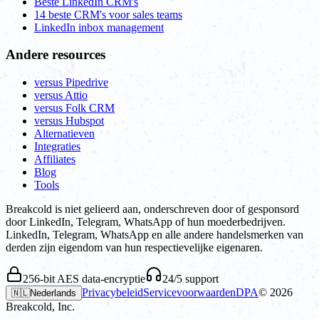
Beste LinkedIn CRM's
14 beste CRM's voor sales teams
LinkedIn inbox management
Andere resources
versus Pipedrive
versus Attio
versus Folk CRM
versus Hubspot
Alternatieven
Integraties
Affiliates
Blog
Tools
Breakcold is niet gelieerd aan, onderschreven door of gesponsord
door LinkedIn, Telegram, WhatsApp of hun moederbedrijven.
LinkedIn, Telegram, WhatsApp en alle andere handelsmerken van
derden zijn eigendom van hun respectievelijke eigenaren.
256-bit AES data-encryptie
24/5 support
Privacybeleid
Servicevoorwaarden
DPA
©
2026
🇳🇱
Nederlands
Breakcold, Inc.