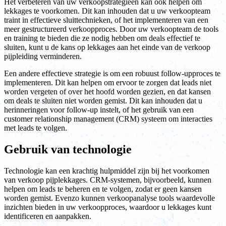
Het verbeteren van uw verkoopstrategieën kan ook helpen om
lekkages te voorkomen. Dit kan inhouden dat u uw verkoopteam
traint in effectieve sluittechnieken, of het implementeren van een
meer gestructureerd verkoopproces. Door uw verkoopteam de tools
en training te bieden die ze nodig hebben om deals effectief te
sluiten, kunt u de kans op lekkages aan het einde van de verkoop
pijpleiding verminderen.
Een andere effectieve strategie is om een robuust follow-upproces te
implementeren. Dit kan helpen om ervoor te zorgen dat leads niet
worden vergeten of over het hoofd worden gezien, en dat kansen
om deals te sluiten niet worden gemist. Dit kan inhouden dat u
herinneringen voor follow-up instelt, of het gebruik van een
customer relationship management (CRM) systeem om interacties
met leads te volgen.
Gebruik van technologie
Technologie kan een krachtig hulpmiddel zijn bij het voorkomen
van verkoop pijplekkages. CRM-systemen, bijvoorbeeld, kunnen
helpen om leads te beheren en te volgen, zodat er geen kansen
worden gemist. Evenzo kunnen verkoopanalyse tools waardevolle
inzichten bieden in uw verkoopproces, waardoor u lekkages kunt
identificeren en aanpakken.