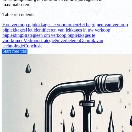
maximaliseren.
Table of contents
Hoe verkoop pijplekkages te voorkomen
Het begrijpen van verkoop
pijplekkages
Het identificeren van lekkages in uw verkoop
pijpleiding
Strategieën om verkoop pijplekkages te
voorkomen
Verkoopstrategieën verbeteren
Gebruik van
technologie
Conclusie
Start free trial