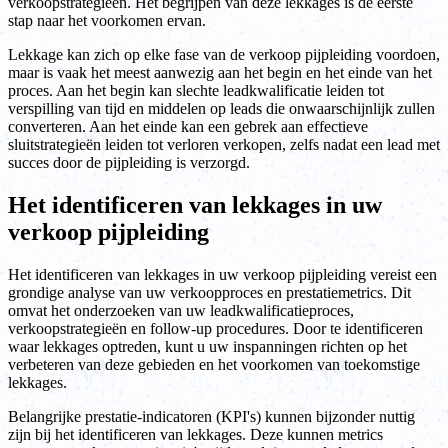
verkoopstrategieën. Het begrijpen van deze lekkages is de eerste
stap naar het voorkomen ervan.
Lekkage kan zich op elke fase van de verkoop pijpleiding voordoen,
maar is vaak het meest aanwezig aan het begin en het einde van het
proces. Aan het begin kan slechte leadkwalificatie leiden tot
verspilling van tijd en middelen op leads die onwaarschijnlijk zullen
converteren. Aan het einde kan een gebrek aan effectieve
sluitstrategieën leiden tot verloren verkopen, zelfs nadat een lead met
succes door de pijpleiding is verzorgd.
Het identificeren van lekkages in uw
verkoop pijpleiding
Het identificeren van lekkages in uw verkoop pijpleiding vereist een
grondige analyse van uw verkoopproces en prestatiemetrics. Dit
omvat het onderzoeken van uw leadkwalificatieproces,
verkoopstrategieën en follow-up procedures. Door te identificeren
waar lekkages optreden, kunt u uw inspanningen richten op het
verbeteren van deze gebieden en het voorkomen van toekomstige
lekkages.
Belangrijke prestatie-indicatoren (KPI's) kunnen bijzonder nuttig
zijn bij het identificeren van lekkages. Deze kunnen metrics