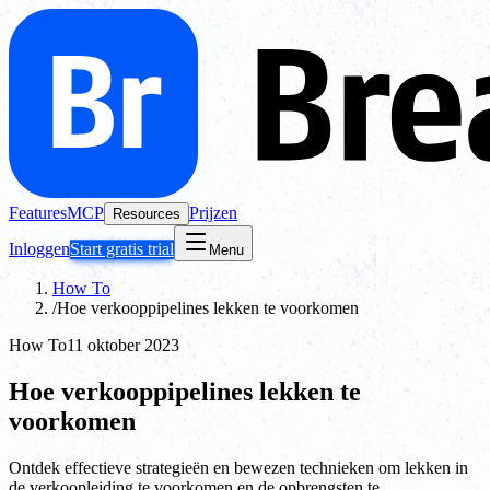
Features
MCP
Prijzen
Resources
Inloggen
Start gratis trial
Menu
How To
/
Hoe verkooppipelines lekken te voorkomen
How To
11 oktober 2023
Hoe verkooppipelines lekken te
voorkomen
Ontdek effectieve strategieën en bewezen technieken om lekken in
de verkoopleiding te voorkomen en de opbrengsten te