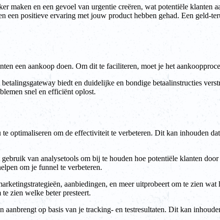
jker maken en een gevoel van urgentie creëren, wat potentiële klante
deren een positieve ervaring met jouw product hebben gehad. Een geld-
klanten een aankoop doen. Om dit te faciliteren, moet je het aankooppro
 betalingsgateway biedt en duidelijke en bondige betaalinstructies verst
lemen snel en efficiënt oplost.
e optimaliseren om de effectiviteit te verbeteren. Dit kan inhouden dat 
 gebruik van analysetools om bij te houden hoe potentiële klanten door
helpen om je funnel te verbeteren.
 marketingstrategieën, aanbiedingen, en meer uitprobeert om te zien wat
te zien welke beter presteert.
aanbrengt op basis van je tracking- en testresultaten. Dit kan inhouden