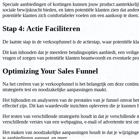
Speciale aanbiedingen of kortingen kunnen jouw product aantrekkeli
sociale bewijskracht bieden, en laten potentiële klanten zien dat an
potentiële klanten zich comfortabeler voelen om een aankoop te doen.
Stap 4: Actie Faciliteren
De laatste stap in de verkoopfunnel is de actiestap, waar potentiële 
Dit kan inhouden dat je meerdere betalingsopties aanbiedt, een veilige
vragen of zorgen van potentiële klanten beantwoordt en eventuele prob
Optimizing Your Sales Funnel
Na het creëren van je verkoopfunnel is het belangrijk om deze continu t
strategieën test en noodzakelijke aanpassingen maakt.
Het bijhouden en analyseren van de prestaties van je funnel omvat het
effectief zijn. Dit kan waardevolle inzichten opleveren die je kunnen 
Het testen van verschillende strategieën houdt in dat je verschillende
verschillende versies van een webpagina, e-mail of advertentie test om 
Het maken van noodzakelijke aanpassingen houdt in dat je wijzigingen 
je aanbiedingen aanpast, en meer.