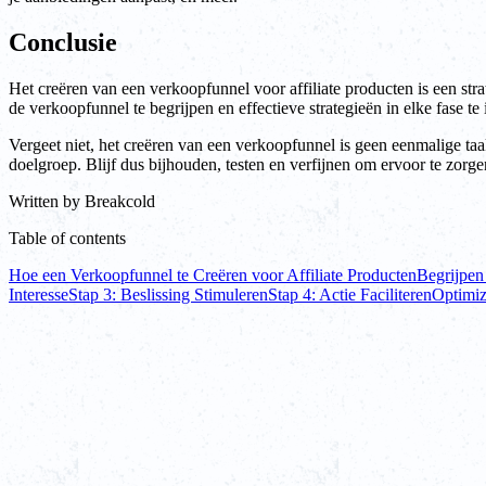
Conclusie
Het creëren van een verkoopfunnel voor affiliate producten is een strat
de verkoopfunnel te begrijpen en effectieve strategieën in elke fase 
Vergeet niet, het creëren van een verkoopfunnel is geen eenmalige taa
doelgroep. Blijf dus bijhouden, testen en verfijnen om ervoor te zorge
Written by
Breakcold
Table of contents
Hoe een Verkoopfunnel te Creëren voor Affiliate Producten
Begrijpen
Interesse
Stap 3: Beslissing Stimuleren
Stap 4: Actie Faciliteren
Optimiz