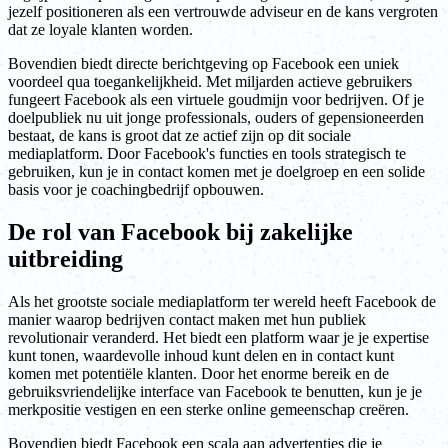
jezelf positioneren als een vertrouwde adviseur en de kans vergroten
dat ze loyale klanten worden.
Bovendien biedt directe berichtgeving op Facebook een uniek
voordeel qua toegankelijkheid. Met miljarden actieve gebruikers
fungeert Facebook als een virtuele goudmijn voor bedrijven. Of je
doelpubliek nu uit jonge professionals, ouders of gepensioneerden
bestaat, de kans is groot dat ze actief zijn op dit sociale
mediaplatform. Door Facebook's functies en tools strategisch te
gebruiken, kun je in contact komen met je doelgroep en een solide
basis voor je coachingbedrijf opbouwen.
De rol van Facebook bij zakelijke
uitbreiding
Als het grootste sociale mediaplatform ter wereld heeft Facebook de
manier waarop bedrijven contact maken met hun publiek
revolutionair veranderd. Het biedt een platform waar je je expertise
kunt tonen, waardevolle inhoud kunt delen en in contact kunt
komen met potentiële klanten. Door het enorme bereik en de
gebruiksvriendelijke interface van Facebook te benutten, kun je je
merkpositie vestigen en een sterke online gemeenschap creëren.
Bovendien biedt Facebook een scala aan advertenties die je