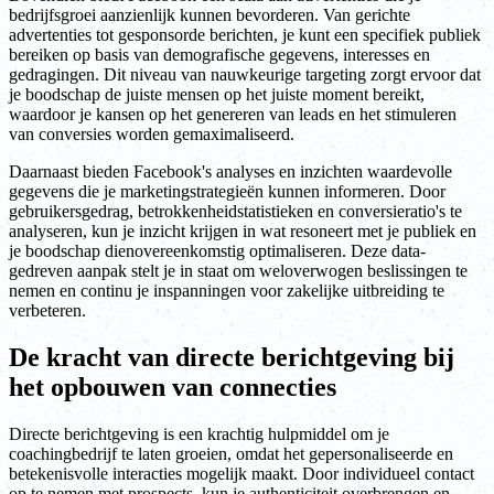
bedrijfsgroei aanzienlijk kunnen bevorderen. Van gerichte
advertenties tot gesponsorde berichten, je kunt een specifiek publiek
bereiken op basis van demografische gegevens, interesses en
gedragingen. Dit niveau van nauwkeurige targeting zorgt ervoor dat
je boodschap de juiste mensen op het juiste moment bereikt,
waardoor je kansen op het genereren van leads en het stimuleren
van conversies worden gemaximaliseerd.
Daarnaast bieden Facebook's analyses en inzichten waardevolle
gegevens die je marketingstrategieën kunnen informeren. Door
gebruikersgedrag, betrokkenheidstatistieken en conversieratio's te
analyseren, kun je inzicht krijgen in wat resoneert met je publiek en
je boodschap dienovereenkomstig optimaliseren. Deze data-
gedreven aanpak stelt je in staat om weloverwogen beslissingen te
nemen en continu je inspanningen voor zakelijke uitbreiding te
verbeteren.
De kracht van directe berichtgeving bij
het opbouwen van connecties
Directe berichtgeving is een krachtig hulpmiddel om je
coachingbedrijf te laten groeien, omdat het gepersonaliseerde en
betekenisvolle interacties mogelijk maakt. Door individueel contact
op te nemen met prospects, kun je authenticiteit overbrengen en