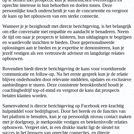
oprechte interesse in hun behoeften en doelen tonen. Deze
persoonlijke touch onderscheidt je van de concurrentie en vergroot
de kans op het opbouwen van een sterke connectie.
Wanneer je je bezighoudt met directe berichtgeving, is het belangrijk
om elke conversatie met empathie en aandacht te benaderen. Neem
de tijd om naar je prospects te luisteren, hun uitdagingen te begrijpen
en waardevolle inzichten te bieden. Door gepersonaliseerde
oplossingen aan te bieden en je expertise te demonstreren, kun je
jezelf vestigen als een vertrouwde adviseur en langdurige relaties
opbouwen.
Bovendien biedt directe berichtgeving de kans voor voortdurende
communicatie en follow-up. Na het eerste gesprek kun je de relatie
blijven onderhouden door relevante middelen, updates en exclusieve
aanbiedingen te sturen. Deze consistente betrokkenheid houdt je
coachingbedrijf top-of-mind en vergroot de kans dat prospects
betalen klanten worden.
Samenvattend is directe berichtgeving op Facebook een krachtig
hulpmiddel voor bedrijfsgroei. Door het bereik en de functies van
het platform te benutten, kun je op persoonlijk niveau contact maken
met je doelgroep, je merkpositie vestigen en betekenisvolle relaties
opbouwen. Vergeet niet, in een drukke markt ligt de sleutel tot
succes in het bouwen van oprechte connecties, en directe