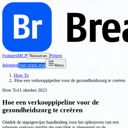
Features
MCP
Prijzen
Resources
Inloggen
Start gratis trial
Menu
How To
/
Hoe een verkooppipeline voor de gezondheidszorg te creëren
How To
11 oktober 2023
Hoe een verkooppipeline voor de
gezondheidszorg te creëren
Ontdek de stapsgewijze handleiding voor het opbouwen van een
robuuste verkoop pijplijn die specifiek is afgestemd op de