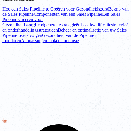
Hoe een Sales Pipeline te Creëren voor Gezondheidszorg
Begrip van
de Sales Pipeline
Componenten van een Sales Pipeline
Een Sales
Pipeline Creëren voor
Gezondheidszorg
Leadgeneratiestrategieën
Leadkwalificatiestrategieën
en onderhandelingsstrategieën
Beheer en optimalisatie van uw Sales
Pipeline
Leads volgen
Gezondheid van de Pipeline
monitoren
Aanpassingen maken
Conclusie