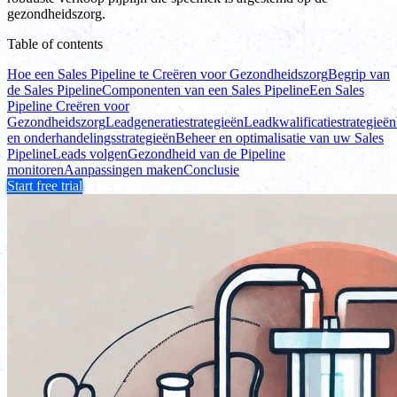
gezondheidszorg.
Table of contents
Hoe een Sales Pipeline te Creëren voor Gezondheidszorg
Begrip van
de Sales Pipeline
Componenten van een Sales Pipeline
Een Sales
Pipeline Creëren voor
Gezondheidszorg
Leadgeneratiestrategieën
Leadkwalificatiestrategieën
en onderhandelingsstrategieën
Beheer en optimalisatie van uw Sales
Pipeline
Leads volgen
Gezondheid van de Pipeline
monitoren
Aanpassingen maken
Conclusie
Start free trial