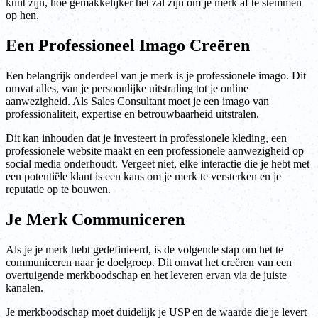
kunt zijn, hoe gemakkelijker het zal zijn om je merk af te stemmen
op hen.
Een Professioneel Imago Creëren
Een belangrijk onderdeel van je merk is je professionele imago. Dit
omvat alles, van je persoonlijke uitstraling tot je online
aanwezigheid. Als Sales Consultant moet je een imago van
professionaliteit, expertise en betrouwbaarheid uitstralen.
Dit kan inhouden dat je investeert in professionele kleding, een
professionele website maakt en een professionele aanwezigheid op
social media onderhoudt. Vergeet niet, elke interactie die je hebt met
een potentiële klant is een kans om je merk te versterken en je
reputatie op te bouwen.
Je Merk Communiceren
Als je je merk hebt gedefinieerd, is de volgende stap om het te
communiceren naar je doelgroep. Dit omvat het creëren van een
overtuigende merkboodschap en het leveren ervan via de juiste
kanalen.
Je merkboodschap moet duidelijk je USP en de waarde die je levert