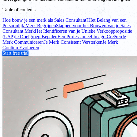
Table of contents
Hoe bouw je een merk als Sales Consultant?
Het Belang van een
Persoonlijk Merk Begrijpen
Stappen voor het Bouwen van je Sales
Consultant Merk
Het Identificeren van je Unieke Verkooppropositie
(USP)
Je Doelgroep Bepalen
Een Professioneel Imago Creëren
Je
Merk Communiceren
Je Merk Consistent Versterken
Je Merk
Continu Evolueren
Start free trial