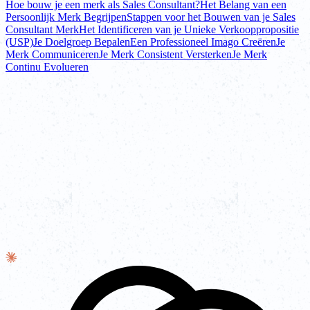
Hoe bouw je een merk als Sales Consultant?
Het Belang van een
Persoonlijk Merk Begrijpen
Stappen voor het Bouwen van je Sales
Consultant Merk
Het Identificeren van je Unieke Verkooppropositie
(USP)
Je Doelgroep Bepalen
Een Professioneel Imago Creëren
Je
Merk Communiceren
Je Merk Consistent Versterken
Je Merk
Continu Evolueren