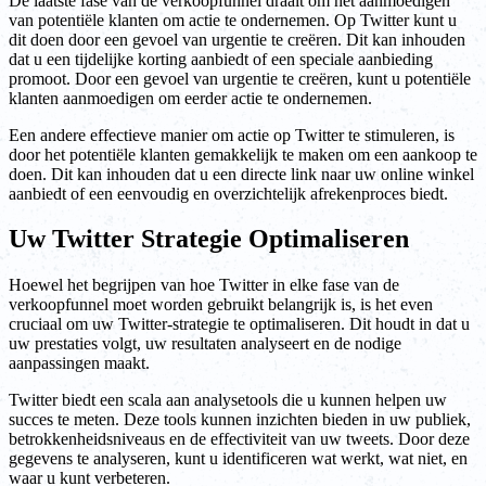
De laatste fase van de verkoopfunnel draait om het aanmoedigen
van potentiële klanten om actie te ondernemen. Op Twitter kunt u
dit doen door een gevoel van urgentie te creëren. Dit kan inhouden
dat u een tijdelijke korting aanbiedt of een speciale aanbieding
promoot. Door een gevoel van urgentie te creëren, kunt u potentiële
klanten aanmoedigen om eerder actie te ondernemen.
Een andere effectieve manier om actie op Twitter te stimuleren, is
door het potentiële klanten gemakkelijk te maken om een aankoop te
doen. Dit kan inhouden dat u een directe link naar uw online winkel
aanbiedt of een eenvoudig en overzichtelijk afrekenproces biedt.
Uw Twitter Strategie Optimaliseren
Hoewel het begrijpen van hoe Twitter in elke fase van de
verkoopfunnel moet worden gebruikt belangrijk is, is het even
cruciaal om uw Twitter-strategie te optimaliseren. Dit houdt in dat u
uw prestaties volgt, uw resultaten analyseert en de nodige
aanpassingen maakt.
Twitter biedt een scala aan analysetools die u kunnen helpen uw
succes te meten. Deze tools kunnen inzichten bieden in uw publiek,
betrokkenheidsniveaus en de effectiviteit van uw tweets. Door deze
gegevens te analyseren, kunt u identificeren wat werkt, wat niet, en
waar u kunt verbeteren.