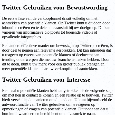
Twitter Gebruiken voor Bewustwording
De eerste fase van de verkoopfunnel draait volledig om het
aantrekken van potentiële klanten. Op Twitter kunt u dit doen door
inhoud te creëren en te delen die aansluit bij uw doelgroep. Dit kan
variëren van informatieve blogposts tot boeiende video's of
opvallende infographics.
Een andere effectieve manier om bewustzijn op Twitter te creëren, is
door deel te nemen aan relevante gesprekken. Dit kan inhouden dat
u reageert op tweets van potentiële klanten of deelneemt aan
trending onderwerpen die met uw branche te maken hebben. Door
dit te doen, kunt u uw merk voor een groter publiek brengen en
meer potentiële klanten naar uw verkoopfunnel aantrekken.
Twitter Gebruiken voor Interesse
Eenmaal u potentiële klanten hebt aangetrokken, is de volgende stap
om met hen in contact te komen en een relatie op te bouwen. Twitter
biedt verschillende manieren om dit te doen. U kunt bijvoorbeeld de
antwoordfunctie van Twitter gebruiken om te reageren op
opmerkingen of vragen van potentiële klanten. Dit toont aan dat u
hun input waardeert en bereid bent om in gesprek te gaan.