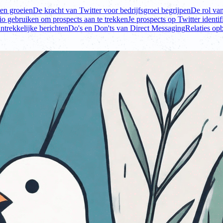
ten groeien
De kracht van Twitter voor bedrijfsgroei begrijpen
De rol va
io gebruiken om prospects aan te trekken
Je prospects op Twitter identif
ntrekkelijke berichten
Do's en Don'ts van Direct Messaging
Relaties op