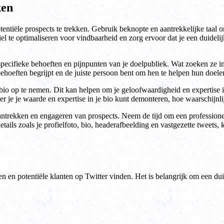
ken
tentiële prospects te trekken. Gebruik beknopte en aantrekkelijke taal 
 te optimaliseren voor vindbaarheid en zorg ervoor dat je een duidelijk
de specifieke behoeften en pijnpunten van je doelpubliek. Wat zoeken z
 behoeften begrijpt en de juiste persoon bent om hen te helpen hun doele
io op te nemen. Dit kan helpen om je geloofwaardigheid en expertise in 
 je je waarde en expertise in je bio kunt demonteren, hoe waarschijnli
 aantrekken en engageren van prospects. Neem de tijd om een professione
tails zoals je profielfoto, bio, headerafbeelding en vastgezette tweets
n en potentiële klanten op Twitter vinden. Het is belangrijk om een du