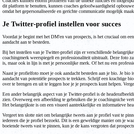
Coaches kunnen enorm profiteren van de unieke functies en mogelijkh
dit platform te benutten, kunnen coaches geloofwaardigheid opbouwen, 
omdat het gepersonaliseerde en gerichte communicatie mogelijk maak
Je Twitter-profiel instellen voor succes
Voordat je begint met het DM'en van prospects, is het cruciaal om een p
aandacht aan te besteden.
Bij het instellen van je Twitter-profiel zijn er verschillende belangr
coachingmerk weerspiegelt en professionaliteit uitstraalt. Deze foto z
is, maar ook in lijn is met je persoonlijke merk. Of het nu een profes
Naast je profielfoto moet je ook aandacht besteden aan je bio. Je bio 
aandacht van potentiële prospects te trekken. Schrijf een krachtige b
over te brengen en uit te leggen hoe je je prospects kunt helpen. Ver
Een ander belangrijk aspect van je Twitter-profiel is de headerafbeeld
zien. Overweeg een afbeelding te gebruiken die je coachingniche ver
Het belangrijkste is om een visueel aantrekkelijke en informatieve he
Vergeet ten slotte niet om belangrijke tweets aan je profiel vast te pi
iedereen die je profiel bezoekt. Dit is een geweldige manier om je waa
boeiende tweets vast te pinnen, kun je de kans vergroten dat prospec