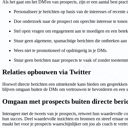
Als het gaat om het DM'en van prospects, zijn er een aantal best prac
Personaliseer je berichten op basis van de interesses of recente 
Doe onderzoek naar de prospect om oprechte interesse te tonen 
Stel open vragen om engagement aan te moedigen en een beteken
Stuur geen algemene, spamachtige berichten die ontbreken aan p
Wees niet te promotioneel of opdringerig in je DMs.
Stuur geen berichten naar prospects te vaak of zonder toestemm
Relaties opbouwen via Twitter
Hoewel directe berichten een uitstekende kans bieden om gesprekken a
blijven omgaan buiten de DMs om vertrouwen te bevorderen en een s
Omgaan met prospects buiten directe beri
Interageer met de tweets van je prospects, retweet hun waardevolle co
hun succes. Deel waardevolle inzichten en bronnen en streef ernaar 
maakt het voor je prospects waarschijnlijker om jou als coach te vert