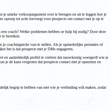
om je unieke verkoopargument over te brengen en uit te leggen hoe je
e oproep tot actie toevoegt voor prospects om contact met je op te
e in een coach? Welke problemen hebben ze hulp bij nodig? Door deze
n te bereiken.
je coachingniche vast te stellen. Als je opmerkelijke prestaties of
jker het is dat prospects met je DMs engageren.
el en aantrekkelijk profiel te creëren dat nauwkeurig weergeeft wie je
, kun je de kans vergroten dat prospects contact met je opnemen en
idelijk begrip te hebben van met wie je verbinding wilt maken, zodat