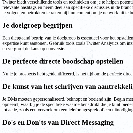
Twitter biedt verschillende tools en technieken om je te helpen poten
relevante hashtags en neem deel aan specifieke discussies in de bra
te volgen en betrokken te raken bij hun content om je netwerk uit te b
Je doelgroep begrijpen
Een diepgaand begrip van je doelgroep is essentieel voor het opstell
expertise kunt aantonen. Gebruik tools zoals Twitter Analytics om inz
en vergroot de kans op conversie.
De perfecte directe boodschap opstellen
Nu je je prospects hebt geïdentificeerd, is het tijd om de perfecte dir
De kunst van het schrijven van aantrekkeli
Je DMs moeten gepersonaliseerd, beknopt en boeiend zijn. Begin met he
opneemt, waarbij je de specifieke waarde benadrukt die je kunt bieden
tot actie, zoals een verzoek om een telefoongesprek of een uitnodigin
Do's en Don'ts van Direct Messaging