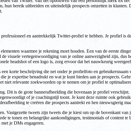
eden van Twitter. Van het opbouwen van een persoonlijk merk tot het di
hun bereik uitbreiden en uiteindelijk prospects omzetten in klanten. Di
t.
rofessioneel en aantrekkelijk Twitter-profiel te hebben. Je profiel is de
ijke elementen waarmee je rekening moet houden. Een van de eerste dingen 
al de visuele vertegenwoordiging van je online aanwezigheid zijn, dus het
sionele headshot of een logo is, zorg ervoor dat het nauwkeurig weergeeft
is een korte beschrijving die net onder je profielfoto en gebruikersnaam 
io die je expertise benadrukt en wat je kunt bieden aan je prospects. G
geet niet relevante zoekwoorden op te nemen om je profiel te optimalise
ing. Dit is de grote bannerafbeelding die bovenaan je profiel verschijnt
tegenwoordigt of je coachingstijl toont. Je kunt deze ruimte ook gebru
aderafbeelding te creëren die prospects aantrekt en hen nieuwsgierig maa
nnen. Vastgezette tweets zijn tweets die je kiest om op de bovenkant van 
rde te tonen en belangrijke aankondigingen, testimonials of content te 
ts met je DMs engageren.