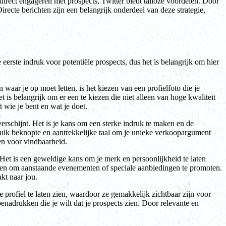
rect engageren met prospects, Twitter biedt talloze voordelen. Door
recte berichten zijn een belangrijk onderdeel van deze strategie,
 eerste indruk voor potentiële prospects, dus het is belangrijk om hier
waar je op moet letten, is het kiezen van een profielfoto die je
 is belangrijk om er een te kiezen die niet alleen van hoge kwaliteit
 wie je bent en wat je doet.
verschijnt. Het is je kans om een sterke indruk te maken en de
ebruik beknopte en aantrekkelijke taal om je unieke verkoopargument
ren voor vindbaarheid.
. Het is een geweldige kans om je merk en persoonlijkheid te laten
iken om aanstaande evenementen of speciale aanbiedingen te promoten.
kt naar jou.
je profiel te laten zien, waardoor ze gemakkelijk zichtbaar zijn voor
benadrukken die je wilt dat je prospects zien. Door relevante en