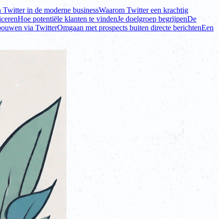
n Twitter in de moderne business
Waarom Twitter een krachtig
iceren
Hoe potentiële klanten te vinden
Je doelgroep begrijpen
De
bouwen via Twitter
Omgaan met prospects buiten directe berichten
Een