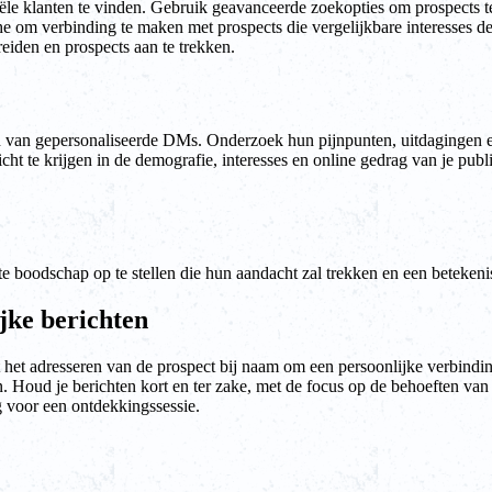
tiële klanten te vinden. Gebruik geavanceerde zoekopties om prospects 
nche om verbinding te maken met prospects die vergelijkbare interesse
reiden en prospects aan te trekken.
en van gepersonaliseerde DMs. Onderzoek hun pijnpunten, uitdagingen e
icht te krijgen in de demografie, interesses en online gedrag van je pub
ecte boodschap op te stellen die hun aandacht zal trekken en een betekeni
jke berichten
t adresseren van de prospect bij naam om een persoonlijke verbinding t
. Houd je berichten kort en ter zake, met de focus op de behoeften van 
g voor een ontdekkingssessie.