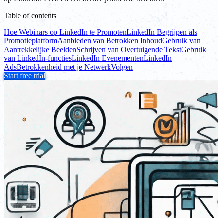
Table of contents
Hoe Webinars op LinkedIn te Promoten
LinkedIn Begrijpen als
Promotieplatform
Aanbieden van Betrokken Inhoud
Gebruik van
Aantrekkelijke Beelden
Schrijven van Overtuigende Tekst
Gebruik
van LinkedIn-functies
LinkedIn Evenementen
LinkedIn
Ads
Betrokkenheid met je Netwerk
Volgen
Start free trial