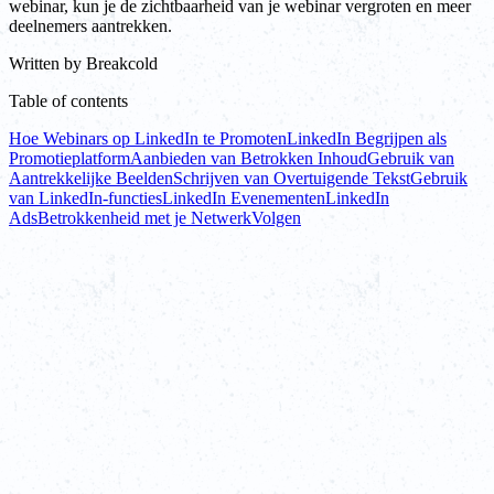
webinar, kun je de zichtbaarheid van je webinar vergroten en meer
deelnemers aantrekken.
Written by
Breakcold
Table of contents
Hoe Webinars op LinkedIn te Promoten
LinkedIn Begrijpen als
Promotieplatform
Aanbieden van Betrokken Inhoud
Gebruik van
Aantrekkelijke Beelden
Schrijven van Overtuigende Tekst
Gebruik
van LinkedIn-functies
LinkedIn Evenementen
LinkedIn
Ads
Betrokkenheid met je Netwerk
Volgen