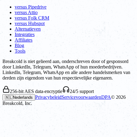
versus Pipedrive
versus Attio
versus Folk CRM
versus Hubspot
Alternatieven
Integraties
Affiliates
Blog
Tools
Breakcold is niet gelieerd aan, onderschreven door of gesponsord
door LinkedIn, Telegram, WhatsApp of hun moederbedrijven.
LinkedIn, Telegram, WhatsApp en alle andere handelsmerken van
derden zijn eigendom van hun respectievelijke eigenaren.
256-bit AES data-encryptie
24/5 support
Privacybeleid
Servicevoorwaarden
DPA
©
2026
🇳🇱
Nederlands
Breakcold, Inc.