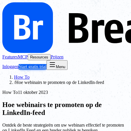
Features
MCP
Prijzen
Resources
Inloggen
Start gratis trial
Menu
How To
/
Hoe webinairs te promoten op de LinkedIn-feed
How To
11 oktober 2023
Hoe webinairs te promoten op de
LinkedIn-feed
Ontdek de beste strategieën om uw webinars effectief te promoten
op LinkedIn Feed en een breder publiek te bereiken.