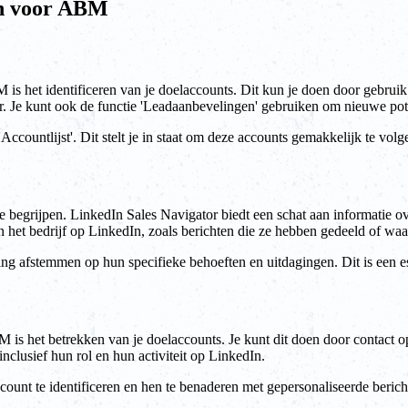
en voor ABM
 is het identificeren van je doelaccounts. Dit kun je doen door gebruik
er. Je kunt ook de functie 'Leadaanbevelingen' gebruiken om nieuwe pot
'Accountlijst'. Dit stelt je in staat om deze accounts gemakkelijk te vo
e begrijpen. LinkedIn Sales Navigator biedt een schat aan informatie ove
 van het bedrijf op LinkedIn, zoals berichten die ze hebben gedeeld of
ving afstemmen op hun specifieke behoeften en uitdagingen. Dit is een 
M is het betrekken van je doelaccounts. Je kunt dit doen door contact 
nclusief hun rol en hun activiteit op LinkedIn.
count te identificeren en hen te benaderen met gepersonaliseerde beric