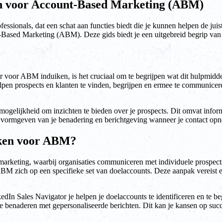
en voor Account-Based Marketing (ABM)
ssionals, dat een schat aan functies biedt die je kunnen helpen de jui
t-Based Marketing (ABM). Deze gids biedt je een uitgebreid begrip va
 voor ABM induiken, is het cruciaal om te begrijpen wat dit hulpmidde
pen prospects en klanten te vinden, begrijpen en ermee te communiceren
ogelijkheid om inzichten te bieden over je prospects. Dit omvat informa
 vormgeven van je benadering en berichtgeving wanneer je contact opn
iken voor ABM?
marketing, waarbij organisaties communiceren met individuele prospects
 ABM zich op een specifieke set van doelaccounts. Deze aanpak vereist
In Sales Navigator je helpen je doelaccounts te identificeren en te be
 te benaderen met gepersonaliseerde berichten. Dit kan je kansen op su