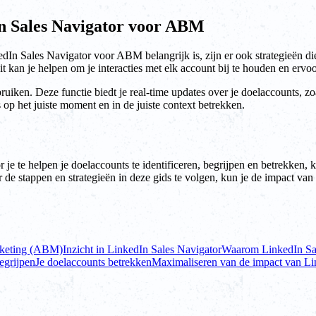
n Sales Navigator voor ABM
dIn Sales Navigator voor ABM belangrijk is, zijn er ook strategieën di
 kan je helpen om je interacties met elk account bij te houden en ervoor 
bruiken. Deze functie biedt je real-time updates over je doelaccounts, 
 op het juiste moment en in de juiste context betrekken.
 te helpen je doelaccounts te identificeren, begrijpen en betrekken, k
oor de stappen en strategieën in deze gids te volgen, kun je de impact
rketing (ABM)
Inzicht in LinkedIn Sales Navigator
Waarom LinkedIn Sa
egrijpen
Je doelaccounts betrekken
Maximaliseren van de impact van L