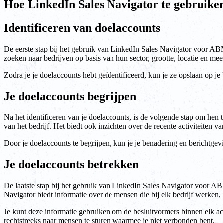
Hoe LinkedIn Sales Navigator te gebruik
Identificeren van doelaccounts
De eerste stap bij het gebruik van LinkedIn Sales Navigator voor ABM
zoeken naar bedrijven op basis van hun sector, grootte, locatie en me
Zodra je je doelaccounts hebt geïdentificeerd, kun je ze opslaan op je 
Je doelaccounts begrijpen
Na het identificeren van je doelaccounts, is de volgende stap om hen t
van het bedrijf. Het biedt ook inzichten over de recente activiteiten
Door je doelaccounts te begrijpen, kun je je benadering en berichtge
Je doelaccounts betrekken
De laatste stap bij het gebruik van LinkedIn Sales Navigator voor AB
Navigator biedt informatie over de mensen die bij elk bedrijf werken, i
Je kunt deze informatie gebruiken om de besluitvormers binnen elk ac
rechtstreeks naar mensen te sturen waarmee je niet verbonden bent.