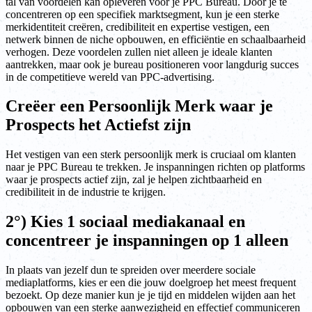
tal van voordelen kan opleveren voor je PPC Bureau. Door je te
concentreren op een specifiek marktsegment, kun je een sterke
merkidentiteit creëren, credibiliteit en expertise vestigen, een
netwerk binnen de niche opbouwen, en efficiëntie en schaalbaarheid
verhogen. Deze voordelen zullen niet alleen je ideale klanten
aantrekken, maar ook je bureau positioneren voor langdurig succes
in de competitieve wereld van PPC-advertising.
Creëer een Persoonlijk Merk waar je
Prospects het Actiefst zijn
Het vestigen van een sterk persoonlijk merk is cruciaal om klanten
naar je PPC Bureau te trekken. Je inspanningen richten op platforms
waar je prospects actief zijn, zal je helpen zichtbaarheid en
credibiliteit in de industrie te krijgen.
2°) Kies 1 sociaal mediakanaal en
concentreer je inspanningen op 1 alleen
In plaats van jezelf dun te spreiden over meerdere sociale
mediaplatforms, kies er een die jouw doelgroep het meest frequent
bezoekt. Op deze manier kun je je tijd en middelen wijden aan het
opbouwen van een sterke aanwezigheid en effectief communiceren