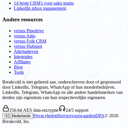
14 beste CRM's voor sales teams
LinkedIn inbox management
Andere resources
versus Pipedrive
versus Attio
versus Folk CRM
versus Hubspot
Alternatieven
Integraties
Affiliates
Blog
Tools
Breakcold is niet gelieerd aan, onderschreven door of gesponsord
door LinkedIn, Telegram, WhatsApp of hun moederbedrijven.
LinkedIn, Telegram, WhatsApp en alle andere handelsmerken van
derden zijn eigendom van hun respectievelijke eigenaren.
256-bit AES data-encryptie
24/5 support
Privacybeleid
Servicevoorwaarden
DPA
©
2026
🇳🇱
Nederlands
Breakcold, Inc.