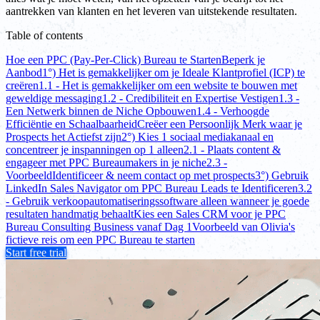
aantrekken van klanten en het leveren van uitstekende resultaten.
Table of contents
Hoe een PPC (Pay-Per-Click) Bureau te Starten
Beperk je
Aanbod
1°) Het is gemakkelijker om je Ideale Klantprofiel (ICP) te
creëren
1.1 - Het is gemakkelijker om een website te bouwen met
geweldige messaging
1.2 - Credibiliteit en Expertise Vestigen
1.3 -
Een Netwerk binnen de Niche Opbouwen
1.4 - Verhoogde
Efficiëntie en Schaalbaarheid
Creëer een Persoonlijk Merk waar je
Prospects het Actiefst zijn
2°) Kies 1 sociaal mediakanaal en
concentreer je inspanningen op 1 alleen
2.1 - Plaats content &
engageer met PPC Bureaumakers in je niche
2.3 -
Voorbeeld
Identificeer & neem contact op met prospects
3°) Gebruik
LinkedIn Sales Navigator om PPC Bureau Leads te Identificeren
3.2
- Gebruik verkoopautomatiseringssoftware alleen wanneer je goede
resultaten handmatig behaalt
Kies een Sales CRM voor je PPC
Bureau Consulting Business vanaf Dag 1
Voorbeeld van Olivia's
fictieve reis om een PPC Bureau te starten
Start free trial