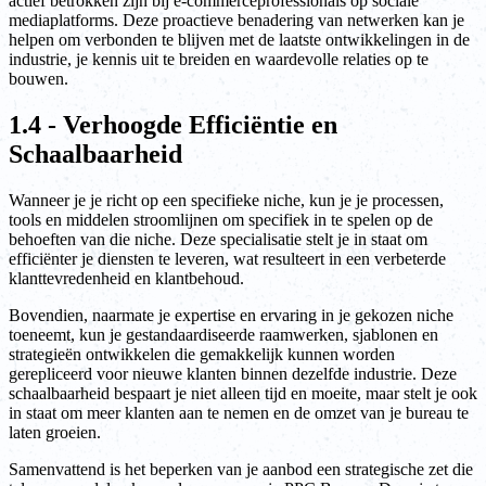
actief betrokken zijn bij e-commerceprofessionals op sociale
mediaplatforms. Deze proactieve benadering van netwerken kan je
helpen om verbonden te blijven met de laatste ontwikkelingen in de
industrie, je kennis uit te breiden en waardevolle relaties op te
bouwen.
1.4 - Verhoogde Efficiëntie en
Schaalbaarheid
Wanneer je je richt op een specifieke niche, kun je je processen,
tools en middelen stroomlijnen om specifiek in te spelen op de
behoeften van die niche. Deze specialisatie stelt je in staat om
efficiënter je diensten te leveren, wat resulteert in een verbeterde
klanttevredenheid en klantbehoud.
Bovendien, naarmate je expertise en ervaring in je gekozen niche
toeneemt, kun je gestandaardiseerde raamwerken, sjablonen en
strategieën ontwikkelen die gemakkelijk kunnen worden
gerepliceerd voor nieuwe klanten binnen dezelfde industrie. Deze
schaalbaarheid bespaart je niet alleen tijd en moeite, maar stelt je ook
in staat om meer klanten aan te nemen en de omzet van je bureau te
laten groeien.
Samenvattend is het beperken van je aanbod een strategische zet die