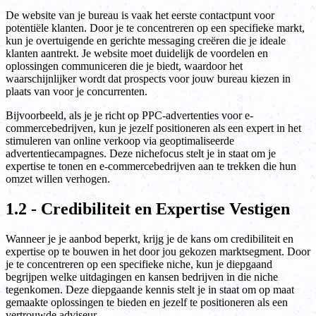
De website van je bureau is vaak het eerste contactpunt voor
potentiële klanten. Door je te concentreren op een specifieke markt,
kun je overtuigende en gerichte messaging creëren die je ideale
klanten aantrekt. Je website moet duidelijk de voordelen en
oplossingen communiceren die je biedt, waardoor het
waarschijnlijker wordt dat prospects voor jouw bureau kiezen in
plaats van voor je concurrenten.
Bijvoorbeeld, als je je richt op PPC-advertenties voor e-
commercebedrijven, kun je jezelf positioneren als een expert in het
stimuleren van online verkoop via geoptimaliseerde
advertentiecampagnes. Deze nichefocus stelt je in staat om je
expertise te tonen en e-commercebedrijven aan te trekken die hun
omzet willen verhogen.
1.2 - Credibiliteit en Expertise Vestigen
Wanneer je je aanbod beperkt, krijg je de kans om credibiliteit en
expertise op te bouwen in het door jou gekozen marktsegment. Door
je te concentreren op een specifieke niche, kun je diepgaand
begrijpen welke uitdagingen en kansen bedrijven in die niche
tegenkomen. Deze diepgaande kennis stelt je in staat om op maat
gemaakte oplossingen te bieden en jezelf te positioneren als een
vertrouwde adviseur.