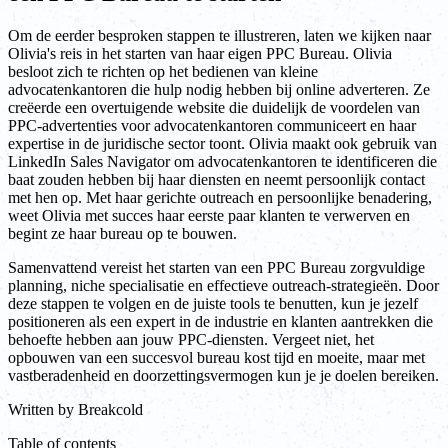
Om de eerder besproken stappen te illustreren, laten we kijken naar
Olivia's reis in het starten van haar eigen PPC Bureau. Olivia
besloot zich te richten op het bedienen van kleine
advocatenkantoren die hulp nodig hebben bij online adverteren. Ze
creëerde een overtuigende website die duidelijk de voordelen van
PPC-advertenties voor advocatenkantoren communiceert en haar
expertise in de juridische sector toont. Olivia maakt ook gebruik van
LinkedIn Sales Navigator om advocatenkantoren te identificeren die
baat zouden hebben bij haar diensten en neemt persoonlijk contact
met hen op. Met haar gerichte outreach en persoonlijke benadering,
weet Olivia met succes haar eerste paar klanten te verwerven en
begint ze haar bureau op te bouwen.
Samenvattend vereist het starten van een PPC Bureau zorgvuldige
planning, niche specialisatie en effectieve outreach-strategieën. Door
deze stappen te volgen en de juiste tools te benutten, kun je jezelf
positioneren als een expert in de industrie en klanten aantrekken die
behoefte hebben aan jouw PPC-diensten. Vergeet niet, het
opbouwen van een succesvol bureau kost tijd en moeite, maar met
vastberadenheid en doorzettingsvermogen kun je je doelen bereiken.
Written by
Breakcold
Table of contents