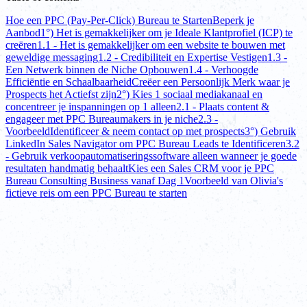
Hoe een PPC (Pay-Per-Click) Bureau te Starten
Beperk je
Aanbod
1°) Het is gemakkelijker om je Ideale Klantprofiel (ICP) te
creëren
1.1 - Het is gemakkelijker om een website te bouwen met
geweldige messaging
1.2 - Credibiliteit en Expertise Vestigen
1.3 -
Een Netwerk binnen de Niche Opbouwen
1.4 - Verhoogde
Efficiëntie en Schaalbaarheid
Creëer een Persoonlijk Merk waar je
Prospects het Actiefst zijn
2°) Kies 1 sociaal mediakanaal en
concentreer je inspanningen op 1 alleen
2.1 - Plaats content &
engageer met PPC Bureaumakers in je niche
2.3 -
Voorbeeld
Identificeer & neem contact op met prospects
3°) Gebruik
LinkedIn Sales Navigator om PPC Bureau Leads te Identificeren
3.2
- Gebruik verkoopautomatiseringssoftware alleen wanneer je goede
resultaten handmatig behaalt
Kies een Sales CRM voor je PPC
Bureau Consulting Business vanaf Dag 1
Voorbeeld van Olivia's
fictieve reis om een PPC Bureau te starten