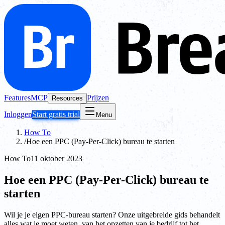
Features
MCP
Prijzen
Resources
Inloggen
Start gratis trial
Menu
How To
/
Hoe een PPC (Pay-Per-Click) bureau te starten
How To
11 oktober 2023
Hoe een PPC (Pay-Per-Click) bureau te
starten
Wil je je eigen PPC-bureau starten? Onze uitgebreide gids behandelt
alles wat je moet weten, van het opzetten van je bedrijf tot het