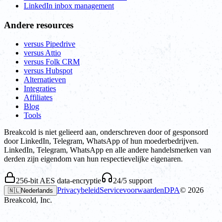
LinkedIn inbox management
Andere resources
versus Pipedrive
versus Attio
versus Folk CRM
versus Hubspot
Alternatieven
Integraties
Affiliates
Blog
Tools
Breakcold is niet gelieerd aan, onderschreven door of gesponsord
door LinkedIn, Telegram, WhatsApp of hun moederbedrijven.
LinkedIn, Telegram, WhatsApp en alle andere handelsmerken van
derden zijn eigendom van hun respectievelijke eigenaren.
256-bit AES data-encryptie
24/5 support
Privacybeleid
Servicevoorwaarden
DPA
©
2026
🇳🇱
Nederlands
Breakcold, Inc.