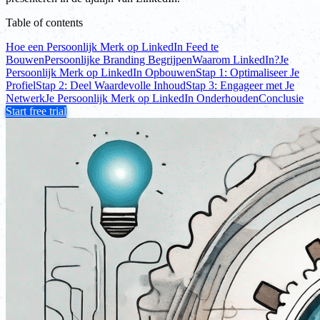
Table of contents
Hoe een Persoonlijk Merk op LinkedIn Feed te
Bouwen
Persoonlijke Branding Begrijpen
Waarom LinkedIn?
Je
Persoonlijk Merk op LinkedIn Opbouwen
Stap 1: Optimaliseer Je
Profiel
Stap 2: Deel Waardevolle Inhoud
Stap 3: Engageer met Je
Netwerk
Je Persoonlijk Merk op LinkedIn Onderhouden
Conclusie
Start free trial