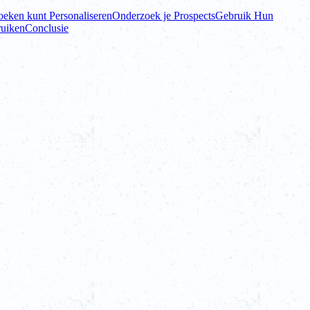
oeken kunt Personaliseren
Onderzoek je Prospects
Gebruik Hun
ruiken
Conclusie