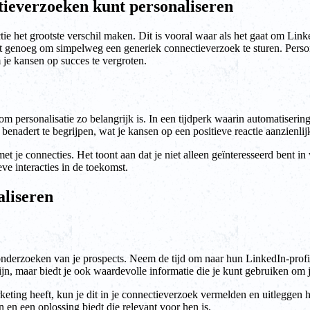
tieverzoeken kunt personaliseren
e het grootste verschil maken. Dit is vooral waar als het gaat om Linke
 genoeg om simpelweg een generiek connectieverzoek te sturen. Personal
je kansen op succes te vergroten.
 personalisatie zo belangrijk is. In een tijdperk waarin automatisering 
benadert te begrijpen, wat je kansen op een positieve reactie aanzienli
met je connecties. Het toont aan dat je niet alleen geïnteresseerd bent i
ve interacties in de toekomst.
aliseren
 onderzoeken van je prospects. Neem de tijd om naar hun LinkedIn-profie
zijn, maar biedt je ook waardevolle informatie die je kunt gebruiken om 
rketing heeft, kun je dit in je connectieverzoek vermelden en uitlegge
n en een oplossing biedt die relevant voor hen is.