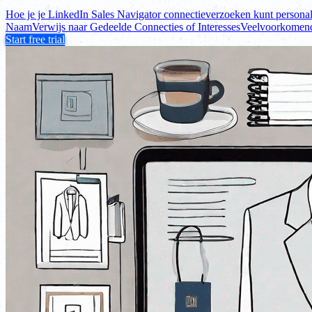
Hoe je je LinkedIn Sales Navigator connectieverzoeken kunt personal
Naam
Verwijs naar Gedeelde Connecties of Interesses
Veelvoorkomend
Start free trial