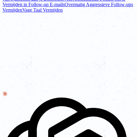
Vermijden in Follow-up E-mails
Overmatig Aggressieve Follow-ups
Vermijden
Vage Taal Vermijden