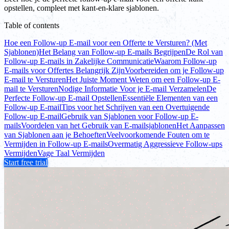
opstellen, compleet met kant-en-klare sjablonen.
Table of contents
Hoe een Follow-up E-mail voor een Offerte te Versturen? (Met
Sjablonen)
Het Belang van Follow-up E-mails Begrijpen
De Rol van
Follow-up E-mails in Zakelijke Communicatie
Waarom Follow-up
E-mails voor Offertes Belangrijk Zijn
Voorbereiden om je Follow-up
E-mail te Versturen
Het Juiste Moment Weten om een Follow-up E-
mail te Versturen
Nodige Informatie Voor je E-mail Verzamelen
De
Perfecte Follow-up E-mail Opstellen
Essentiële Elementen van een
Follow-up E-mail
Tips voor het Schrijven van een Overtuigende
Follow-up E-mail
Gebruik van Sjablonen voor Follow-up E-
mails
Voordelen van het Gebruik van E-mailsjablonen
Het Aanpassen
van Sjablonen aan je Behoeften
Veelvoorkomende Fouten om te
Vermijden in Follow-up E-mails
Overmatig Aggressieve Follow-ups
Vermijden
Vage Taal Vermijden
Start free trial