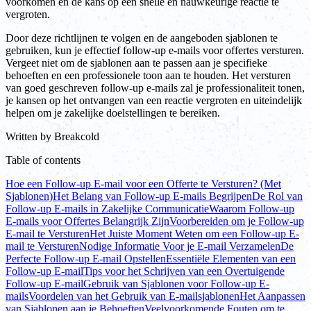
voorkomen en de kans op een snelle en nauwkeurige reactie te
vergroten.
Door deze richtlijnen te volgen en de aangeboden sjablonen te
gebruiken, kun je effectief follow-up e-mails voor offertes versturen.
Vergeet niet om de sjablonen aan te passen aan je specifieke
behoeften en een professionele toon aan te houden. Het versturen
van goed geschreven follow-up e-mails zal je professionaliteit tonen,
je kansen op het ontvangen van een reactie vergroten en uiteindelijk
helpen om je zakelijke doelstellingen te bereiken.
Written by
Breakcold
Table of contents
Hoe een Follow-up E-mail voor een Offerte te Versturen? (Met
Sjablonen)
Het Belang van Follow-up E-mails Begrijpen
De Rol van
Follow-up E-mails in Zakelijke Communicatie
Waarom Follow-up
E-mails voor Offertes Belangrijk Zijn
Voorbereiden om je Follow-up
E-mail te Versturen
Het Juiste Moment Weten om een Follow-up E-
mail te Versturen
Nodige Informatie Voor je E-mail Verzamelen
De
Perfecte Follow-up E-mail Opstellen
Essentiële Elementen van een
Follow-up E-mail
Tips voor het Schrijven van een Overtuigende
Follow-up E-mail
Gebruik van Sjablonen voor Follow-up E-
mails
Voordelen van het Gebruik van E-mailsjablonen
Het Aanpassen
van Sjablonen aan je Behoeften
Veelvoorkomende Fouten om te