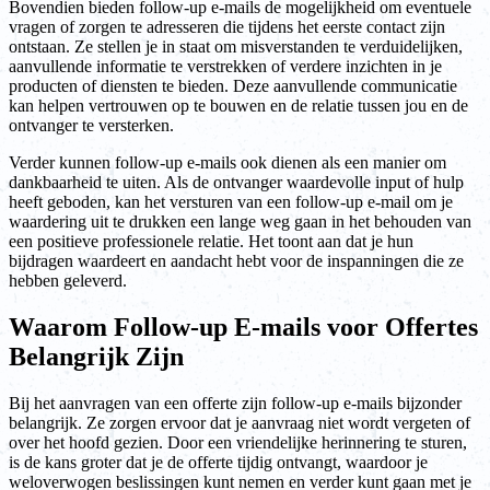
Bovendien bieden follow-up e-mails de mogelijkheid om eventuele
vragen of zorgen te adresseren die tijdens het eerste contact zijn
ontstaan. Ze stellen je in staat om misverstanden te verduidelijken,
aanvullende informatie te verstrekken of verdere inzichten in je
producten of diensten te bieden. Deze aanvullende communicatie
kan helpen vertrouwen op te bouwen en de relatie tussen jou en de
ontvanger te versterken.
Verder kunnen follow-up e-mails ook dienen als een manier om
dankbaarheid te uiten. Als de ontvanger waardevolle input of hulp
heeft geboden, kan het versturen van een follow-up e-mail om je
waardering uit te drukken een lange weg gaan in het behouden van
een positieve professionele relatie. Het toont aan dat je hun
bijdragen waardeert en aandacht hebt voor de inspanningen die ze
hebben geleverd.
Waarom Follow-up E-mails voor Offertes
Belangrijk Zijn
Bij het aanvragen van een offerte zijn follow-up e-mails bijzonder
belangrijk. Ze zorgen ervoor dat je aanvraag niet wordt vergeten of
over het hoofd gezien. Door een vriendelijke herinnering te sturen,
is de kans groter dat je de offerte tijdig ontvangt, waardoor je
weloverwogen beslissingen kunt nemen en verder kunt gaan met je