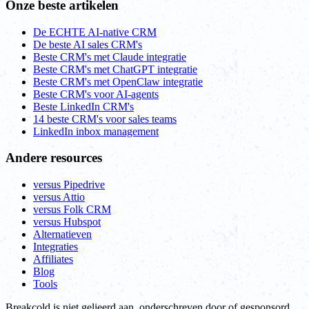
Onze beste artikelen
De ECHTE AI-native CRM
De beste AI sales CRM's
Beste CRM's met Claude integratie
Beste CRM's met ChatGPT integratie
Beste CRM's met OpenClaw integratie
Beste CRM's voor AI-agents
Beste LinkedIn CRM's
14 beste CRM's voor sales teams
LinkedIn inbox management
Andere resources
versus Pipedrive
versus Attio
versus Folk CRM
versus Hubspot
Alternatieven
Integraties
Affiliates
Blog
Tools
Breakcold is niet gelieerd aan, onderschreven door of gesponsord