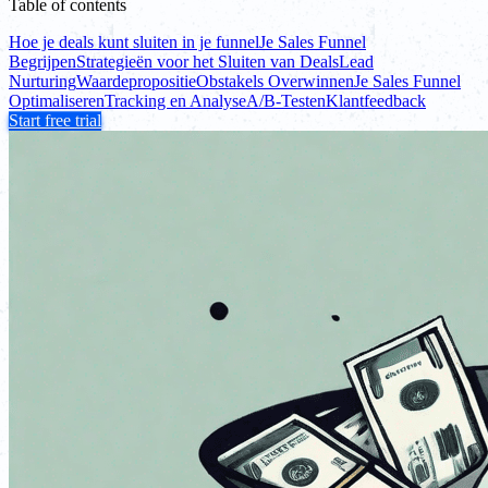
Table of contents
Hoe je deals kunt sluiten in je funnel
Je Sales Funnel
Begrijpen
Strategieën voor het Sluiten van Deals
Lead
Nurturing
Waardepropositie
Obstakels Overwinnen
Je Sales Funnel
Optimaliseren
Tracking en Analyse
A/B-Testen
Klantfeedback
Start free trial