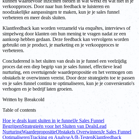
kunnen waardevolle inzichten bieden in wat werkt en wat niet in je
verkoopproces. Door naar hun feedback te luisteren en
noodzakelijke aanpassingen te maken, kun je je sales funnel
verbeteren en meer deals sluiten.
Klantfeedback kan worden verzameld via enquêtes, interviews of
simpelweg door klanten om hun mening te vragen nadat ze een
aankoop hebben gedaan. Deze feedback kan vervolgens worden
gebruikt om je product, je marketing en je verkoopproces te
verbeteren.
Concluderend is het sluiten van deals in je funnel een veelzijdig
proces dat een diep begrip van je sales funnel, effectieve lead
nurturing, een overtuigende waardepropositie en het vermogen om
obstakels te overwinnen vereist. Door deze strategieën toe te passen
en je sales funnel continu te optimaliseren, kun je je conversieratio's
verhogen en je bedrijf laten groeien.
Written by
Breakcold
Table of contents
Hoe je deals kunt sluiten in je funnel
Je Sales Funnel
Begrijpen
Strategieën voor het Sluiten van Deals
Lead
Nurturing
Waardepropositie
Obstakels Overwinnen
Je Sales Funnel
Optimaliseren
Tracking en Analyse
A/B-Testen
Klantfeedback