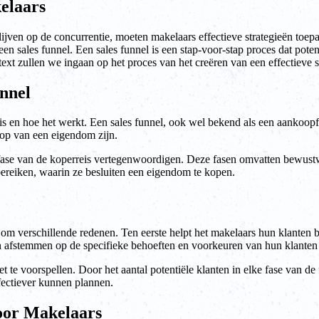
elaars
ijven op de concurrentie, moeten makelaars effectieve strategieën toep
een sales funnel. Een sales funnel is een stap-voor-stap proces dat poten
ext zullen we ingaan op het proces van het creëren van een effectieve s
unnel
t is en hoe het werkt. Een sales funnel, ook wel bekend als een aankoop
koop van een eigendom zijn.
e fase van de koperreis vertegenwoordigen. Deze fasen omvatten bewustwo
 bereiken, waarin ze besluiten een eigendom te kopen.
 om verschillende redenen. Ten eerste helpt het makelaars hun klanten be
n afstemmen op de specifieke behoeften en voorkeuren van hun klanten i
t te voorspellen. Door het aantal potentiële klanten in elke fase van d
fectiever kunnen plannen.
oor Makelaars