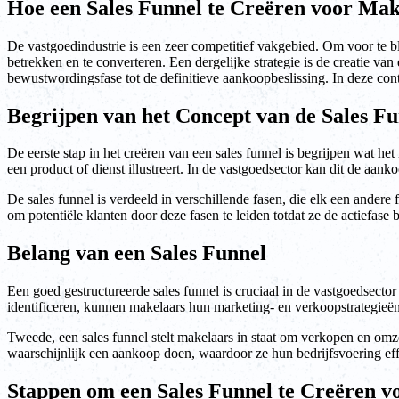
Hoe een Sales Funnel te Creëren voor Mak
De vastgoedindustrie is een zeer competitief vakgebied. Om voor te bl
betrekken en te converteren. Een dergelijke strategie is de creatie van 
bewustwordingsfase tot de definitieve aankoopbeslissing. In deze cont
Begrijpen van het Concept van de Sales F
De eerste stap in het creëren van een sales funnel is begrijpen wat he
een product of dienst illustreert. In de vastgoedsector kan dit de aan
De sales funnel is verdeeld in verschillende fasen, die elk een ander
om potentiële klanten door deze fasen te leiden totdat ze de actiefase
Belang van een Sales Funnel
Een goed gestructureerde sales funnel is cruciaal in de vastgoedsector
identificeren, kunnen makelaars hun marketing- en verkoopstrategieë
Tweede, een sales funnel stelt makelaars in staat om verkopen en omze
waarschijnlijk een aankoop doen, waardoor ze hun bedrijfsvoering ef
Stappen om een Sales Funnel te Creëren v