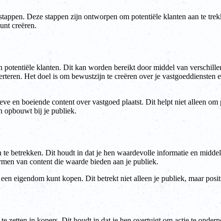
tappen. Deze stappen zijn ontworpen om potentiële klanten aan te trekke
unt creëren.
van potentiële klanten. Dit kan worden bereikt door middel van verschil
teren. Het doel is om bewustzijn te creëren over je vastgoeddiensten en
ve en boeiende content over vastgoed plaatst. Dit helpt niet alleen om po
n opbouwt bij je publiek.
en te betrekken. Dit houdt in dat je hen waardevolle informatie en midd
rmen van content die waarde bieden aan je publiek.
 een eigendom kunt kopen. Dit betrekt niet alleen je publiek, maar pos
m te zetten in kopers. Dit houdt in dat je hen overtuigt om actie te ond