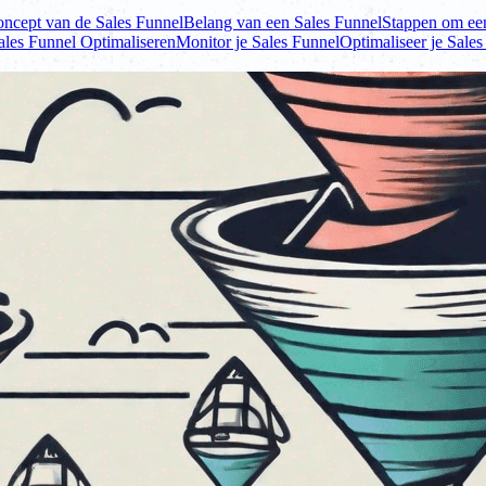
oncept van de Sales Funnel
Belang van een Sales Funnel
Stappen om een
ales Funnel Optimaliseren
Monitor je Sales Funnel
Optimaliseer je Sales