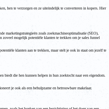
n, hen te verzorgen en ze uiteindelijk te converteren in kopers. Hier
lende marketingstrategieën zoals zoekmachineoptimalisatie (SEO),
 zoveel mogelijk potentiële klanten te trekken om je sales funnel
tentiële klanten aan te trekken, maar stelt je ook in staat om jezelf te
elen biedt die hen kunnen helpen in hun zoektocht naar een eigendom.
itioneert je ook als een behulpzame en betrouwbare makelaar.
ernemen, zoals het boeken van een bezichtiging of het doen van een