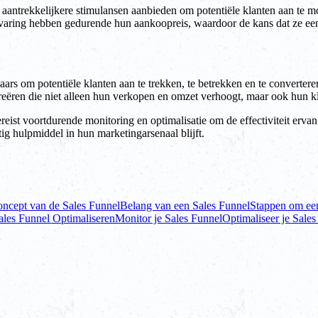
e aantrekkelijkere stimulansen aanbieden om potentiële klanten aan te m
 ervaring hebben gedurende hun aankoopreis, waardoor de kans dat ze e
laars om potentiële klanten aan te trekken, te betrekken en te converter
eëren die niet alleen hun verkopen en omzet verhoogt, maar ook hun kla
vereist voortdurende monitoring en optimalisatie om de effectiviteit e
ig hulpmiddel in hun marketingarsenaal blijft.
oncept van de Sales Funnel
Belang van een Sales Funnel
Stappen om een
ales Funnel Optimaliseren
Monitor je Sales Funnel
Optimaliseer je Sales