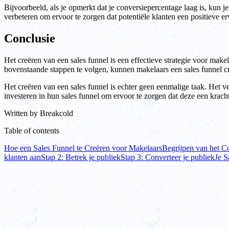
Bijvoorbeeld, als je opmerkt dat je conversiepercentage laag is, kun j
verbeteren om ervoor te zorgen dat potentiële klanten een positieve
Conclusie
Het creëren van een sales funnel is een effectieve strategie voor make
bovenstaande stappen te volgen, kunnen makelaars een sales funnel cr
Het creëren van een sales funnel is echter geen eenmalige taak. Het 
investeren in hun sales funnel om ervoor te zorgen dat deze een kracht
Written by
Breakcold
Table of contents
Hoe een Sales Funnel te Creëren voor Makelaars
Begrijpen van het C
klanten aan
Stap 2: Betrek je publiek
Stap 3: Converteer je publiek
Je S