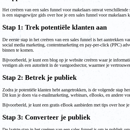
Het creëren van een sales funnel voor makelaars omvat verschillende s
is een stapsgewijze gids over hoe je een sales funnel voor makelaars k
Stap 1: Trek potentiële klanten aan
De eerste stap in het creëren van een sales funnel is het aantrekken 
social media marketing, contentmarketing en pay-per-click (PPC) adver
binnen te komen.
Bijvoorbeeld, je kunt een blog op je website creëren waar je informatie
vestigen als een autoriteit in de vastgoedsector, waarmee je vertrouwe
Stap 2: Betrek je publiek
Zodra je potentiële klanten hebt aangetrokken, is de volgende stap h
Dit kun je doen via e-mailmarketing, webinars, eBooks, en andere vo
Bijvoorbeeld, je kunt een gratis eBook aanbieden met tips over hoe je
Stap 3: Converteer je publiek
De laatste stap in het creëren van een sales funnel is om je publiek o