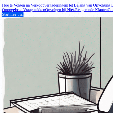
Hoe te Volgen na Verkoopvergaderingen
Het Belang van Opvolging B
Onopgeloste Vraagstukken
Opvolgen bij Niet-Reagerende Klanten
Con
Start free trial