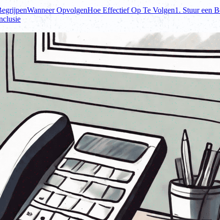
egrijpen
Wanneer Opvolgen
Hoe Effectief Op Te Volgen
1. Stuur een 
clusie