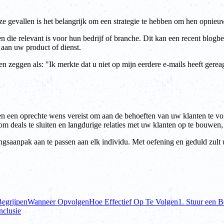
deze gevallen is het belangrijk om een strategie te hebben om hen opni
die relevant is voor hun bedrijf of branche. Dit kan een recent blogber
g aan uw product of dienst.
zeggen als: "Ik merkte dat u niet op mijn eerdere e-mails heeft gereage
en een oprechte wens vereist om aan de behoeften van uw klanten te vo
om deals te sluiten en langdurige relaties met uw klanten op te bouwen,
gingsaanpak aan te passen aan elk individu. Met oefening en geduld zul
egrijpen
Wanneer Opvolgen
Hoe Effectief Op Te Volgen
1. Stuur een 
clusie