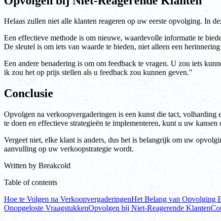
Opvolgen bij Niet-Reagerende Klanten
Helaas zullen niet alle klanten reageren op uw eerste opvolging. In 
Een effectieve methode is om nieuwe, waardevolle informatie te bieden 
De sleutel is om iets van waarde te bieden, niet alleen een herinnerin
Een andere benadering is om om feedback te vragen. U zou iets kunnen 
ik zou het op prijs stellen als u feedback zou kunnen geven."
Conclusie
Opvolgen na verkoopvergaderingen is een kunst die tact, volharding 
te doen en effectieve strategieën te implementeren, kunt u uw kansen 
Vergeet niet, elke klant is anders, dus het is belangrijk om uw opvol
aanvulling op uw verkoopstrategie wordt.
Written by
Breakcold
Table of contents
Hoe te Volgen na Verkoopvergaderingen
Het Belang van Opvolging B
Onopgeloste Vraagstukken
Opvolgen bij Niet-Reagerende Klanten
Con