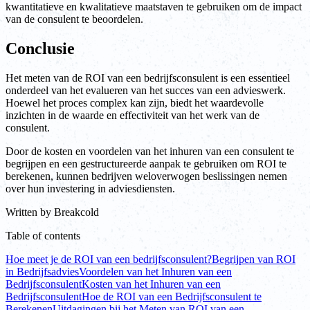
kwantitatieve en kwalitatieve maatstaven te gebruiken om de impact
van de consulent te beoordelen.
Conclusie
Het meten van de ROI van een bedrijfsconsulent is een essentieel
onderdeel van het evalueren van het succes van een advieswerk.
Hoewel het proces complex kan zijn, biedt het waardevolle
inzichten in de waarde en effectiviteit van het werk van de
consulent.
Door de kosten en voordelen van het inhuren van een consulent te
begrijpen en een gestructureerde aanpak te gebruiken om ROI te
berekenen, kunnen bedrijven weloverwogen beslissingen nemen
over hun investering in adviesdiensten.
Written by
Breakcold
Table of contents
Hoe meet je de ROI van een bedrijfsconsulent?
Begrijpen van ROI
in Bedrijfsadvies
Voordelen van het Inhuren van een
Bedrijfsconsulent
Kosten van het Inhuren van een
Bedrijfsconsulent
Hoe de ROI van een Bedrijfsconsulent te
Berekenen
Uitdagingen bij het Meten van ROI van een