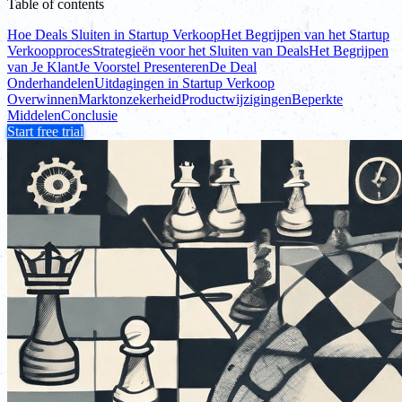
Table of contents
Hoe Deals Sluiten in Startup Verkoop
Het Begrijpen van het Startup
Verkoopproces
Strategieën voor het Sluiten van Deals
Het Begrijpen
van Je Klant
Je Voorstel Presenteren
De Deal
Onderhandelen
Uitdagingen in Startup Verkoop
Overwinnen
Marktonzekerheid
Productwijzigingen
Beperkte
Middelen
Conclusie
Start free trial