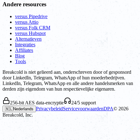
Andere resources
versus Pipedrive
versus Attio
versus Folk CRM
versus Hubspot
Alternatieven
Integraties
Affiliates
Blog
Tools
Breakcold is niet gelieerd aan, onderschreven door of gesponsord
door LinkedIn, Telegram, WhatsApp of hun moederbedrijven.
LinkedIn, Telegram, WhatsApp en alle andere handelsmerken van
derden zijn eigendom van hun respectievelijke eigenaren.
256-bit AES data-encryptie
24/5 support
Privacybeleid
Servicevoorwaarden
DPA
©
2026
🇳🇱
Nederlands
Breakcold, Inc.