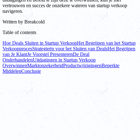
vertrouwen en succes de onzekere wateren van startup verkoop
navigeren.
Written by
Breakcold
Table of contents
Hoe Deals Sluiten in Startup Verkoop
Het Begrijpen van het Startup
Verkoopproces
Strategieën voor het Sluiten van Deals
Het Begrijpen
van Je Klant
Je Voorstel Presenteren
De Deal
Onderhandelen
Uitdagingen in Startup Verkoop
Overwinnen
Marktonzekerheid
Productwijzigingen
Beperkte
Middelen
Conclusie