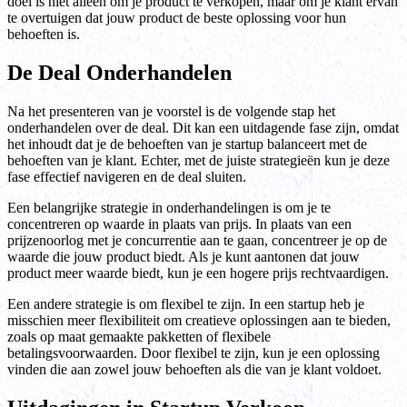
doel is niet alleen om je product te verkopen, maar om je klant ervan
te overtuigen dat jouw product de beste oplossing voor hun
behoeften is.
De Deal Onderhandelen
Na het presenteren van je voorstel is de volgende stap het
onderhandelen over de deal. Dit kan een uitdagende fase zijn, omdat
het inhoudt dat je de behoeften van je startup balanceert met de
behoeften van je klant. Echter, met de juiste strategieën kun je deze
fase effectief navigeren en de deal sluiten.
Een belangrijke strategie in onderhandelingen is om je te
concentreren op waarde in plaats van prijs. In plaats van een
prijzenoorlog met je concurrentie aan te gaan, concentreer je op de
waarde die jouw product biedt. Als je kunt aantonen dat jouw
product meer waarde biedt, kun je een hogere prijs rechtvaardigen.
Een andere strategie is om flexibel te zijn. In een startup heb je
misschien meer flexibiliteit om creatieve oplossingen aan te bieden,
zoals op maat gemaakte pakketten of flexibele
betalingsvoorwaarden. Door flexibel te zijn, kun je een oplossing
vinden die aan zowel jouw behoeften als die van je klant voldoet.