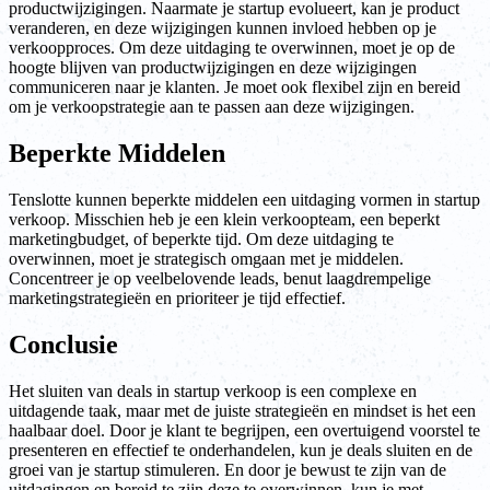
productwijzigingen. Naarmate je startup evolueert, kan je product
veranderen, en deze wijzigingen kunnen invloed hebben op je
verkoopproces. Om deze uitdaging te overwinnen, moet je op de
hoogte blijven van productwijzigingen en deze wijzigingen
communiceren naar je klanten. Je moet ook flexibel zijn en bereid
om je verkoopstrategie aan te passen aan deze wijzigingen.
Beperkte Middelen
Tenslotte kunnen beperkte middelen een uitdaging vormen in startup
verkoop. Misschien heb je een klein verkoopteam, een beperkt
marketingbudget, of beperkte tijd. Om deze uitdaging te
overwinnen, moet je strategisch omgaan met je middelen.
Concentreer je op veelbelovende leads, benut laagdrempelige
marketingstrategieën en prioriteer je tijd effectief.
Conclusie
Het sluiten van deals in startup verkoop is een complexe en
uitdagende taak, maar met de juiste strategieën en mindset is het een
haalbaar doel. Door je klant te begrijpen, een overtuigend voorstel te
presenteren en effectief te onderhandelen, kun je deals sluiten en de
groei van je startup stimuleren. En door je bewust te zijn van de
uitdagingen en bereid te zijn deze te overwinnen, kun je met