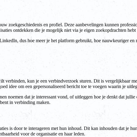
ouw zoekgeschiedenis en profiel. Deze aanbevelingen kunnen profession
saties ontdekken die je mogelijk niet via je eigen zoekopdrachten heb
 LinkedIn, dus hoe meer je het platform gebruikt, hoe nauwkeuriger en 
wilt verbinden, kun je een verbindverzoek sturen. Dit is vergelijkbaar 
oed idee om een gepersonaliseerd bericht toe te voegen waarin je uitle
nen noemen dat je interessant vond, of uitleggen hoe je denkt dat jullie e
 bent in verbinding maken.
s is door te interageren met hun inhoud. Dit kan inhouden dat je hun be
htbaarheid voor de organisatie en haar leden.