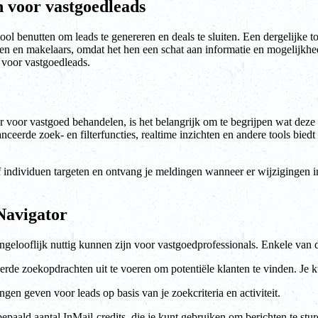
n voor vastgoedleads
tool benutten om leads te genereren en deals te sluiten. Een dergelijke 
n en makelaars, omdat het hen een schat aan informatie en mogelijkhed
 voor vastgoedleads.
 voor vastgoed behandelen, is het belangrijk om te begrijpen wat deze 
erde zoek- en filterfuncties, realtime inzichten en andere tools biedt
individuen targeten en ontvang je meldingen wanneer er wijzigingen in hu
 Navigator
gelooflijk nuttig kunnen zijn voor vastgoedprofessionals. Enkele van de
erde zoekopdrachten uit te voeren om potentiële klanten te vinden. Je ku
en geven voor leads op basis van je zoekcriteria en activiteit.
paald aantal InMail-credits, die je kunt gebruiken om berichten te sture