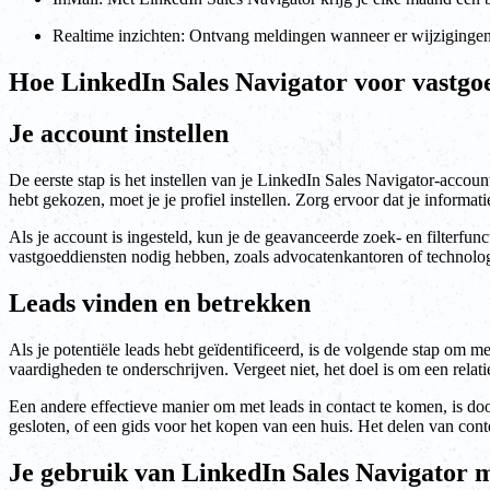
Realtime inzichten: Ontvang meldingen wanneer er wijzigingen i
Hoe LinkedIn Sales Navigator voor vastgo
Je account instellen
De eerste stap is het instellen van je LinkedIn Sales Navigator-accoun
hebt gekozen, moet je je profiel instellen. Zorg ervoor dat je informat
Als je account is ingesteld, kun je de geavanceerde zoek- en filterfu
vastgoeddiensten nodig hebben, zoals advocatenkantoren of technologi
Leads vinden en betrekken
Als je potentiële leads hebt geïdentificeerd, is de volgende stap om 
vaardigheden te onderschrijven. Vergeet niet, het doel is om een re
Een andere effectieve manier om met leads in contact te komen, is doo
gesloten, of een gids voor het kopen van een huis. Het delen van conte
Je gebruik van LinkedIn Sales Navigator 