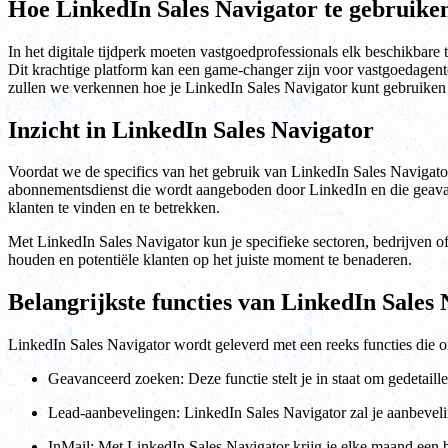
Hoe LinkedIn Sales Navigator te gebruike
In het digitale tijdperk moeten vastgoedprofessionals elk beschikbare 
Dit krachtige platform kan een game-changer zijn voor vastgoedagente
zullen we verkennen hoe je LinkedIn Sales Navigator kunt gebruiken
Inzicht in LinkedIn Sales Navigator
Voordat we de specifics van het gebruik van LinkedIn Sales Navigator
abonnementsdienst die wordt aangeboden door LinkedIn en die geavance
klanten te vinden en te betrekken.
Met LinkedIn Sales Navigator kun je specifieke sectoren, bedrijven of 
houden en potentiële klanten op het juiste moment te benaderen.
Belangrijkste functies van LinkedIn Sales
LinkedIn Sales Navigator wordt geleverd met een reeks functies die on
Geavanceerd zoeken: Deze functie stelt je in staat om gedetaille
Lead-aanbevelingen: LinkedIn Sales Navigator zal je aanbeveling
InMail: Met LinkedIn Sales Navigator krijg je elke maand een be