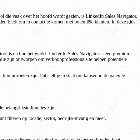
tool die vaak over het hoofd wordt gezien, is LinkedIn Sales Navigator.
en biedt om in contact te komen met potentiële klanten. In deze gids
tool is en hoe het werkt. LinkedIn Sales Navigator is een premium
 die zijn ontworpen om verkoopprofessionals te helpen potentiële
n profielen zijn. Dit stelt je in staat om kansen in de gaten te
 belangrijkste functies zijn:
nt filteren op locatie, sector, bedrijfsomvang en meer.
n naar iedereen op LinkedIn, zelfs als je niet verbonden bent.