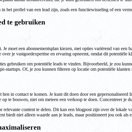
n het profiel van een lead zijn, zoals een functiewisseling of een verm
ed te gebruiken
t. Je moet een abonnementsplan kiezen, met opties variërend van een bas
ie over je vastgoedexpertise en ervaring opneemt, omdat dit potentiële k
ncties gebruiken om potentiële leads te vinden. Bijvoorbeeld, je zou ku
e-startups. Of, je zou kunnen filteren op locatie om potentiële klante
met hen in contact te komen. Je kunt dit doen door een gepersonaliseerd
latie op te bouwen, niet om meteen een verkoop te doen. Concentreer j
r relevante content te delen. Dit kan een blogpost zijn over de lokale v
nt biedt niet alleen waarde aan je leads, maar positioneert jou ook als
maximaliseren