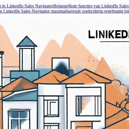
t in LinkedIn Sales Navigator
Belangrijkste functies van LinkedIn Sale
an LinkedIn Sales Navigator maximaliseren
Je zoekcriteria regelmatig b