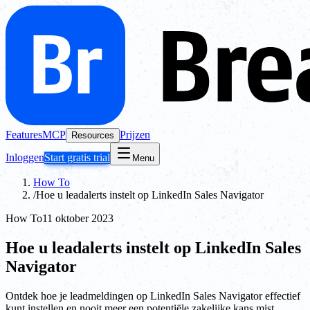
Features
MCP
Prijzen
Resources
Inloggen
Start gratis trial
Menu
How To
/
Hoe u leadalerts instelt op LinkedIn Sales Navigator
How To
11 oktober 2023
Hoe u leadalerts instelt op LinkedIn Sales
Navigator
Ontdek hoe je leadmeldingen op LinkedIn Sales Navigator effectief
kunt instellen en nooit meer een potentiële zakelijke kans mist.