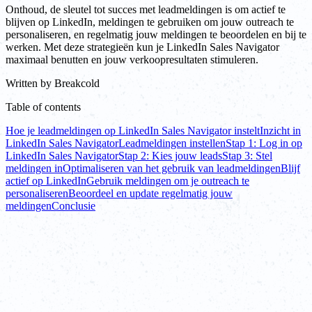
Onthoud, de sleutel tot succes met leadmeldingen is om actief te
blijven op LinkedIn, meldingen te gebruiken om jouw outreach te
personaliseren, en regelmatig jouw meldingen te beoordelen en bij te
werken. Met deze strategieën kun je LinkedIn Sales Navigator
maximaal benutten en jouw verkoopresultaten stimuleren.
Written by
Breakcold
Table of contents
Hoe je leadmeldingen op LinkedIn Sales Navigator instelt
Inzicht in
LinkedIn Sales Navigator
Leadmeldingen instellen
Stap 1: Log in op
LinkedIn Sales Navigator
Stap 2: Kies jouw leads
Stap 3: Stel
meldingen in
Optimaliseren van het gebruik van leadmeldingen
Blijf
actief op LinkedIn
Gebruik meldingen om je outreach te
personaliseren
Beoordeel en update regelmatig jouw
meldingen
Conclusie