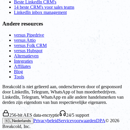
Beste LinkedIn CRM's
14 beste CRM's voor sales teams
LinkedIn inbox management
Andere resources
versus Pipedrive
versus Attio
versus Folk CRM
versus Hubspot
Alternatieven
Integraties
Affiliates
Blog
Tools
Breakcold is niet gelieerd aan, onderschreven door of gesponsord
door LinkedIn, Telegram, WhatsApp of hun moederbedrijven.
LinkedIn, Telegram, WhatsApp en alle andere handelsmerken van
derden zijn eigendom van hun respectievelijke eigenaren.
256-bit AES data-encryptie
24/5 support
Privacybeleid
Servicevoorwaarden
DPA
©
2026
🇳🇱
Nederlands
Breakcold, Inc.