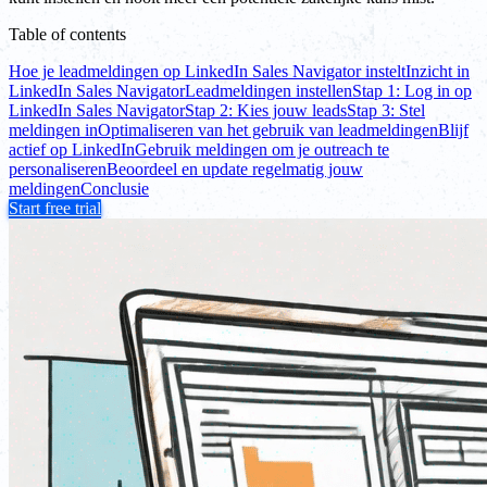
Table of contents
Hoe je leadmeldingen op LinkedIn Sales Navigator instelt
Inzicht in
LinkedIn Sales Navigator
Leadmeldingen instellen
Stap 1: Log in op
LinkedIn Sales Navigator
Stap 2: Kies jouw leads
Stap 3: Stel
meldingen in
Optimaliseren van het gebruik van leadmeldingen
Blijf
actief op LinkedIn
Gebruik meldingen om je outreach te
personaliseren
Beoordeel en update regelmatig jouw
meldingen
Conclusie
Start free trial