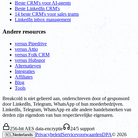
Beste CRM's voor AI-agents
Beste LinkedIn CRM's
14 beste CRM's voor sales teams
LinkedIn inbox management
Andere resources
versus Pipedrive
versus Attio
versus Folk CRM
versus Hubspot
Alternatieven
Integraties
Affiliates
Blog
Tools
Breakcold is niet gelieerd aan, onderschreven door of gesponsord
door LinkedIn, Telegram, WhatsApp of hun moederbedrijven.
LinkedIn, Telegram, WhatsApp en alle andere handelsmerken van
derden zijn eigendom van hun respectievelijke eigenaren.
256-bit AES data-encryptie
24/5 support
Privacybeleid
Servicevoorwaarden
DPA
©
2026
🇳🇱
Nederlands