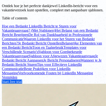
Ontdek hoe je het perfecte dankjewel LinkedIn-bericht voor een
vakantieverzoek kunt opstellen, compleet met aanpasbare sjablonen.
Table of contents
Hoe een Bedankt LinkedIn Bericht te Sturen voor
Vakantieaanvraag? (Met Sjablonen)
Het Belang van een Bedankt
Bericht Begrijpen
De Rol van Dankbaarheid in Professionele
Communicatie
Waarom LinkedIn voor het Sturen van Bedankt
Berichten?
Je Bedankt Bericht Opstellen
Belangrijke Elementen van
een Bedankt Bericht
Toon en Taalgebruik
Templates voor
Verschillende Scenario's
Sjabloon voor Goedgekeurde
Vakantieaanvraag
Sjabloon voor Afgewezen Vakantieaanvraag
Je
Bedankt Bericht Aanpassen
Je Bericht Personaliseren
Wanneer je Je
Bedankt Bericht Sturen
Tips voor Effectieve LinkedIn
Communicatie
Beste Praktijken voor LinkedIn
Messaging
Veelvoorkomende Fouten bij LinkedIn Messaging
Vermijden
Start free trial