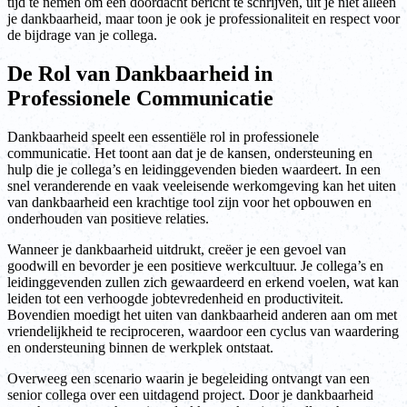
tijd te nemen om een doordacht bericht te schrijven, uit je niet alleen
je dankbaarheid, maar toon je ook je professionaliteit en respect voor
de bijdrage van je collega.
De Rol van Dankbaarheid in
Professionele Communicatie
Dankbaarheid speelt een essentiële rol in professionele
communicatie. Het toont aan dat je de kansen, ondersteuning en
hulp die je collega’s en leidinggevenden bieden waardeert. In een
snel veranderende en vaak veeleisende werkomgeving kan het uiten
van dankbaarheid een krachtige tool zijn voor het opbouwen en
onderhouden van positieve relaties.
Wanneer je dankbaarheid uitdrukt, creëer je een gevoel van
goodwill en bevorder je een positieve werkcultuur. Je collega’s en
leidinggevenden zullen zich gewaardeerd en erkend voelen, wat kan
leiden tot een verhoogde jobtevredenheid en productiviteit.
Bovendien moedigt het uiten van dankbaarheid anderen aan om met
vriendelijkheid te reciproceren, waardoor een cyclus van waardering
en ondersteuning binnen de werkplek ontstaat.
Overweeg een scenario waarin je begeleiding ontvangt van een
senior collega over een uitdagend project. Door je dankbaarheid