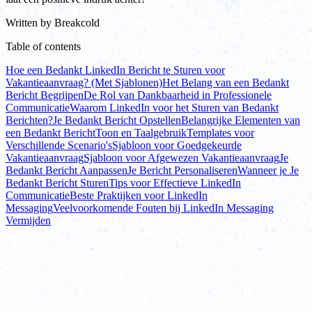
Written by
Breakcold
Table of contents
Hoe een Bedankt LinkedIn Bericht te Sturen voor
Vakantieaanvraag? (Met Sjablonen)
Het Belang van een Bedankt
Bericht Begrijpen
De Rol van Dankbaarheid in Professionele
Communicatie
Waarom LinkedIn voor het Sturen van Bedankt
Berichten?
Je Bedankt Bericht Opstellen
Belangrijke Elementen van
een Bedankt Bericht
Toon en Taalgebruik
Templates voor
Verschillende Scenario's
Sjabloon voor Goedgekeurde
Vakantieaanvraag
Sjabloon voor Afgewezen Vakantieaanvraag
Je
Bedankt Bericht Aanpassen
Je Bericht Personaliseren
Wanneer je Je
Bedankt Bericht Sturen
Tips voor Effectieve LinkedIn
Communicatie
Beste Praktijken voor LinkedIn
Messaging
Veelvoorkomende Fouten bij LinkedIn Messaging
Vermijden