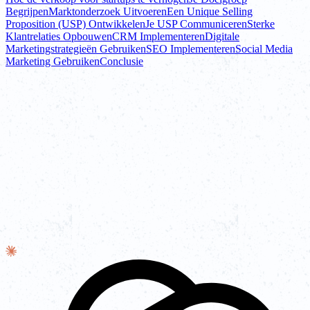
Begrijpen
Marktonderzoek Uitvoeren
Een Unique Selling
Proposition (USP) Ontwikkelen
Je USP Communiceren
Sterke
Klantrelaties Opbouwen
CRM Implementeren
Digitale
Marketingstrategieën Gebruiken
SEO Implementeren
Social Media
Marketing Gebruiken
Conclusie