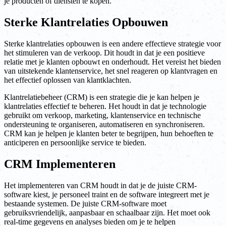
je producten of diensten te kopen.
Sterke Klantrelaties Opbouwen
Sterke klantrelaties opbouwen is een andere effectieve strategie voor
het stimuleren van de verkoop. Dit houdt in dat je een positieve
relatie met je klanten opbouwt en onderhoudt. Het vereist het bieden
van uitstekende klantenservice, het snel reageren op klantvragen en
het effectief oplossen van klantklachten.
Klantrelatiebeheer (CRM) is een strategie die je kan helpen je
klantrelaties effectief te beheren. Het houdt in dat je technologie
gebruikt om verkoop, marketing, klantenservice en technische
ondersteuning te organiseren, automatiseren en synchroniseren.
CRM kan je helpen je klanten beter te begrijpen, hun behoeften te
anticiperen en persoonlijke service te bieden.
CRM Implementeren
Het implementeren van CRM houdt in dat je de juiste CRM-
software kiest, je personeel traint en de software integreert met je
bestaande systemen. De juiste CRM-software moet
gebruiksvriendelijk, aanpasbaar en schaalbaar zijn. Het moet ook
real-time gegevens en analyses bieden om je te helpen