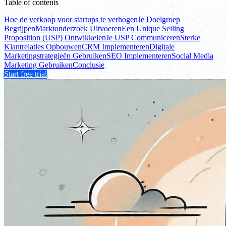
Table of contents
Hoe de verkoop voor startups te verhogen
Je Doelgroep
Begrijpen
Marktonderzoek Uitvoeren
Een Unique Selling
Proposition (USP) Ontwikkelen
Je USP Communiceren
Sterke
Klantrelaties Opbouwen
CRM Implementeren
Digitale
Marketingstrategieën Gebruiken
SEO Implementeren
Social Media
Marketing Gebruiken
Conclusie
Start free trial