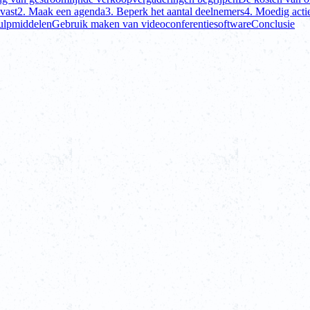
 vast
2. Maak een agenda
3. Beperk het aantal deelnemers
4. Moedig acti
ulpmiddelen
Gebruik maken van videoconferentiesoftware
Conclusie