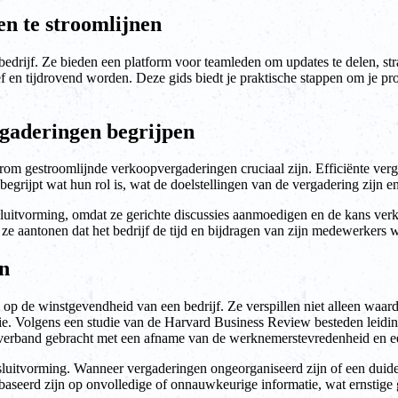
n te stroomlijnen
edrijf. Ze bieden een platform voor teamleden om updates te delen, str
 en tijdrovend worden. Deze gids biedt je praktische stappen om je p
gaderingen begrijpen
arom gestroomlijnde verkoopvergaderingen cruciaal zijn. Efficiënte verg
egrijpt wat hun rol is, wat de doelstellingen van de vergadering zijn e
uitvorming, omdat ze gerichte discussies aanmoedigen en de kans verkl
 ze aantonen dat het bedrijf de tijd en bijdragen van zijn medewerkers 
n
p de winstgevendheid van een bedrijf. Ze verspillen niet alleen waard
atie. Volgens een studie van de Harvard Business Review besteden leid
in verband gebracht met een afname van de werknemerstevredenheid en 
luitvorming. Wanneer vergaderingen ongeorganiseerd zijn of een duideli
e gebaseerd zijn op onvolledige of onnauwkeurige informatie, wat ernstig