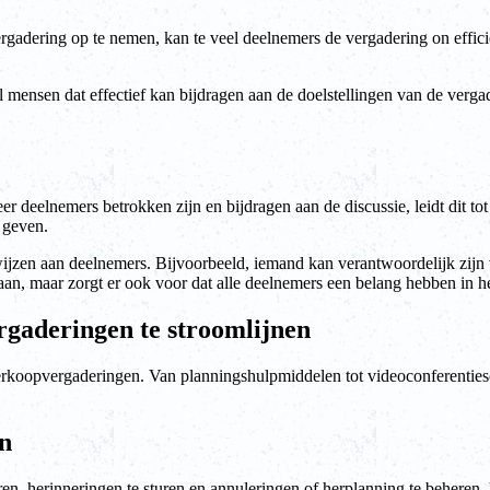
rgadering op te nemen, kan te veel deelnemers de vergadering on effic
tal mensen dat effectief kan bijdragen aan de doelstellingen van de ver
er deelnemers betrokken zijn en bijdragen aan de discussie, leidt dit 
 geven.
wijzen aan deelnemers. Bijvoorbeeld, iemand kan verantwoordelijk zijn
aan, maar zorgt er ook voor dat alle deelnemers een belang hebben in h
gaderingen te stroomlijnen
verkoopvergaderingen. Van planningshulpmiddelen tot videoconferentieso
n
, herinneringen te sturen en annuleringen of herplanning te beheren. 