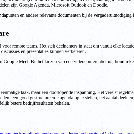
ddelen zijn Google Agenda, Microsoft Outlook en Doodle.
apunten en andere relevante documenten bij de vergaderuitnodiging ku
are
voor remote teams. Het stelt deelnemers in staat om vanuit elke locatie
 discussies en presentaties kunnen verbeteren.
n Google Meet. Bij het kiezen van een videoconferentietool, houd reke
eenmalige taak, maar een doorlopende inspanning. Het vereist regelma
 stellen, een goed gestructureerde agenda op te stellen, het aantal deel
lijk betere bedrijfresultaten behalen.
ng van gestroomlijnde verkoopvergaderingen begrijpen
De kosten van o