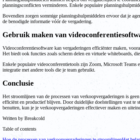
planningsconflicten verminderen. Enkele populaire planningshulpmi
Bovendien zorgen sommige planningshulpmiddelen ervoor dat je agend
de benodigde informatie vóór de vergadering.
Gebruik maken van videoconferentiesoftw
Videoconferentiesoftware kan vergaderingen efficiënter maken, vooral 
Het biedt ook functies zoals scherm delen en virtuele whiteboards, die
Enkele populaire videoconferentietools zijn Zoom, Microsoft Teams e
integratie met andere tools die je team gebruikt.
Conclusie
Het stroomlijnen van de processen van verkoopvergaderingen is geen 
efficiënt en productief blijven. Door duidelijke doelstellingen vast te
benutten, kun je je verkoopvergaderingen effectiever maken en uiteinde
Written by
Breakcold
Table of contents
Hoe de processen van verkoopvergaderingen te stroomlijnen
Het bela