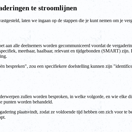
deringen te stroomlijnen
tgesteld, laten we ingaan op de stappen die je kunt nemen om je verga
oet aan alle deelnemers worden gecommuniceerd voordat de vergadering
ecifiek, meetbaar, haalbaar, relevant en tijdgebonden (SMART) zijn. D
ing.
ieën bespreken", zou een specifiekere doelstelling kunnen zijn "identif
derwerpen zullen worden besproken, in welke volgorde, en wie elke di
jke punten worden behandeld.
adering plaatsvindt, zodat ze voldoende tijd hebben om zich voor te b
pt.