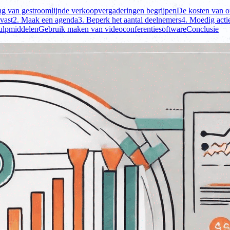
ng van gestroomlijnde verkoopvergaderingen begrijpen
De kosten van o
 vast
2. Maak een agenda
3. Beperk het aantal deelnemers
4. Moedig acti
ulpmiddelen
Gebruik maken van videoconferentiesoftware
Conclusie