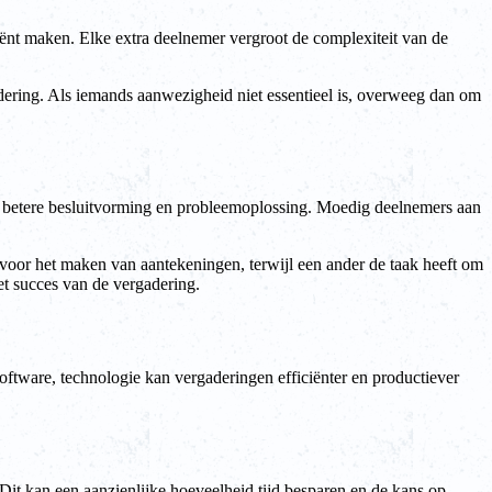
iënt maken. Elke extra deelnemer vergroot de complexiteit van de
gadering. Als iemands aanwezigheid niet essentieel is, overweeg dan om
tot betere besluitvorming en probleemoplossing. Moedig deelnemers aan
 voor het maken van aantekeningen, terwijl een ander de taak heeft om
et succes van de vergadering.
ftware, technologie kan vergaderingen efficiënter en productiever
Dit kan een aanzienlijke hoeveelheid tijd besparen en de kans op