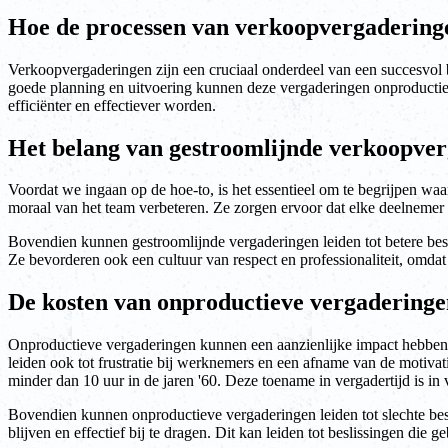
Hoe de processen van verkoopvergaderinge
Verkoopvergaderingen zijn een cruciaal onderdeel van een succesvol b
goede planning en uitvoering kunnen deze vergaderingen onproductief
efficiënter en effectiever worden.
Het belang van gestroomlijnde verkoopver
Voordat we ingaan op de hoe-to, is het essentieel om te begrijpen wa
moraal van het team verbeteren. Ze zorgen ervoor dat elke deelnemer b
Bovendien kunnen gestroomlijnde vergaderingen leiden tot betere besl
Ze bevorderen ook een cultuur van respect en professionaliteit, omdat
De kosten van onproductieve vergaderinge
Onproductieve vergaderingen kunnen een aanzienlijke impact hebben o
leiden ook tot frustratie bij werknemers en een afname van de motiv
minder dan 10 uur in de jaren '60. Deze toename in vergadertijd is 
Bovendien kunnen onproductieve vergaderingen leiden tot slechte bes
blijven en effectief bij te dragen. Dit kan leiden tot beslissingen di