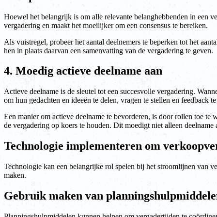
Hoewel het belangrijk is om alle relevante belanghebbenden in een ve
vergadering en maakt het moeilijker om een consensus te bereiken.
Als vuistregel, probeer het aantal deelnemers te beperken tot het aan
hen in plaats daarvan een samenvatting van de vergadering te geven.
4. Moedig actieve deelname aan
Actieve deelname is de sleutel tot een succesvolle vergadering. Wanne
om hun gedachten en ideeën te delen, vragen te stellen en feedback te
Een manier om actieve deelname te bevorderen, is door rollen toe te 
de vergadering op koers te houden. Dit moedigt niet alleen deelname 
Technologie implementeren om verkoopver
Technologie kan een belangrijke rol spelen bij het stroomlijnen van 
maken.
Gebruik maken van planningshulpmiddele
Planningshulpmiddelen kunnen helpen om vergadertijden te coördineren