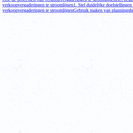
verkoopvergaderingen te stroomlijnen
1. Stel duidelijke doelstellingen
verkoopvergaderingen te stroomlijnen
Gebruik maken van planningsh