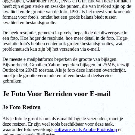
opgeslagen, waaronder JPEG, PNG en GIF. Elk van deze formaten
heeft zijn eigen sterke en zwakke punten, die van invloed zijn op de
kwaliteit en de grootte van de foto. JPEG is het meest voorkomende
formaat voor foto's, omdat het een goede balans biedt tussen
kwaliteit en bestandsgrootte.
De beeldresolutie, gemeten in pixels, bepaalt de detailweergave in
een foto. Hoe hoger de resolutie, hoe meer detail in de foto. Hoge-
resolutie foto's hebben echter ook grotere bestandsgroottes, wat
problematisch kan zijn bij het verzenden via e-mail.
De meeste e-mailplatforms beperken de grootte van bijlagen.
Bijvoorbeeld, Gmail en Yahoo beperken bijlagen tot 25MB, terwijl
Outlook tot 20MB toestaat. Als je foto deze limieten overschrijdt,
moet je de grootte verminderen of een bestand deelservice
gebruiken.
Je Foto Voor Bereiden voor E-mail
Je Foto Resizen
Als je foto te groot is om als e-mailbijlage te verzenden, moet je
deze resizen. Er zijn veel tools beschikbaar voor deze taak,
waaronder fotobewerkings
software zoals Adobe Photoshop
en
online tools zoals PicResize.