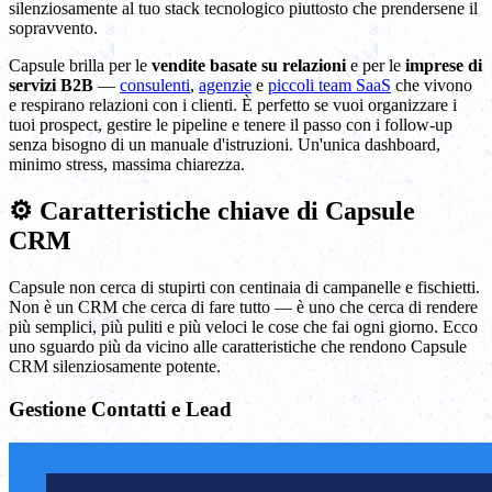
silenziosamente al tuo stack tecnologico piuttosto che prendersene il
sopravvento.
Capsule brilla per le
vendite basate su relazioni
e per le
imprese di
servizi B2B
—
consulenti
,
agenzie
e
piccoli team SaaS
che vivono
e respirano relazioni con i clienti. È perfetto se vuoi organizzare i
tuoi prospect, gestire le pipeline e tenere il passo con i follow-up
senza bisogno di un manuale d'istruzioni. Un'unica dashboard,
minimo stress, massima chiarezza.
⚙️ Caratteristiche chiave di Capsule
CRM
Capsule non cerca di stupirti con centinaia di campanelle e fischietti.
Non è un CRM che cerca di fare tutto — è uno che cerca di rendere
più semplici, più puliti e più veloci le cose che fai ogni giorno. Ecco
uno sguardo più da vicino alle caratteristiche che rendono Capsule
CRM silenziosamente potente.
Gestione Contatti e Lead