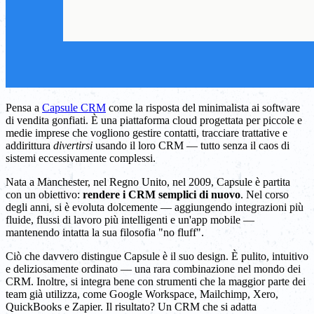
Pensa a
Capsule CRM
come la risposta del minimalista ai software
di vendita gonfiati. È una piattaforma cloud progettata per piccole e
medie imprese che vogliono gestire contatti, tracciare trattative e
addirittura
divertirsi
usando il loro CRM — tutto senza il caos di
sistemi eccessivamente complessi.
Nata a Manchester, nel Regno Unito, nel 2009, Capsule è partita
con un obiettivo:
rendere i CRM semplici di nuovo
. Nel corso
degli anni, si è evoluta dolcemente — aggiungendo integrazioni più
fluide, flussi di lavoro più intelligenti e un'app mobile —
mantenendo intatta la sua filosofia "no fluff".
Ciò che davvero distingue Capsule è il suo design. È pulito, intuitivo
e deliziosamente ordinato — una rara combinazione nel mondo dei
CRM. Inoltre, si integra bene con strumenti che la maggior parte dei
team già utilizza, come Google Workspace, Mailchimp, Xero,
QuickBooks e Zapier. Il risultato? Un CRM che si adatta