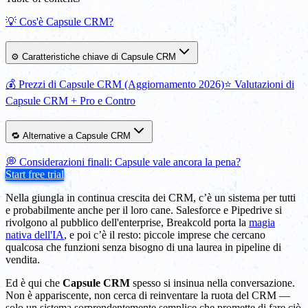
💡 Cos'è Capsule CRM?
⚙️ Caratteristiche chiave di Capsule CRM
💰 Prezzi di Capsule CRM (Aggiornamento 2026)
⭐️ Valutazioni di
Capsule CRM + Pro e Contro
🔁 Alternative a Capsule CRM
💭 Considerazioni finali: Capsule vale ancora la pena?
Start free trial
Nella giungla in continua crescita dei CRM, c’è un sistema per tutti
e probabilmente anche per il loro cane. Salesforce e Pipedrive si
rivolgono al pubblico dell'enterprise, Breakcold porta la
magia
nativa dell'IA
, e poi c’è il resto: piccole imprese che cercano
qualcosa che funzioni senza bisogno di una laurea in pipeline di
vendita.
Ed è qui che
Capsule CRM
spesso si insinua nella conversazione.
Non è appariscente, non cerca di reinventare la ruota del CRM —
solo un sistema sorprendentemente semplice che promette di fare ciò