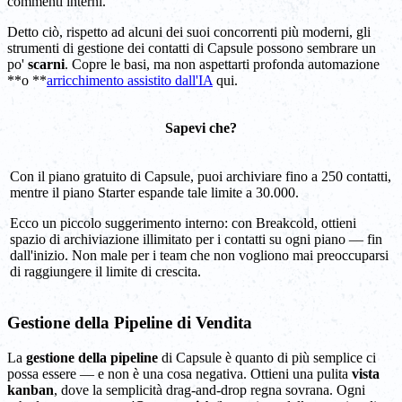
commenti interni.
Detto ciò, rispetto ad alcuni dei suoi concorrenti più moderni, gli
strumenti di gestione dei contatti di Capsule possono sembrare un
po'
scarni
. Copre le basi, ma non aspettarti profonda automazione
**o **
arricchimento assistito dall'IA
qui.
Sapevi che?
Con il piano gratuito di Capsule, puoi archiviare fino a 250 contatti,
mentre il piano Starter espande tale limite a 30.000.
Ecco un piccolo suggerimento interno: con Breakcold, ottieni
spazio di archiviazione illimitato per i contatti su ogni piano — fin
dall'inizio. Non male per i team che non vogliono mai preoccuparsi
di raggiungere il limite di crescita.
Gestione della Pipeline di Vendita
La
gestione della pipeline
di Capsule è quanto di più semplice ci
possa essere — e non è una cosa negativa. Ottieni una pulita
vista
kanban
, dove la semplicità drag-and-drop regna sovrana. Ogni