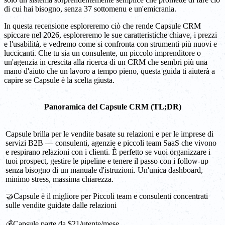
di cui hai bisogno, senza 37 sottomenu e un'emicrania.
In questa recensione esploreremo ciò che rende Capsule CRM
spiccare nel 2026, esploreremo le sue caratteristiche chiave, i prezzi
e l'usabilità, e vedremo come si confronta con strumenti più nuovi e
luccicanti. Che tu sia un consulente, un piccolo imprenditore o
un'agenzia in crescita alla ricerca di un CRM che sembri più una
mano d'aiuto che un lavoro a tempo pieno, questa guida ti aiuterà a
capire se Capsule è la scelta giusta.
Panoramica del Capsule CRM (TL;DR)
Capsule brilla per le vendite basate su relazioni e per le imprese di
servizi B2B — consulenti, agenzie e piccoli team SaaS che vivono
e respirano relazioni con i clienti. È perfetto se vuoi organizzare i
tuoi prospect, gestire le pipeline e tenere il passo con i follow-up
senza bisogno di un manuale d'istruzioni. Un'unica dashboard,
minimo stress, massima chiarezza.
🤝Capsule è il migliore per Piccoli team e consulenti concentrati
sulle vendite guidate dalle relazioni
💰Capsule parte da $21/utente/mese