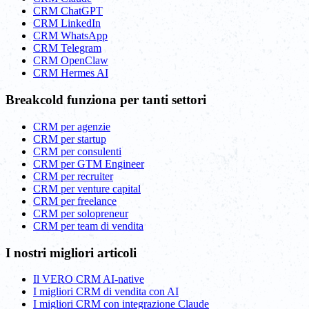
CRM ChatGPT
CRM LinkedIn
CRM WhatsApp
CRM Telegram
CRM OpenClaw
CRM Hermes AI
Breakcold funziona per tanti settori
CRM per agenzie
CRM per startup
CRM per consulenti
CRM per GTM Engineer
CRM per recruiter
CRM per venture capital
CRM per freelance
CRM per solopreneur
CRM per team di vendita
I nostri migliori articoli
Il VERO CRM AI-native
I migliori CRM di vendita con AI
I migliori CRM con integrazione Claude