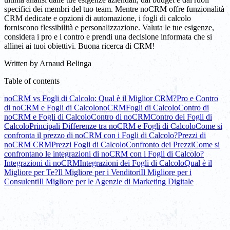
specifici dei membri del tuo team. Mentre noCRM offre funzionalità
CRM dedicate e opzioni di automazione, i fogli di calcolo
forniscono flessibilità e personalizzazione. Valuta le tue esigenze,
considera i pro e i contro e prendi una decisione informata che si
allinei ai tuoi obiettivi. Buona ricerca di CRM!
Written by
Arnaud Belinga
Table of contents
noCRM vs Fogli di Calcolo: Qual è il Miglior CRM?
Pro e Contro
di noCRM e Fogli di Calcolo
noCRM
Fogli di Calcolo
Contro di
noCRM e Fogli di Calcolo
Contro di noCRM
Contro dei Fogli di
Calcolo
Principali Differenze tra noCRM e Fogli di Calcolo
Come si
confronta il prezzo di noCRM con i Fogli di Calcolo?
Prezzi di
noCRM CRM
Prezzi Fogli di Calcolo
Confronto dei Prezzi
Come si
confrontano le integrazioni di noCRM con i Fogli di Calcolo?
Integrazioni di noCRM
Integrazioni dei Fogli di Calcolo
Qual è il
Migliore per Te?
Il Migliore per i Venditori
Il Migliore per i
Consulenti
Il Migliore per le Agenzie di Marketing Digitale