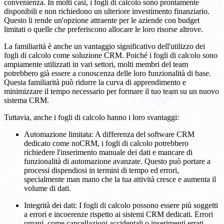
convenienza. In molti casi, i fogli di calcolo sono prontamente
disponibili e non richiedono un ulteriore investimento finanziario.
Questo li rende un'opzione attraente per le aziende con budget
limitati o quelle che preferiscono allocare le loro risorse altrove.
La familiarità è anche un vantaggio significativo dell'utilizzo dei
fogli di calcolo come soluzione CRM. Poiché i fogli di calcolo sono
ampiamente utilizzati in vari settori, molti membri del team
potrebbero già essere a conoscenza delle loro funzionalità di base.
Questa familiarità può ridurre la curva di apprendimento e
minimizzare il tempo necessario per formare il tuo team su un nuovo
sistema CRM.
Tuttavia, anche i fogli di calcolo hanno i loro svantaggi:
Automazione limitata: A differenza del software CRM
dedicato come noCRM, i fogli di calcolo potrebbero
richiedere l'inserimento manuale dei dati e mancare di
funzionalità di automazione avanzate. Questo può portare a
processi dispendiosi in termini di tempo ed errori,
specialmente man mano che la tua attività cresce e aumenta il
volume di dati.
Integrità dei dati: I fogli di calcolo possono essere più soggetti
a errori e incoerenze rispetto ai sistemi CRM dedicati. Errori
umani, come cancellazioni accidentali o inserimenti errati,