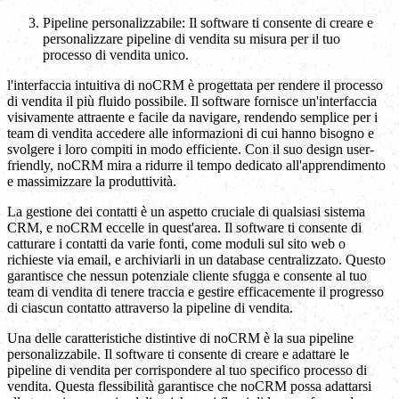
Pipeline personalizzabile: Il software ti consente di creare e
personalizzare pipeline di vendita su misura per il tuo
processo di vendita unico.
l'interfaccia intuitiva di noCRM è progettata per rendere il processo
di vendita il più fluido possibile. Il software fornisce un'interfaccia
visivamente attraente e facile da navigare, rendendo semplice per i
team di vendita accedere alle informazioni di cui hanno bisogno e
svolgere i loro compiti in modo efficiente. Con il suo design user-
friendly, noCRM mira a ridurre il tempo dedicato all'apprendimento
e massimizzare la produttività.
La gestione dei contatti è un aspetto cruciale di qualsiasi sistema
CRM, e noCRM eccelle in quest'area. Il software ti consente di
catturare i contatti da varie fonti, come moduli sul sito web o
richieste via email, e archiviarli in un database centralizzato. Questo
garantisce che nessun potenziale cliente sfugga e consente al tuo
team di vendita di tenere traccia e gestire efficacemente il progresso
di ciascun contatto attraverso la pipeline di vendita.
Una delle caratteristiche distintive di noCRM è la sua pipeline
personalizzabile. Il software ti consente di creare e adattare le
pipeline di vendita per corrispondere al tuo specifico processo di
vendita. Questa flessibilità garantisce che noCRM possa adattarsi