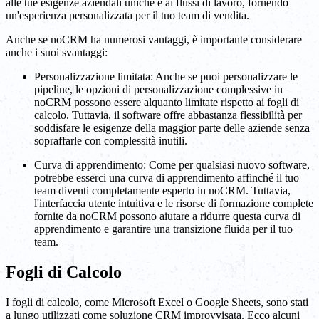
alle tue esigenze aziendali uniche e ai flussi di lavoro, fornendo
un'esperienza personalizzata per il tuo team di vendita.
Anche se noCRM ha numerosi vantaggi, è importante considerare
anche i suoi svantaggi:
Personalizzazione limitata: Anche se puoi personalizzare le
pipeline, le opzioni di personalizzazione complessive in
noCRM possono essere alquanto limitate rispetto ai fogli di
calcolo. Tuttavia, il software offre abbastanza flessibilità per
soddisfare le esigenze della maggior parte delle aziende senza
sopraffarle con complessità inutili.
Curva di apprendimento: Come per qualsiasi nuovo software,
potrebbe esserci una curva di apprendimento affinché il tuo
team diventi completamente esperto in noCRM. Tuttavia,
l'interfaccia utente intuitiva e le risorse di formazione complete
fornite da noCRM possono aiutare a ridurre questa curva di
apprendimento e garantire una transizione fluida per il tuo
team.
Fogli di Calcolo
I fogli di calcolo, come Microsoft Excel o Google Sheets, sono stati
a lungo utilizzati come soluzione CRM improvvisata. Ecco alcuni