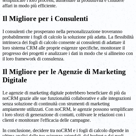
semplificare i loro processi, aumentare la produttività e chiudere
affari in modo più efficiente.
Il Migliore per i Consulenti
I consulenti che prosperano nella personalizzazione troveranno
probabilmente i fogli di calcolo la soluzione più adatta. La flessibilità
intrinseca dei fogli di calcolo consente ai consulenti di adattare il
loro sistema CRM alle proprie esigenze specifiche, monitorare il
progresso dei progetti e analizzare i dati in modo che si allineino con
il loro framework di consulenza.
Il Migliore per le Agenzie di Marketing
Digitale
Le agenzie di marketing digitale potrebbero beneficiare di più da
noCRM grazie alle sue funzionalità collaborative e alle integrazioni
senza soluzione di continuità con strumenti di marketing
ampiamente utilizzati. Con noCRM, le agenzie possono semplificare
i loro sforzi di generazione di contatti, coltivare le relazioni con i
clienti e monitorare l'efficacia delle campagne.
In conclusione, decidere tra noCRM e i fogli di calcolo dipende in
ultima analisi dalle tue esigenze aziendali, dal budget e dai ruoli