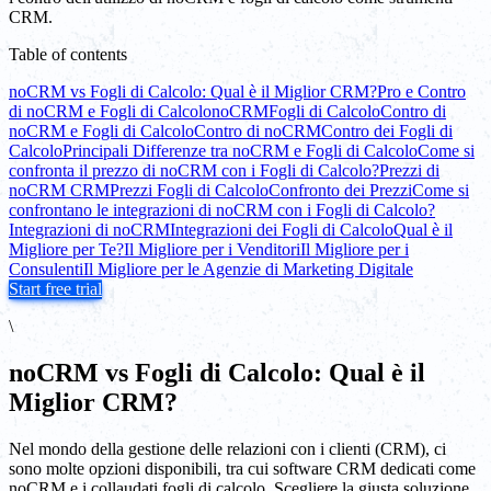
CRM.
Table of contents
noCRM vs Fogli di Calcolo: Qual è il Miglior CRM?
Pro e Contro
di noCRM e Fogli di Calcolo
noCRM
Fogli di Calcolo
Contro di
noCRM e Fogli di Calcolo
Contro di noCRM
Contro dei Fogli di
Calcolo
Principali Differenze tra noCRM e Fogli di Calcolo
Come si
confronta il prezzo di noCRM con i Fogli di Calcolo?
Prezzi di
noCRM CRM
Prezzi Fogli di Calcolo
Confronto dei Prezzi
Come si
confrontano le integrazioni di noCRM con i Fogli di Calcolo?
Integrazioni di noCRM
Integrazioni dei Fogli di Calcolo
Qual è il
Migliore per Te?
Il Migliore per i Venditori
Il Migliore per i
Consulenti
Il Migliore per le Agenzie di Marketing Digitale
Start free trial
\
noCRM vs Fogli di Calcolo: Qual è il
Miglior CRM?
Nel mondo della gestione delle relazioni con i clienti (CRM), ci
sono molte opzioni disponibili, tra cui software CRM dedicati come
noCRM e i collaudati fogli di calcolo. Scegliere la giusta soluzione