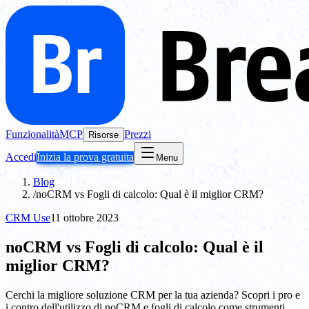
Funzionalità
MCP
Prezzi
Risorse
Accedi
Inizia la prova gratuita
Menu
Blog
/
noCRM vs Fogli di calcolo: Qual è il miglior CRM?
CRM Use
11 ottobre 2023
noCRM vs Fogli di calcolo: Qual è il
miglior CRM?
Cerchi la migliore soluzione CRM per la tua azienda? Scopri i pro e
i contro dell'utilizzo di noCRM e fogli di calcolo come strumenti