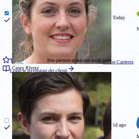
Today
4.7
on
Capterra
Casey Rivera
Leggi le recensioni dei clienti
1d ago
M