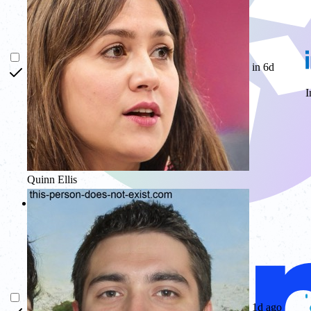
in 6d
I
Quinn Ellis
Glow
1d ago