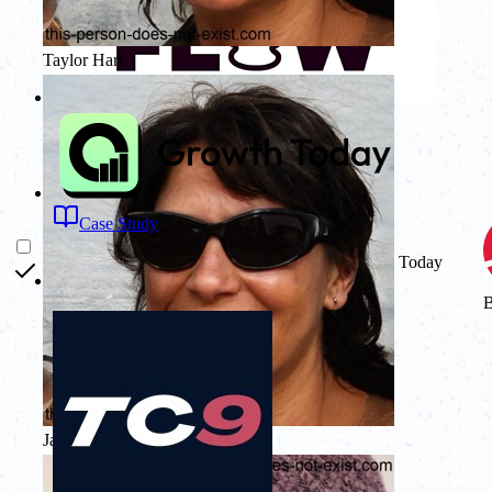
Taylor Hart
Case Study
Today
Stairoids
Jamie Quinn