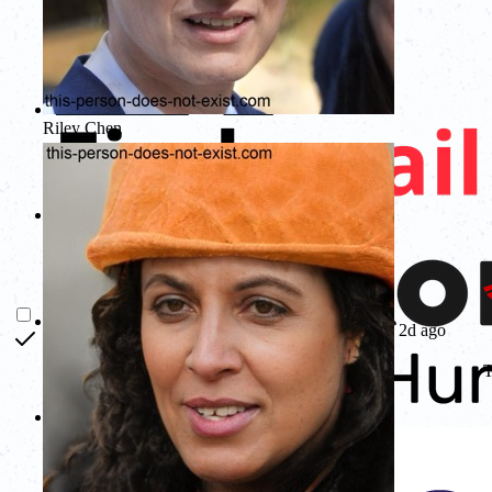
Riley Chen
2d ago
T