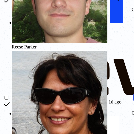
C
Reese Parker
1d ago