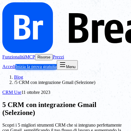
Funzionalità
MCP
Prezzi
Risorse
Accedi
Inizia la prova gratuita
Menu
Blog
/
5 CRM con integrazione Gmail (Selezione)
CRM Use
11 ottobre 2023
5 CRM con integrazione Gmail
(Selezione)
Scopri i 5 migliori strumenti CRM che si integrano perfettamente
con Gmail, semplificando il tuo flusso di lavoro e aumentando la