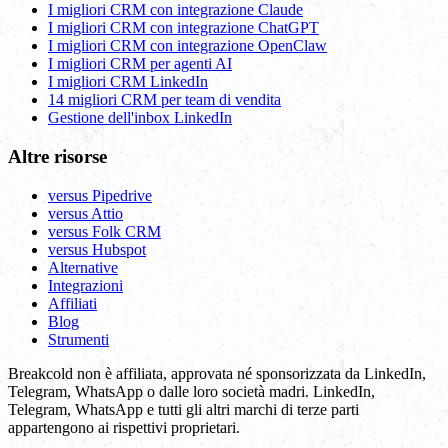
I migliori CRM con integrazione Claude
I migliori CRM con integrazione ChatGPT
I migliori CRM con integrazione OpenClaw
I migliori CRM per agenti AI
I migliori CRM LinkedIn
14 migliori CRM per team di vendita
Gestione dell'inbox LinkedIn
Altre risorse
versus Pipedrive
versus Attio
versus Folk CRM
versus Hubspot
Alternative
Integrazioni
Affiliati
Blog
Strumenti
Breakcold non è affiliata, approvata né sponsorizzata da LinkedIn,
Telegram, WhatsApp o dalle loro società madri. LinkedIn,
Telegram, WhatsApp e tutti gli altri marchi di terze parti
appartengono ai rispettivi proprietari.