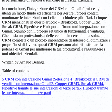
le performance di vendita e stimolare la crescita aziendale.
In conclusione, l'integrazione dei CRM con Gmail fornisce agli
utenti un modo fluido ed efficiente per gestire i propri contatti,
monitorare le interazioni con i clienti e chiudere più affari. I cinque
CRM menzionati in questo articolo - Breakcold, Copper CRM,
Streak CRM, Pipedrive e Hubspot - offrono tutti integrazione con
Gmail, ognuno con il proprio set unico di funzionalità e vantaggi.
Che tu sia un professionista delle vendite in cerca di una soluzione
CRM completa o un piccolo imprenditore desideroso di ottimizzare i
propri flussi di lavoro, questi CRM possono aiutarti a sfruttare la
potenza di Gmail per migliorare la tua produttività e raggiungere i
tuoi obiettivi aziendali.
Written by
Arnaud Belinga
Table of contents
5 CRM con integrazione Gmail (Selezione)
1. Breakcold: il CRM di
vendita con integrazione Gmail
2. Copper CRM
3. Streak CRM
4.
Pipedrive tramite le sue integrazioni di terze parti
5. Hubspot tramite
le sue integrazioni di terze parti