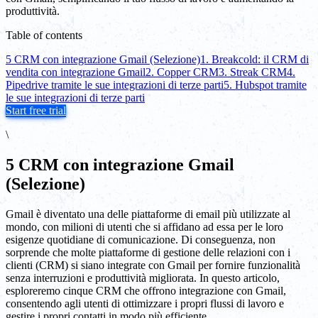
produttività.
Table of contents
5 CRM con integrazione Gmail (Selezione)
1. Breakcold: il CRM di
vendita con integrazione Gmail
2. Copper CRM
3. Streak CRM
4.
Pipedrive tramite le sue integrazioni di terze parti
5. Hubspot tramite
le sue integrazioni di terze parti
Start free trial
\
5 CRM con integrazione Gmail
(Selezione)
Gmail è diventato una delle piattaforme di email più utilizzate al
mondo, con milioni di utenti che si affidano ad essa per le loro
esigenze quotidiane di comunicazione. Di conseguenza, non
sorprende che molte piattaforme di gestione delle relazioni con i
clienti (CRM) si siano integrate con Gmail per fornire funzionalità
senza interruzioni e produttività migliorata. In questo articolo,
esploreremo cinque CRM che offrono integrazione con Gmail,
consentendo agli utenti di ottimizzare i propri flussi di lavoro e
gestire i propri contatti in modo più efficiente.