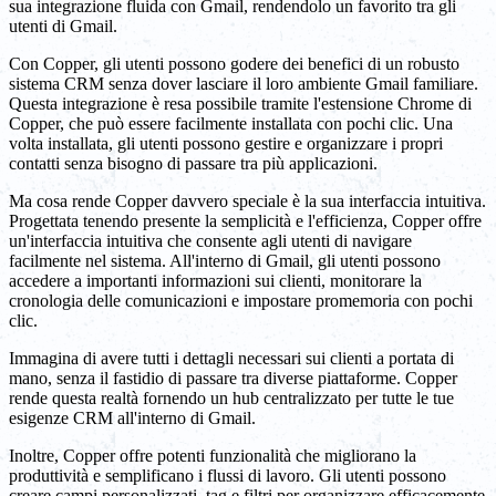
sua integrazione fluida con Gmail, rendendolo un favorito tra gli
utenti di Gmail.
Con Copper, gli utenti possono godere dei benefici di un robusto
sistema CRM senza dover lasciare il loro ambiente Gmail familiare.
Questa integrazione è resa possibile tramite l'estensione Chrome di
Copper, che può essere facilmente installata con pochi clic. Una
volta installata, gli utenti possono gestire e organizzare i propri
contatti senza bisogno di passare tra più applicazioni.
Ma cosa rende Copper davvero speciale è la sua interfaccia intuitiva.
Progettata tenendo presente la semplicità e l'efficienza, Copper offre
un'interfaccia intuitiva che consente agli utenti di navigare
facilmente nel sistema. All'interno di Gmail, gli utenti possono
accedere a importanti informazioni sui clienti, monitorare la
cronologia delle comunicazioni e impostare promemoria con pochi
clic.
Immagina di avere tutti i dettagli necessari sui clienti a portata di
mano, senza il fastidio di passare tra diverse piattaforme. Copper
rende questa realtà fornendo un hub centralizzato per tutte le tue
esigenze CRM all'interno di Gmail.
Inoltre, Copper offre potenti funzionalità che migliorano la
produttività e semplificano i flussi di lavoro. Gli utenti possono
creare campi personalizzati, tag e filtri per organizzare efficacemente