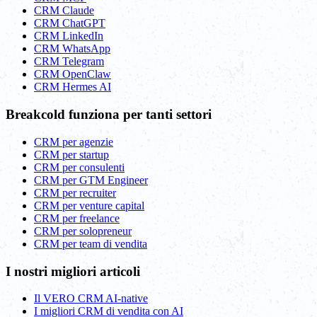
CRM Claude
CRM ChatGPT
CRM LinkedIn
CRM WhatsApp
CRM Telegram
CRM OpenClaw
CRM Hermes AI
Breakcold funziona per tanti settori
CRM per agenzie
CRM per startup
CRM per consulenti
CRM per GTM Engineer
CRM per recruiter
CRM per venture capital
CRM per freelance
CRM per solopreneur
CRM per team di vendita
I nostri migliori articoli
Il VERO CRM AI-native
I migliori CRM di vendita con AI