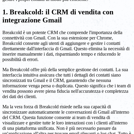
1. Breakcold: il CRM di vendita con
integrazione Gmail
Breakcold è un potente CRM che comprende l'importanza della
connettività con Gmail. Con la sua estensione per Chrome,
Breakcold consente agli utenti di aggiungere e gestire i contatti
direttamente dall'interfaccia di Gmail. Questo elimina la necessità di
inserire manualmente i dati, risparmiando tempo e riducendo le
possibilità di errori.
Ma Breakcold offre più della semplice gestione dei contatti. La sua
interfaccia intuitiva assicura che tutti i dettagli dei contatti siano
sincronizzati tra Gmail e il CRM, garantendo che nessuna
informazione venga persa o duplicata. Questo significa che i team di
vendita possono avere piena fiducia nell'accuratezza e completezza
dei dati dei clienti.
Ma la vera forza di Breakcold risiede nella sua capacità di
sincronizzare automaticamente le conversazioni di Gmail all'interno
del CRM. Questa funzione consente ai team di vendita di
visualizzare e gestire tutte le loro interazioni con i clienti all'interno
di una piattaforma unificata. Non è più necessario passare da
un'applicazione all'altra per trovare email rilevanti o log chat. Tutto è