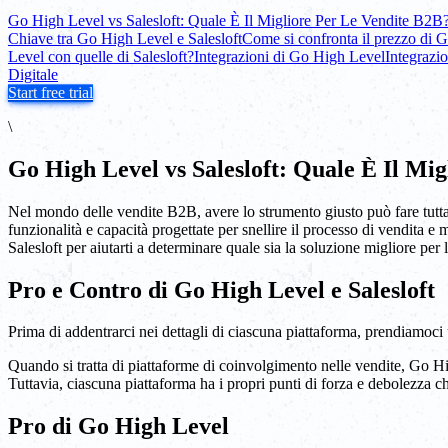
Go High Level vs Salesloft: Quale È Il Migliore Per Le Vendite B2B
Chiave tra Go High Level e Salesloft
Come si confronta il prezzo di 
Level con quelle di Salesloft?
Integrazioni di Go High Level
Integrazio
Digitale
Start free trial
\
Go High Level vs Salesloft: Quale È Il Mi
Nel mondo delle vendite B2B, avere lo strumento giusto può fare tutt
funzionalità e capacità progettate per snellire il processo di vendita e
Salesloft per aiutarti a determinare quale sia la soluzione migliore per
Pro e Contro di Go High Level e Salesloft
Prima di addentrarci nei dettagli di ciascuna piattaforma, prendiamoci
Quando si tratta di piattaforme di coinvolgimento nelle vendite, Go H
Tuttavia, ciascuna piattaforma ha i propri punti di forza e debolezza 
Pro di Go High Level