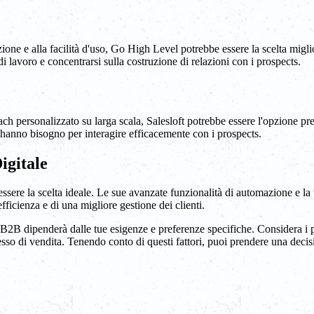
ione e alla facilità d'uso, Go High Level potrebbe essere la scelta migli
di lavoro e concentrarsi sulla costruzione di relazioni con i prospects.
ch personalizzato su larga scala, Salesloft potrebbe essere l'opzione pr
i hanno bisogno per interagire efficacemente con i prospects.
igitale
ssere la scelta ideale. Le sue avanzate funzionalità di automazione e la
efficienza e di una migliore gestione dei clienti.
a B2B dipenderà dalle tue esigenze e preferenze specifiche. Considera i p
cesso di vendita. Tenendo conto di questi fattori, puoi prendere una deci