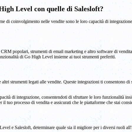
High Level con quelle di Salesloft?
orme di coinvolgimento nelle vendite sono le loro capacità di integrazi
RM popolari, strumenti di email marketing e altro software di vendita 
 funzionalità di Go High Level insieme ai tuoi strumenti preferiti.
altri strumenti legati alle vendite. Queste integrazioni ti consentono di s
ità di integrazione, consentendoti di sfruttare le loro funzionalità ins
r il tuo processo di vendita e assicurati che le piattaforme che stai consi
el e Salesloft, determinare quale sia il migliore per i diversi ruoli all