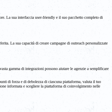
ore. La sua interfaccia user-friendly e il suo pacchetto completo di
eferita. La sua capacità di creare campagne di outreach personalizzate
 vasta gamma di integrazioni possono aiutare le agenzie a semplificare
unti di forza e di debolezza di ciascuna piattaforma, valuta il tuo
sione informata e scegliere la piattaforma di coinvolgimento nelle