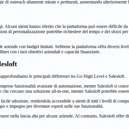
ie di outreach altamente mirate e pertinenti, aumentando ulteriormente le
i. Alcuni utenti hanno riferito che la piattaforma può essere difficile 
ioni di personalizzazione potrebbe richiedere del tempo e dei sforzi p
alle aziende con budget limitati. Sebbene la piattaforma offra diversi live
linei con i tuoi obiettivi aziendali e capacità finanziarie.
esloft
 approfondiamo le principali differenze tra Go High Level e Salesloft.
mprese funzionalità avanzate di automazione, mentre Salesloft si conce
 che cercano una soluzione all-in-one, mentre Salesloft potrebbe essere 
cile adozione, rendendola accessibile a utenti di tutti i livelli di comp
po e impegno per diventare esperti nelle sue funzionalità.
sere nella fascia alta per alcune aziende. Al contrario, Salesloft offre d