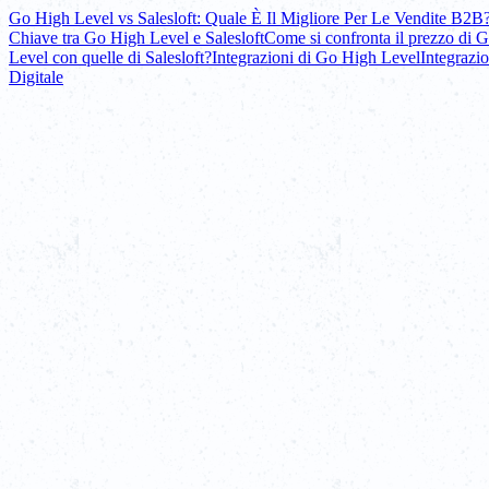
Go High Level vs Salesloft: Quale È Il Migliore Per Le Vendite B2B
Chiave tra Go High Level e Salesloft
Come si confronta il prezzo di 
Level con quelle di Salesloft?
Integrazioni di Go High Level
Integrazio
Digitale