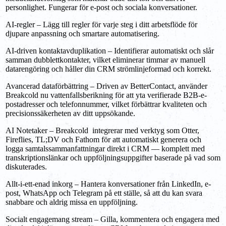
personlighet. Fungerar för e-post och sociala konversationer.
AI-regler – Lägg till regler för varje steg i ditt arbetsflöde för
djupare anpassning och smartare automatisering.
AI-driven kontaktavduplikation – Identifierar automatiskt och slår
samman dubblettkontakter, vilket eliminerar timmar av manuell
datarengöring och håller din CRM strömlinjeformad och korrekt.
Avancerad dataförbättring – Driven av BetterContact, använder
Breakcold nu vattenfallsberikning för att yta verifierade B2B-e-
postadresser och telefonnummer, vilket förbättrar kvaliteten och
precisionssäkerheten av ditt uppsökande.
AI Notetaker – Breakcold integrerar med verktyg som Otter,
Fireflies, TL;DV och Fathom för att automatiskt generera och
logga samtalssammanfattningar direkt i CRM — komplett med
transkriptionslänkar och uppföljningsuppgifter baserade på vad som
diskuterades.
Allt-i-ett-enad inkorg – Hantera konversationer från LinkedIn, e-
post, WhatsApp och Telegram på ett ställe, så att du kan svara
snabbare och aldrig missa en uppföljning.
Socialt engagemang stream – Gilla, kommentera och engagera med