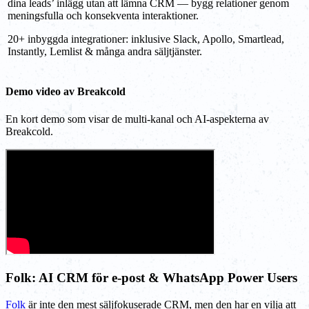
dina leads’ inlägg utan att lämna CRM — bygg relationer genom
meningsfulla och konsekventa interaktioner.
20+ inbyggda integrationer: inklusive Slack, Apollo, Smartlead,
Instantly, Lemlist & många andra säljtjänster.
Demo video av Breakcold
En kort demo som visar de multi-kanal och AI-aspekterna av
Breakcold.
Folk: AI CRM för e-post & WhatsApp Power Users
Folk
är inte den mest säljfokuserade CRM, men den har en vilja att