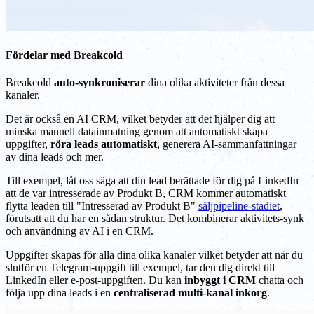
Fördelar med Breakcold
Breakcold
auto-synkroniserar
dina olika aktiviteter från dessa
kanaler.
Det är också en AI CRM, vilket betyder att det hjälper dig att
minska manuell datainmatning genom att automatiskt skapa
uppgifter,
röra leads automatiskt
, generera AI-sammanfattningar
av dina leads och mer.
Till exempel, låt oss säga att din lead berättade för dig på LinkedIn
att de var intresserade av Produkt B, CRM kommer automatiskt
flytta leaden till "Intresserad av Produkt B"
säljpipeline-stadiet
,
förutsatt att du har en sådan struktur. Det kombinerar aktivitets-synk
och användning av AI i en CRM.
Uppgifter skapas för alla dina olika kanaler vilket betyder att när du
slutför en Telegram-uppgift till exempel, tar den dig direkt till
LinkedIn eller e-post-uppgiften. Du kan
inbyggt i CRM
chatta och
följa upp dina leads i en
centraliserad multi-kanal inkorg
.