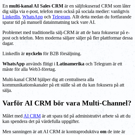
En
multi-kanal AI Sales CRM
är en säljfokuserad CRM som låter
dig sälja via e-post, telefon men också på sociala medier: vanligtvis
LinkedIn
,
WhatsApp
och
Telegram
. Allt detta medan du fortfarande
sparar tid på manuell datainmatning tack vare AI.
Problemet med traditionella sälj-CRM är att de bara fokuserar på e-
post och telefon. Men moderna säljare säljer på fler plattformar dessa
dagar.
LinkedIn är
nyckeln
för B2B försäljning.
WhatsApp
används flitigt i
Latinamerika
och Telegram är ett
måste för alla Web3-företag.
Multi-kanal CRM hjälper dig att centralisera alla
kommunikationskanaler på ett ställe så att du kan fokusera på att
sälja.
Varför AI CRM bör vara Multi-Channel?
Målet med
AI CRM
är att spara tid på administrativt arbete så att du
kan spendera det på värdefulla uppgifter.
Men sanningen är att AI CRM är kontraproduktiva
om
de inte är