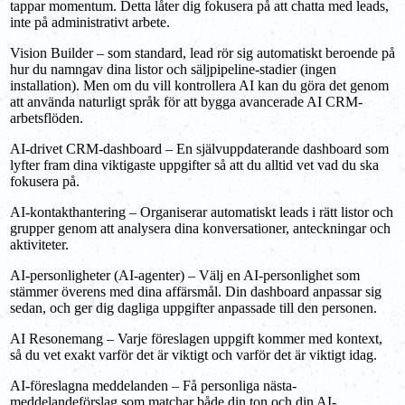
tappar momentum. Detta låter dig fokusera på att chatta med leads,
inte på administrativt arbete.
Vision Builder – som standard, lead rör sig automatiskt beroende på
hur du namngav dina listor och säljpipeline-stadier (ingen
installation). Men om du vill kontrollera AI kan du göra det genom
att använda naturligt språk för att bygga avancerade AI CRM-
arbetsflöden.
AI-drivet CRM-dashboard – En självuppdaterande dashboard som
lyfter fram dina viktigaste uppgifter så att du alltid vet vad du ska
fokusera på.
AI-kontakthantering – Organiserar automatiskt leads i rätt listor och
grupper genom att analysera dina konversationer, anteckningar och
aktiviteter.
AI-personligheter (AI-agenter) – Välj en AI-personlighet som
stämmer överens med dina affärsmål. Din dashboard anpassar sig
sedan, och ger dig dagliga uppgifter anpassade till den personen.
AI Resonemang – Varje föreslagen uppgift kommer med kontext,
så du vet exakt varför det är viktigt och varför det är viktigt idag.
AI-föreslagna meddelanden – Få personliga nästa-
meddelandeförslag som matchar både din ton och din AI-