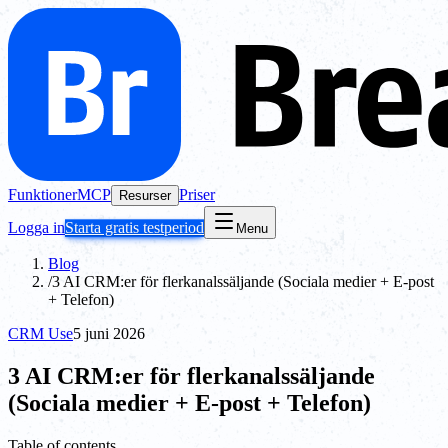
Funktioner
MCP
Priser
Resurser
Logga in
Starta gratis testperiod
Menu
Blog
/
3 AI CRM:er för flerkanalssäljande (Sociala medier + E-post
+ Telefon)
CRM Use
5 juni 2026
3 AI CRM:er för flerkanalssäljande
(Sociala medier + E-post + Telefon)
Table of contents