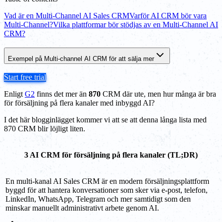
Vad är en Multi-Channel AI Sales CRM
Varför AI CRM bör vara
Multi-Channel?
Vilka plattformar bör stödjas av en Multi-Channel AI
CRM?
Exempel på Multi-channel AI CRM för att sälja mer
Start free trial
Enligt
G2
finns det mer än
870
CRM där ute, men hur många är bra
för försäljning på flera kanaler med inbyggd AI?
I det här blogginlägget kommer vi att se att denna långa lista med
870 CRM blir löjligt liten.
3 AI CRM för försäljning på flera kanaler (TL;DR)
En multi-kanal AI Sales CRM är en modern försäljningsplattform
byggd för att hantera konversationer som sker via e-post, telefon,
LinkedIn, WhatsApp, Telegram och mer samtidigt som den
minskar manuellt administrativt arbete genom AI.