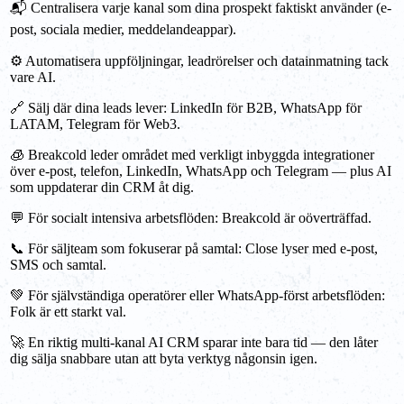
📬 Centralisera varje kanal som dina prospekt faktiskt använder (e-
post, sociala medier, meddelandeappar).
⚙️ Automatisera uppföljningar, leadrörelser och datainmatning tack
vare AI.
🔗 Sälj där dina leads lever: LinkedIn för B2B, WhatsApp för
LATAM, Telegram för Web3.
🧊 Breakcold leder området med verkligt inbyggda integrationer
över e-post, telefon, LinkedIn, WhatsApp och Telegram — plus AI
som uppdaterar din CRM åt dig.
💬 För socialt intensiva arbetsflöden: Breakcold är oöverträffad.
📞 För säljteam som fokuserar på samtal: Close lyser med e-post,
SMS och samtal.
💚 För självständiga operatörer eller WhatsApp-först arbetsflöden:
Folk är ett starkt val.
🚀 En riktig multi-kanal AI CRM sparar inte bara tid — den låter
dig sälja snabbare utan att byta verktyg någonsin igen.