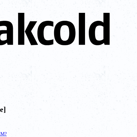
e]
CRM?