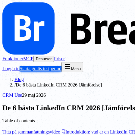
Funktioner
MCP
Priser
Resurser
Logga in
Starta gratis testperiod
Menu
Blog
/
De 6 bästa LinkedIn CRM 2026 [Jämförelse]
CRM Use
29 maj 2026
De 6 bästa LinkedIn CRM 2026 [Jämförels
Table of contents
Titta på sammanfattningsvideo 👇
Introduktion: vad är en LinkedIn 