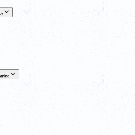
kt
atning