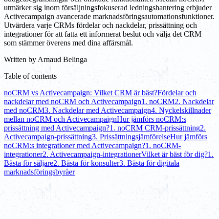
utmärker sig inom försäljningsfokuserad ledningshantering erbjuder
Activecampaign avancerade marknadsföringsautomationsfunktioner.
Utvärdera varje CRMs fördelar och nackdelar, prissättning och
integrationer för att fatta ett informerat beslut och välja det CRM
som stämmer överens med dina affärsmål.
Written by
Arnaud Belinga
Table of contents
noCRM vs Activecampaign: Vilket CRM är bäst?
Fördelar och
nackdelar med noCRM och Activecampaign
1. noCRM
2. Nackdelar
med noCRM
3. Nackdelar med Activecampaign
4. Nyckelskillnader
mellan noCRM och Activecampaign
Hur jämförs noCRM:s
prissättning med Activecampaign?
1. noCRM CRM-prissättning
2.
Activecampaign-prissättning
3. Prissättningsjämförelse
Hur jämförs
noCRM:s integrationer med Activecampaign?
1. noCRM-
integrationer
2. Activecampaign-integrationer
Vilket är bäst för dig?
1.
Bästa för säljare
2. Bästa för konsulter
3. Bästa för digitala
marknadsföringsbyråer