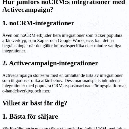
Hur jämförs noCRM:s integrationer med
Activecampaign?
1. noCRM-integrationer
Även om noCRM erbjuder flera integrationer som täcker populära
affärsverktyg, som Zapier och Google Workspace, kan det ha
begränsningar när det gäller branschspecifika eller mindre vanliga
integrationer.
2. Activecampaign-integrationer
Activecampaign stoltserar med en omfattande lista av integrationer
som tillgodoser olika affärsbehov. Dess marknadsplats inkluderar
integrationer med populära CRM, e-postmarknadsföringsplattformar,
e-handelsverktyg och mer.
Vilket är bäst för dig?
1. Bästa för säljare
För försäljningsteam som söker ett användarvänligt CRM med fokus