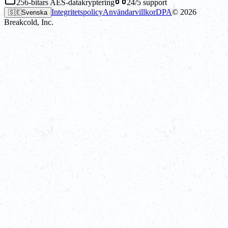
256-bitars AES-datakryptering
24/5 support
Integritetspolicy
Användarvillkor
DPA
©
2026
🇸🇪
Svenska
Breakcold, Inc.