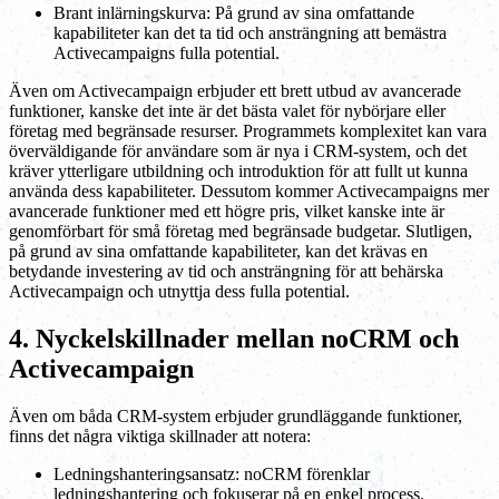
Brant inlärningskurva: På grund av sina omfattande
kapabiliteter kan det ta tid och ansträngning att bemästra
Activecampaigns fulla potential.
Även om Activecampaign erbjuder ett brett utbud av avancerade
funktioner, kanske det inte är det bästa valet för nybörjare eller
företag med begränsade resurser. Programmets komplexitet kan vara
överväldigande för användare som är nya i CRM-system, och det
kräver ytterligare utbildning och introduktion för att fullt ut kunna
använda dess kapabiliteter. Dessutom kommer Activecampaigns mer
avancerade funktioner med ett högre pris, vilket kanske inte är
genomförbart för små företag med begränsade budgetar. Slutligen,
på grund av sina omfattande kapabiliteter, kan det krävas en
betydande investering av tid och ansträngning för att behärska
Activecampaign och utnyttja dess fulla potential.
4. Nyckelskillnader mellan noCRM och
Activecampaign
Även om båda CRM-system erbjuder grundläggande funktioner,
finns det några viktiga skillnader att notera:
Ledningshanteringsansatz: noCRM förenklar
ledningshantering och fokuserar på en enkel process.