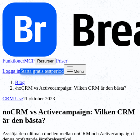
Funktioner
MCP
Priser
Resurser
Logga in
Starta gratis testperiod
Menu
Blog
/
noCRM vs Activecampaign: Vilken CRM är den bästa?
CRM Use
11 oktober 2023
noCRM vs Activecampaign: Vilken CRM
är den bästa?
Avslöja den ultimata duellen mellan noCRM och Activecampaign i
denna omfattande jämförelseartikel.