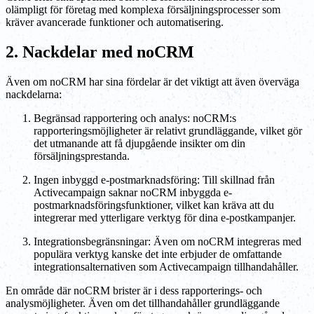
olämpligt för företag med komplexa försäljningsprocesser som
kräver avancerade funktioner och automatisering.
2. Nackdelar med noCRM
Även om noCRM har sina fördelar är det viktigt att även överväga
nackdelarna:
Begränsad rapportering och analys: noCRM:s
rapporteringsmöjligheter är relativt grundläggande, vilket gör
det utmanande att få djupgående insikter om din
försäljningsprestanda.
Ingen inbyggd e-postmarknadsföring: Till skillnad från
Activecampaign saknar noCRM inbyggda e-
postmarknadsföringsfunktioner, vilket kan kräva att du
integrerar med ytterligare verktyg för dina e-postkampanjer.
Integrationsbegränsningar: Även om noCRM integreras med
populära verktyg kanske det inte erbjuder de omfattande
integrationsalternativen som Activecampaign tillhandahåller.
En område där noCRM brister är i dess rapporterings- och
analysmöjligheter. Även om det tillhandahåller grundläggande