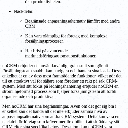
öka produktiviteten.
Nackdelar:
Begränsade anpassningsalternativ jämfört med andra
CRM.
Kan vara olämpligt för företag med komplexa
försäljningsprocesser.
Har brist på avancerade
marknadsföringsautomationsfunktioner.
noCRM erbjuder ett användarvänligt gränssnitt som gör att
försäljningsteam snabbt kan navigera och hantera sina leads. Dess
enkelhet är en av dess mest framträdande funktioner, vilket gör det
till ett attraktivt val för säljare som föredrar ett rakt på sak CRM-
system. Med sitt fokus på ledningshantering erbjuder noCRM en
strömlinjeformad process som hjälper försäljningsteam att förbli
organiserade och produktiva.
Men noCRM har sina begränsningar. Även om det gör sig bra i
enkelhet kan det hända att det inte erbjuder samma nivå av
anpassningsalternativ som andra CRM-system. Detta kan vara en
nackdel för företag som kräver mer flexibilitet i att skräddarsy sitt
CRM efter sina specifika behov. Dessutom kan noCRM vara