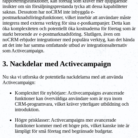
rapporteringsfunktioner, kan företag som kräver mer djupgående
insikter om sin försäljningsprestanda tycka att dessa kapabiliteter
saknas. Dessutom har noCRM inte inbyggda e-
postmarknadsföringsfunktioner, vilket innebär att användare måste
integrera med externa verktyg för sina e-postkampanjer. Detta kan
öka komplexiteten och potentiellt öka kostnaderna för företag som är
starkt beroende av e-postmarknadsföring. Slutligen, även om
noCRM erbjuder integrationer med populära verktyg, kan det hända
att det inte har samma omfattande utbud av integrationsalternativ
som Activecampaign.
3. Nackdelar med Activecampaign
Nu ska vi utforska de potentiella nackdelarna med att använda
Activecampaign:
Komplexitet för nybörjare: Activecampaigns avancerade
funktioner kan överväldiga användare som är nya inom
CRM-programvara, vilket kräver ytterligare utbildning och
introduktion.
Högre prisklasser: Activecampaigns mer avancerade
funktioner kommer med ett högre pris, vilket kanske inte är
lämpligt för små företag med begränsade budgetar.