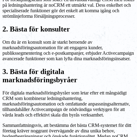
på ledningshantering är noCRM ett utmärkt val. Dess enkelhet och
specialiserade funktioner gör det enkelt att komma igång och
strömlinjeforma försäljningsprocesser.
2. Bästa för konsulter
Om du är en konsult som är starkt beroende av
marknadsföringsautomation för att engagera kunder,
publikssegmentering och e-postkampanjer, erbjuder Activecampaign
avancerade funktioner som kan lyfta dina marknadsföringsinsatser.
3. Bästa för digitala
marknadsföringsbyråer
För digitala marknadsföringsbyråer som letar efter ett mångsidigt
CRM som kombinerar ledningshantering,
marknadsföringsautomation och omfattande anpassningsalternativ,
tillhandahåller Activecampaign de nödvändiga verktygen för att
vårda leads och effektivt skala din byrås verksamhet.
Sammanfattningsvis, att bestämma det bästa CRM-systemet för ditt
företag kräver noggrant övervägande av dina unika behov,
budgetbegränsningar och önskade funktionalitet. Medan noCRM