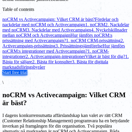
Table of contents
noCRM vs Activecampaign: Vilket CRM är bäst?
Fördelar och
nackdelar med noCRM och Activecampaign
1. noCRM
2. Nackdelar
med noCRM
3. Nackdelar med Activecampaign
4. Nyckelskillnader
mellan noCRM och Activecampaign
Hur jämförs noCRM:s
prissättning med Activecampaign?
1. noCRM CRM-prissättning
2.
Activecampaign-prissättning
3. Prissättningsjämförelse
Hur jämförs
noCRM:s integrationer med Activecampaign?
1. noCRM-
integrationer
2. Activecampaign-integrationer
Vilket är bäst för dig?
1.
Bästa för säljare
2. Bästa för konsulter
3. Bästa för digitala
marknadsföringsbyråer
Start free trial
\
noCRM vs Activecampaign: Vilket CRM
är bäst?
I dagens konkurrensutsatta affärslandskap kan valet av rätt CRM
(Customer Relationship Management) programvara ha en betydande
inverkan på framgången för din organisation. Två populära
alternativ på marknaden är noCRM och Activecampaign. Båda