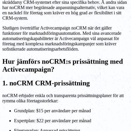
skräddarsy CRM-systemet efter sina specifika behov. Å andra sidan
har noCRM mer begränsade anpassningsalternativ, vilket kan vara
en nackdel för företag som kräver en hög grad av flexibilitet i sitt
CRM-system.
Slutligen överträffar Activecampaign noCRM när det gäller
funktioner för marknadsföringsautomation. Med sina avancerade
automatiseringskapabiliteter är Activecampaign väl anpassat för
företag med komplexa marknadsföringskampanjer som kräver
sofistikerade automatiseringsarbetsflöden.
Hur jämförs noCRM:s prissättning med
Activecampaign?
1. noCRM CRM-prissättning
noCRM erbjuder enkla och transparenta prissättningsplaner för att
rymma olika företagsstorlekar:
Grundplan: $15 per användare per månad
Expertplan: $22 per användare per månad
Företagsplan: Anpassad prissättning