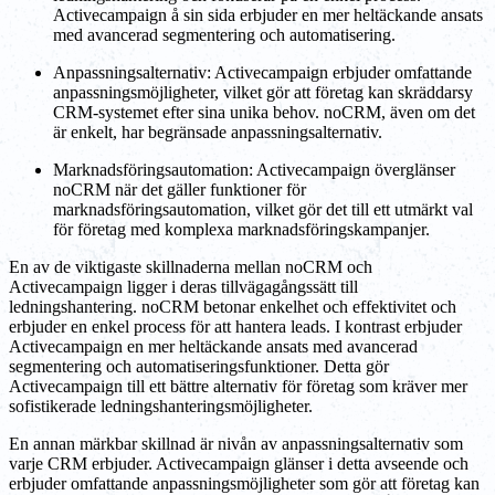
Activecampaign å sin sida erbjuder en mer heltäckande ansats
med avancerad segmentering och automatisering.
Anpassningsalternativ: Activecampaign erbjuder omfattande
anpassningsmöjligheter, vilket gör att företag kan skräddarsy
CRM-systemet efter sina unika behov. noCRM, även om det
är enkelt, har begränsade anpassningsalternativ.
Marknadsföringsautomation: Activecampaign överglänser
noCRM när det gäller funktioner för
marknadsföringsautomation, vilket gör det till ett utmärkt val
för företag med komplexa marknadsföringskampanjer.
En av de viktigaste skillnaderna mellan noCRM och
Activecampaign ligger i deras tillvägagångssätt till
ledningshantering. noCRM betonar enkelhet och effektivitet och
erbjuder en enkel process för att hantera leads. I kontrast erbjuder
Activecampaign en mer heltäckande ansats med avancerad
segmentering och automatiseringsfunktioner. Detta gör
Activecampaign till ett bättre alternativ för företag som kräver mer
sofistikerade ledningshanteringsmöjligheter.
En annan märkbar skillnad är nivån av anpassningsalternativ som
varje CRM erbjuder. Activecampaign glänser i detta avseende och
erbjuder omfattande anpassningsmöjligheter som gör att företag kan