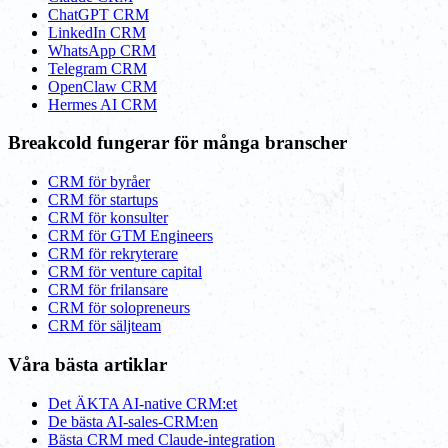
ChatGPT CRM
LinkedIn CRM
WhatsApp CRM
Telegram CRM
OpenClaw CRM
Hermes AI CRM
Breakcold fungerar för många branscher
CRM för byråer
CRM för startups
CRM för konsulter
CRM för GTM Engineers
CRM för rekryterare
CRM för venture capital
CRM för frilansare
CRM för solopreneurs
CRM för säljteam
Våra bästa artiklar
Det ÄKTA AI-native CRM:et
De bästa AI-sales-CRM:en
Bästa CRM med Claude-integration