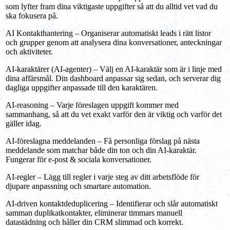
som lyfter fram dina viktigaste uppgifter så att du alltid vet vad du
ska fokusera på.
AI Kontakthantering – Organiserar automatiskt leads i rätt listor
och grupper genom att analysera dina konversationer, anteckningar
och aktiviteter.
AI-karaktärer (AI-agenter) – Välj en AI-karaktär som är i linje med
dina affärsmål. Din dashboard anpassar sig sedan, och serverar dig
dagliga uppgifter anpassade till den karaktären.
AI-reasoning – Varje föreslagen uppgift kommer med
sammanhang, så att du vet exakt varför den är viktig och varför det
gäller idag.
AI-föreslagna meddelanden – Få personliga förslag på nästa
meddelande som matchar både din ton och din AI-karaktär.
Fungerar för e-post & sociala konversationer.
AI-regler – Lägg till regler i varje steg av ditt arbetsflöde för
djupare anpassning och smartare automation.
AI-driven kontaktdeduplicering – Identifierar och slår automatiskt
samman duplikatkontakter, eliminerar timmars manuell
datastädning och håller din CRM slimmad och korrekt.