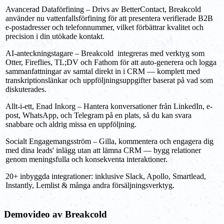
Avancerad Dataförfining – Drivs av BetterContact, Breakcold
använder nu vattenfallsförfining för att presentera verifierade B2B
e-postadresser och telefonnummer, vilket förbättrar kvalitet och
precision i din utökade kontakt.
AI-anteckningstagare – Breakcold integreras med verktyg som
Otter, Fireflies, TL;DV och Fathom för att auto-generera och logga
sammanfattningar av samtal direkt in i CRM — komplett med
transkriptionslänkar och uppföljningsuppgifter baserat på vad som
diskuterades.
Allt-i-ett, Enad Inkorg – Hantera konversationer från LinkedIn, e-
post, WhatsApp, och Telegram på en plats, så du kan svara
snabbare och aldrig missa en uppföljning.
Socialt Engagemangsström – Gilla, kommentera och engagera dig
med dina leads' inlägg utan att lämna CRM — bygg relationer
genom meningsfulla och konsekventa interaktioner.
20+ inbyggda integrationer: inklusive Slack, Apollo, Smartlead,
Instantly, Lemlist & många andra försäljningsverktyg.
Demovideo av Breakcold