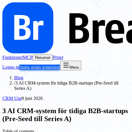
Funktioner
MCP
Priser
Resurser
Logga in
Starta gratis testperiod
Menu
Blog
/
3 AI CRM-system för tidiga B2B-startups (Pre-Seed till
Series A)
CRM Use
8 juni 2026
3 AI CRM-system för tidiga B2B-startups
(Pre-Seed till Series A)
Table of contents