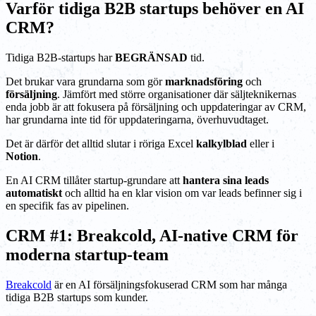
Varför tidiga B2B startups behöver en AI
CRM?
Tidiga B2B-startups har
BEGRÄNSAD
tid.
Det brukar vara grundarna som gör
marknadsföring
och
försäljning
. Jämfört med större organisationer där säljteknikernas
enda jobb är att fokusera på försäljning och uppdateringar av CRM,
har grundarna inte tid för uppdateringarna, överhuvudtaget.
Det är därför det alltid slutar i röriga Excel
kalkylblad
eller i
Notion
.
En AI CRM tillåter startup-grundare att
hantera sina leads
automatiskt
och alltid ha en klar vision om var leads befinner sig i
en specifik fas av pipelinen.
CRM #1: Breakcold, AI-native CRM för
moderna startup-team
Breakcold
är en AI försäljningsfokuserad CRM som har många
tidiga B2B startups som kunder.