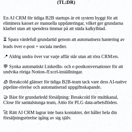
(TL;DR)
En AI CRM för tidiga B2B startups är ett system byggt för att
eliminera kaoset av manuella uppdateringar, vilket ger grundarna
klarhet utan att spendera timmar på att städa kalkylblad.
⏳ Spara värdefull grundartid genom att automatisera hantering av
leads över e-post + sociala medier.
📍 Aldrig undra över var varje affär står utan att röra CRM:en.
💬 Synka automatiskt LinkedIn- och e-postkonversationer för att
undvika röriga Notion-/Excel-inställningar.
🧊 Breakcold glänser för tidiga B2B-team tack vare dess AI-native
pipeline-rörelse och automatiserad uppgiftsskapande.
🤝 Bäst för grundarledd försäljning: Breakcold för multikanal,
Close för samtalstunga team, Attio för PLG data-arbetsflöden.
🚀 Rätt AI CRM lagrar inte bara kontakter, det håller hela din
försäljningsrörelse igång av sig själv.