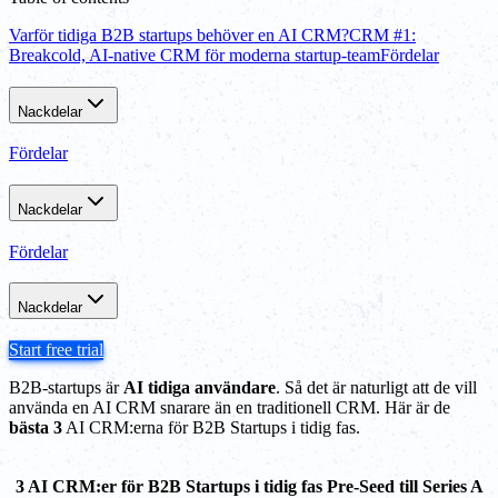
Varför tidiga B2B startups behöver en AI CRM?
CRM #1:
Breakcold, AI-native CRM för moderna startup-team
Fördelar
Nackdelar
Fördelar
Nackdelar
Fördelar
Nackdelar
Start free trial
B2B-startups är
AI tidiga användare
. Så det är naturligt att de vill
använda en AI CRM snarare än en traditionell CRM. Här är de
bästa 3
AI CRM:erna för B2B Startups i tidig fas.
3 AI CRM:er för B2B Startups i tidig fas Pre-Seed till Series A