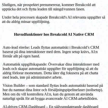
Slutligen, när prospektet prenumererar, kommer Breakcold att
upptäcka det och flytta leaden till stängd/vunnen fasen.
Under hela processen skapade Breakcold's AI relevanta uppgifter så
att du aldrig missar uppföljning.
Huvudfunktioner hos Breakcold AI Native CRM
Auto-lead rörelse: Leads flyttas automatiskt i Breakcold’s CRM
baserat på dina interaktioner med dem. Ingen setup krävs, AI:n
förstår allt på egen hand.
Automatisk uppgiftskapande: Övervakar dina interaktioner med
leads och skapar automatiskt uppgifter för uppföljning så att du
aldrig förlorar momentum. Detta låter dig fokusera på att chatta
med leads, inte på administrativt arbete.
Vision Builder – som standard flyttas leads automatiskt baserad på
hur du namnat dina listor och försäljningspipelinefaser (nollsetup).
Men om du vill kontrollera AI:n, kan du genom att använda
naturligt språk för att bygga avancerade AI CRM-arbetsflöden.
AI-driven CRM-Dashboard – En självuppdaterande dashboard