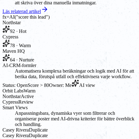
att skriva över dina manuella inmatningar.
Läs relaterad artikel
fx
=AI(
"score this lead"
)
Northstar
92 · Hot
Cypress
78 · Warm
Maven HQ
64 · Nurture
AI-CRM-formler
Automatisera komplexa beräkningar och logik med AI för att
berika data, förutspå utfall och effektivisera varje workflow.
Status: Open
Score > 80
Owner: Me
AI view
Orbit Labs
Warm
Northstar
Active
Cypress
Review
Smart Views
Anpassningsbara, dynamiska vyer som filtrerar och
organiserar poster med AI-drivna kriterier för bättre överblick
och handling.
Casey Rivera
Duplicate
Casey Rivera
Duplicate