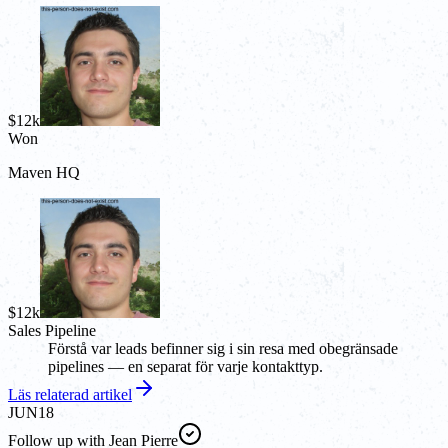
$12k
Won
Maven HQ
$12k
Sales Pipeline
Förstå var leads befinner sig i sin resa med obegränsade
pipelines — en separat för varje kontakttyp.
Läs relaterad artikel
JUN
18
Follow up with Jean Pierre