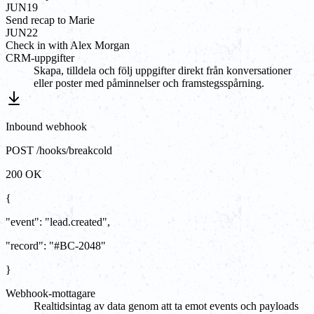
JUN
19
Send recap to Marie
JUN
22
Check in with Alex Morgan
CRM-uppgifter
Skapa, tilldela och följ uppgifter direkt från konversationer
eller poster med påminnelser och framstegsspårning.
Inbound webhook
POST /hooks/breakcold
200 OK
{
"event"
:
"
lead.created
"
,
"record"
:
"#BC-2048"
}
Webhook-mottagare
Realtidsintag av data genom att ta emot events och payloads