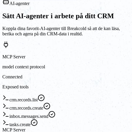
AI-agenter
Sätt AI-agenter i arbete på ditt CRM
Koppla dina favorit-AI-agenter till Breakcold så att de kan läsa,
berika och agera på din CRM-data i realtid.
MCP Server
model context protocol
Connected
Exposed tools
crm.records.list
crm.records.create
inbox.messages.send
tasks.create
MCP Server