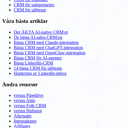
CRM för solopreneurs
CRM för säljteam
Våra bästa artiklar
Det ÄKTA AI-native CRM:et
De bästa AI-sales-CRM:en
Bästa CRM med Claude-integration
Bästa CRM med ChatGPT-integration
Bästa CRM med OpenClaw-integration
Bästa CRM för AI-agenter
Bästa LinkedIn-CRM
14 bästa CRM för säljteam
Hantering av LinkedIn-inbox
Andra resurser
versus Pipedrive
versus Attio
versus Folk CRM
versus Hubspot
Alternativ
Integrationer
Affiliates