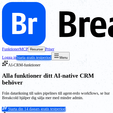
Funktioner
MCP
Priser
Resurser
Logga in
Starta gratis testperiod
Menu
AI-CRM-funktioner
Alla funktioner ditt AI-native CRM
behöver
Från datarikning till sales pipelines till agent-redo workflows, se hur
Breakcold hjälper dig sälja mer med mindre admin.
Starta din 14 dagars gratis testperiod