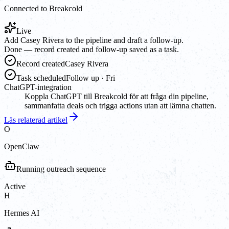
Connected to Breakcold
Live
Add Casey Rivera to the pipeline and draft a follow-up.
Done — record created and follow-up saved as a task.
Record created
Casey Rivera
Task scheduled
Follow up · Fri
ChatGPT-integration
Koppla ChatGPT till Breakcold för att fråga din pipeline,
sammanfatta deals och trigga actions utan att lämna chatten.
Läs relaterad artikel
O
OpenClaw
Running outreach sequence
Active
H
Hermes AI