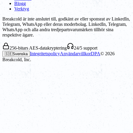
Blogg
Verktyg
Breakcold är inte anslutet till, godkänt av eller sponsrat av LinkedIn,
Telegram, WhatsApp eller deras moderbolag. LinkedIn, Telegram,
WhatsApp och alla andra tredjepartsvarumärken tillhör sina
respektive ägare.
256-bitars AES-datakryptering
24/5 support
Integritetspolicy
Användarvillkor
DPA
©
2026
🇸🇪
Svenska
Breakcold, Inc.