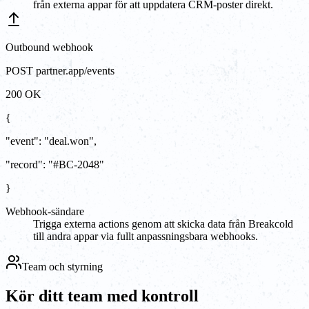
från externa appar för att uppdatera CRM-poster direkt.
Outbound webhook
POST partner.app/events
200 OK
{
"event"
:
"
deal.won
"
,
"record"
:
"#BC-2048"
}
Webhook-sändare
Trigga externa actions genom att skicka data från Breakcold
till andra appar via fullt anpassningsbara webhooks.
Team och styrning
Kör ditt team med kontroll