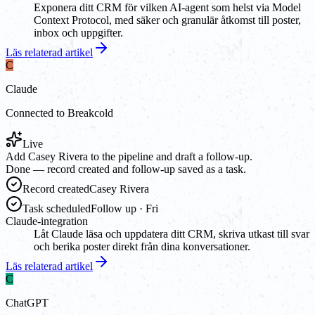
Exponera ditt CRM för vilken AI-agent som helst via Model
Context Protocol, med säker och granulär åtkomst till poster,
inbox och uppgifter.
Läs relaterad artikel
C
Claude
Connected to Breakcold
Live
Add Casey Rivera to the pipeline and draft a follow-up.
Done — record created and follow-up saved as a task.
Record created
Casey Rivera
Task scheduled
Follow up · Fri
Claude-integration
Låt Claude läsa och uppdatera ditt CRM, skriva utkast till svar
och berika poster direkt från dina konversationer.
Läs relaterad artikel
C
ChatGPT