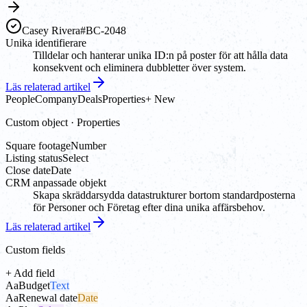
Casey Rivera
#BC-2048
Unika identifierare
Tilldelar och hanterar unika ID:n på poster för att hålla data
konsekvent och eliminera dubbletter över system.
Läs relaterad artikel
People
Company
Deals
Properties
+ New
Custom object · Properties
Square footage
Number
Listing status
Select
Close date
Date
CRM anpassade objekt
Skapa skräddarsydda datastrukturer bortom standardposterna
för Personer och Företag efter dina unika affärsbehov.
Läs relaterad artikel
Custom fields
+ Add field
Aa
Budget
Text
Aa
Renewal date
Date