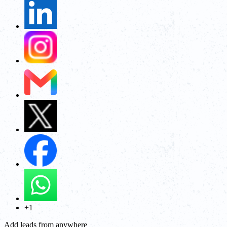
+1
Add leads from anywhere