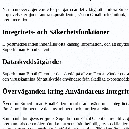
När man överväger värde för pengarna är det viktigt att jämföra Supe
upplevelse, erbjuder andra e-postklienter, såsom Gmail och Outlook, o
prenumeration.
Integritets- och Säkerhetsfunktioner
E-postmeddelanden innehåller ofta känslig information, och att skydda
Superhuman Email Client.
Dataskyddsåtgärder
Superhuman Email Client tar dataskydd på allvar. Den använder end-to
och virusskanning för att skydda användare från skadliga e-postmedd
Överväganden kring Användarens Integrit
Även om Superhuman Email Client prioriterar användarens integritet är 
förstå omfattningen av datainsamlingen och hur den används.
Sammanfattningsvis erbjuder Superhuman Email Client ett nytt tillvägag
premiumpris och möter hård konkurrens från befintliga e-postklienter
en mycket anpassningsbar och effektiv e-postarbetsflöde kan finna vär