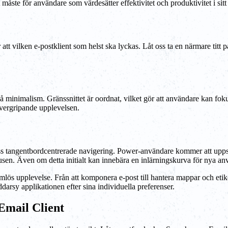
måste för användare som värdesätter effektivitet och produktivitet i sitt
ör att vilken e-postklient som helst ska lyckas. Låt oss ta en närmare tit
minimalism. Gränssnittet är oordnat, vilket gör att användare kan fok
 övergripande upplevelsen.
s tangentbordcentrerade navigering. Power-användare kommer att upps
 musen. Även om detta initialt kan innebära en inlärningskurva för nya a
s upplevelse. Från att komponera e-post till hantera mappar och etikett
darsy applikationen efter sina individuella preferenser.
Email Client