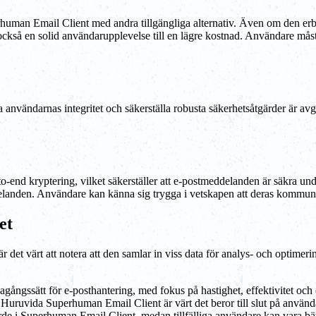
rhuman Email Client med andra tillgängliga alternativ. Även om den er
ckså en solid användarupplevelse till en lägre kostnad. Användare måst
 användarnas integritet och säkerställa robusta säkerhetsåtgärder är avg
-end kryptering, vilket säkerställer att e-postmeddelanden är säkra un
elanden. Användare kan känna sig trygga i vetskapen att deras kommuni
et
det värt att notera att den samlar in viss data för analys- och optimeri
ångssätt för e-posthantering, med fokus på hastighet, effektivitet och 
. Huruvida Superhuman Email Client är värt det beror till slut på anvä
de i Superhuman Email Client, medan tillfälliga användare kan vara bätt