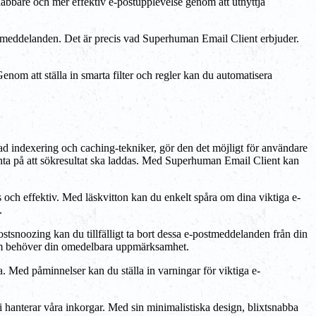
nabbare och mer effektiv e-postupplevelse genom att utnyttja
na meddelanden. Det är precis vad Superhuman Email Client erbjuder.
nom att ställa in smarta filter och regler kan du automatisera
d indexering och caching-tekniker, gör den det möjligt för användare
vänta på att sökresultat ska laddas. Med Superhuman Email Client kan
och effektiv. Med läskvitton kan du enkelt spåra om dina viktiga e-
.
snoozing kan du tillfälligt ta bort dessa e-postmeddelanden från din
ad som behöver din omedelbara uppmärksamhet.
 Med påminnelser kan du ställa in varningar för viktiga e-
i hanterar våra inkorgar. Med sin minimalistiska design, blixtsnabba