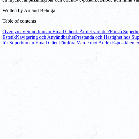
Written by
Arnaud Belinga
Table of contents
Översyn av Superhuman Email Client: Är det värt det?
Förstå Superh
Estetik
Navigering och Användbarhet
Prestanda och Hastighet hos Su
för Superhuman Email Client
Jämföra Värde mot Andra E-postkliente