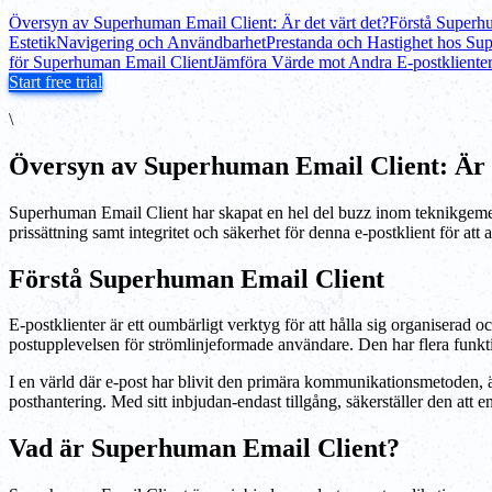
Översyn av Superhuman Email Client: Är det värt det?
Förstå Superh
Estetik
Navigering och Användbarhet
Prestanda och Hastighet hos Su
för Superhuman Email Client
Jämföra Värde mot Andra E-postkliente
Start free trial
\
Översyn av Superhuman Email Client: Är d
Superhuman Email Client har skapat en hel del buzz inom teknikgemensk
prissättning samt integritet och säkerhet för denna e-postklient för att
Förstå Superhuman Email Client
E-postklienter är ett oumbärligt verktyg för att hålla sig organiserad 
postupplevelsen för strömlinjeformade användare. Den har flera funktio
I en värld där e-post har blivit den primära kommunikationsmetoden, ä
posthantering. Med sitt inbjudan-endast tillgång, säkerställer den att 
Vad är Superhuman Email Client?