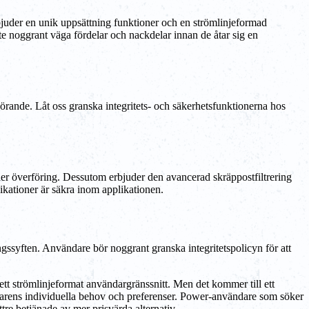
bjuder en unik uppsättning funktioner och en strömlinjeformad
e noggrant väga fördelar och nackdelar innan de åtar sig en
örande. Låt oss granska integritets- och säkerhetsfunktionerna hos
der överföring. Dessutom erbjuder den avancerad skräppostfiltrering
kationer är säkra inom applikationen.
ngssyften. Användare bör noggrant granska integritetspolicyn för att
ett strömlinjeformat användargränssnitt. Men det kommer till ett
ndarens individuella behov och preferenser. Power-användare som söker
re betjänade av mer prisvärda alternativ.