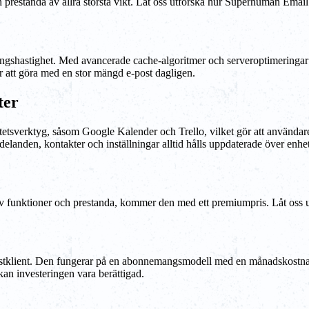
 prestanda av allra största vikt. Låt oss utforska hur Superhuman Email C
ingshastighet. Med avancerade cache-algoritmer och serveroptimeringar 
 att göra med en stor mängd e-post dagligen.
ter
tsverktyg, såsom Google Kalender och Trello, vilket gör att användare
elanden, kontakter och inställningar alltid hålls uppdaterade över enhet
funktioner och prestanda, kommer den med ett premiumpris. Låt oss u
postklient. Den fungerar på en abonnemangsmodell med en månadskostnad
kan investeringen vara berättigad.