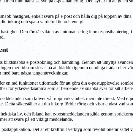
ar en minimalistisk syn på e-posthantering. Den syftar till att ge en s
tsnabb hastighet, enkelt svara på e-post och hålla dig på toppen av di
in inkorg och spara värdefull tid och energi.
astighet. Den förstår vikten av automatisering inom e-posthantering. Ge
ad.
ent
s blixtsnabba e-postsökning och hämtning. Genom att utnyttja avancera
t. Ingen mer tid som slösas på att bläddra igenom oändliga trådar eller 
n med bara några tangenttryckningar.
 en rad funktioner utformade för att göra din e-postupplevelse sömlös 
ndbar för yrkesverksamma som är beroende av snabba svar för sitt arbete
meddelanden som kräver vår uppmärksamhet, men inte direkt. Med e-post
älle. Detta säkerställer att din inkorg förblir rörig och visar endast v
ektiska liv, och ibland kan e-postmeddelanden glida genom sprickorna.
mer att svara på ett viktigt meddelande.
tapplikation. Det är ett kraftfullt verktyg som revolutionerar sättet v