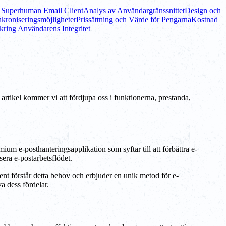
i Superhuman Email Client
Analys av Användargränssnittet
Design och
nkroniseringsmöjligheter
Prissättning och Värde för Pengarna
Kostnad
ring Användarens Integritet
artikel kommer vi att fördjupa oss i funktionerna, prestanda,
ium e-posthanteringsapplikation som syftar till att förbättra e-
sera e-postarbetsflödet.
nt förstår detta behov och erbjuder en unik metod för e-
a dess fördelar.