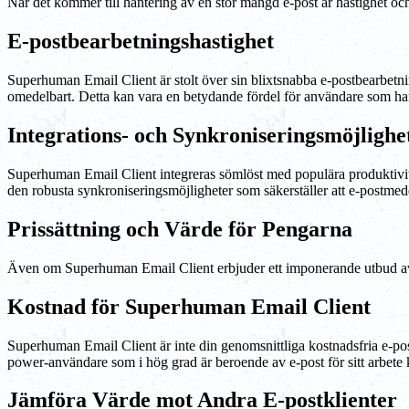
När det kommer till hantering av en stor mängd e-post är hastighet och
E-postbearbetningshastighet
Superhuman Email Client är stolt över sin blixtsnabba e-postbearbetn
omedelbart. Detta kan vara en betydande fördel för användare som har
Integrations- och Synkroniseringsmöjlighe
Superhuman Email Client integreras sömlöst med populära produktivite
den robusta synkroniseringsmöjligheter som säkerställer att e-postmedd
Prissättning och Värde för Pengarna
Även om Superhuman Email Client erbjuder ett imponerande utbud av 
Kostnad för Superhuman Email Client
Superhuman Email Client är inte din genomsnittliga kostnadsfria e-
power-användare som i hög grad är beroende av e-post för sitt arbete 
Jämföra Värde mot Andra E-postklienter