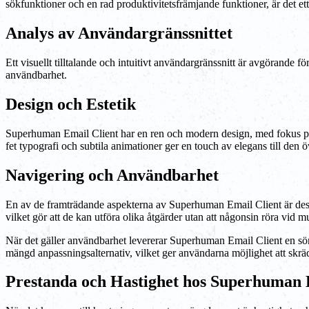
sökfunktioner och en rad produktivitetsfrämjande funktioner, är det ett 
Analys av Användargränssnittet
Ett visuellt tilltalande och intuitivt användargränssnitt är avgörande f
användbarhet.
Design och Estetik
Superhuman Email Client har en ren och modern design, med fokus på 
fet typografi och subtila animationer ger en touch av elegans till den
Navigering och Användbarhet
En av de framträdande aspekterna av Superhuman Email Client är des
vilket gör att de kan utföra olika åtgärder utan att någonsin röra vid
När det gäller användbarhet levererar Superhuman Email Client en sömlö
mängd anpassningsalternativ, vilket ger användarna möjlighet att skräd
Prestanda och Hastighet hos Superhuman 