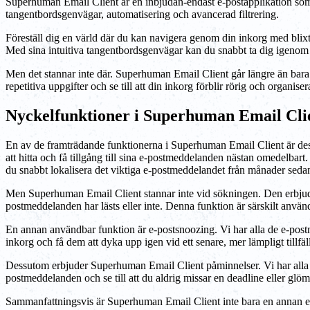
Superhuman Email Client är en inbjudan-endast e-postapplikation som h
tangentbordsgenvägar, automatisering och avancerad filtrering.
Föreställ dig en värld där du kan navigera genom din inkorg med blix
Med sina intuitiva tangentbordsgenvägar kan du snabbt ta dig igenom d
Men det stannar inte där. Superhuman Email Client går längre än bara h
repetitiva uppgifter och se till att din inkorg förblir rörig och organiser
Nyckelfunktioner i Superhuman Email Cli
En av de framträdande funktionerna i Superhuman Email Client är des
att hitta och få tillgång till sina e-postmeddelanden nästan omedelbar
du snabbt lokalisera det viktiga e-postmeddelandet från månader seda
Men Superhuman Email Client stannar inte vid sökningen. Den erbjuder
postmeddelanden har lästs eller inte. Denna funktion är särskilt anvä
En annan användbar funktion är e-postsnoozing. Vi har alla de e-post
inkorg och få dem att dyka upp igen vid ett senare, mer lämpligt tillf
Dessutom erbjuder Superhuman Email Client påminnelser. Vi har alla h
postmeddelanden och se till att du aldrig missar en deadline eller glöm
Sammanfattningsvis är Superhuman Email Client inte bara en annan e-pos