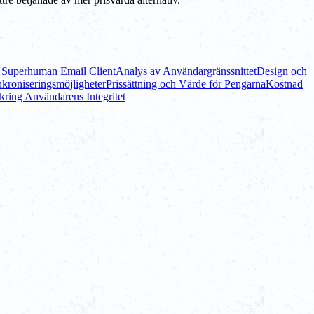
i Superhuman Email Client
Analys av Användargränssnittet
Design och
nkroniseringsmöjligheter
Prissättning och Värde för Pengarna
Kostnad
ring Användarens Integritet