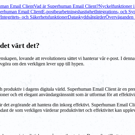
uman Email Client
Vad är Superhuman Email Client?
Nyckelfunktioner 
perhuman Email Client
E-postbearbetningshastighet
Integrations- och Sy
r
Integritets- och Säkerhetsfunktioner
Dataskyddsåtgärder
Överväganden k
et värt det?
apen, lovande att revolutionera sättet vi hanterar vår e-post. I denna 
 avgöra om den verkligen lever upp till hypen.
och produktiv i dagens digitala värld. Superhuman Email Client är en prem
ner och ett elegant användargränssnitt som är utformat för att effektivi
r det avgörande att hantera din inkorg effektivt. Superhuman Email Clie
endast de som verkligen värderar produktivitet och effektivitet kan upplev