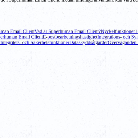
uman Email Client
Vad är Superhuman Email Client?
Nyckelfunktioner 
perhuman Email Client
E-postbearbetningshastighet
Integrations- och Sy
r
Integritets- och Säkerhetsfunktioner
Dataskyddsåtgärder
Överväganden k