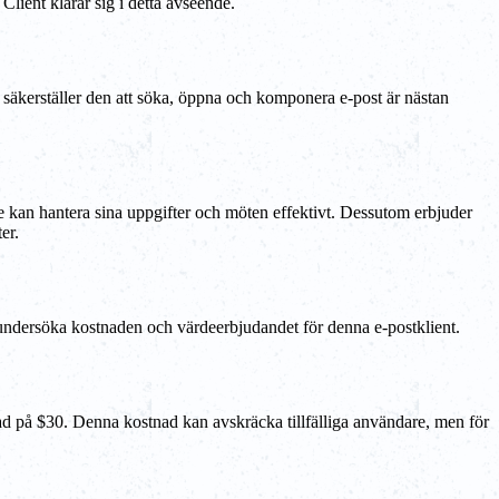
lient klarar sig i detta avseende.
säkerställer den att söka, öppna och komponera e-post är nästan
 kan hantera sina uppgifter och möten effektivt. Dessutom erbjuder
er.
ndersöka kostnaden och värdeerbjudandet för denna e-postklient.
 på $30. Denna kostnad kan avskräcka tillfälliga användare, men för