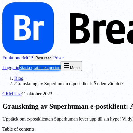
Funktioner
MCP
Priser
Resurser
Logga in
Starta gratis testperiod
Menu
Blog
/
Granskning av Superhuman e-postklient: Är den värt det?
CRM Use
11 oktober 2023
Granskning av Superhuman e-postklient: Ä
Upptäck om e-postklienten Superhuman lever upp till sin hype! Vi dyker
Table of contents