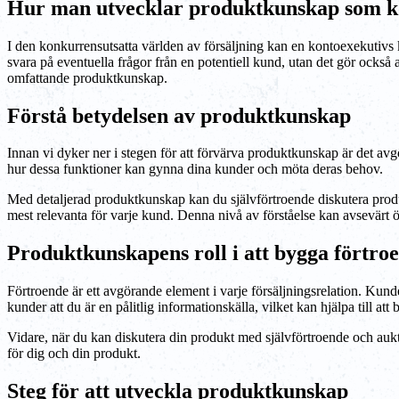
Hur man utvecklar produktkunskap som k
I den konkurrensutsatta världen av försäljning kan en kontoexekutivs ku
svara på eventuella frågor från en potentiell kund, utan det gör också 
omfattande produktkunskap.
Förstå betydelsen av produktkunskap
Innan vi dyker ner i stegen för att förvärva produktkunskap är det avgör
hur dessa funktioner kan gynna dina kunder och möta deras behov.
Med detaljerad produktkunskap kan du självförtroende diskutera produ
mest relevanta för varje kund. Denna nivå av förståelse kan avsevärt ök
Produktkunskapens roll i att bygga förtro
Förtroende är ett avgörande element i varje försäljningsrelation. Kun
kunder att du är en pålitlig informationskälla, vilket kan hjälpa till att
Vidare, när du kan diskutera din produkt med självförtroende och auk
för dig och din produkt.
Steg för att utveckla produktkunskap