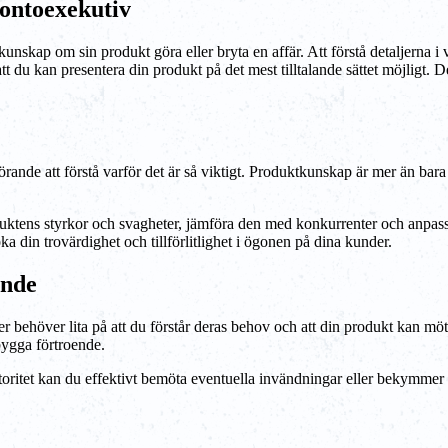
ontoexekutiv
nskap om sin produkt göra eller bryta en affär. Att förstå detaljerna i 
att du kan presentera din produkt på det mest tilltalande sättet möjligt
ande att förstå varför det är så viktigt. Produktkunskap är mer än bara a
ktens styrkor och svagheter, jämföra den med konkurrenter och anpassa 
a din trovärdighet och tillförlitlighet i ögonen på dina kunder.
ende
der behöver lita på att du förstår deras behov och att din produkt kan
 bygga förtroende.
toritet kan du effektivt bemöta eventuella invändningar eller bekymmer