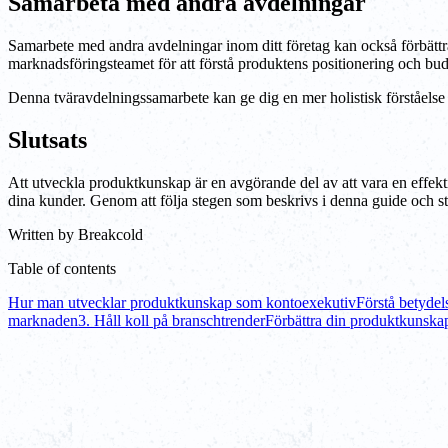
Samarbeta med andra avdelningar
Samarbete med andra avdelningar inom ditt företag kan också förbättr
marknadsföringsteamet för att förstå produktens positionering och bu
Denna tväravdelningssamarbete kan ge dig en mer holistisk förståelse a
Slutsats
Att utveckla produktkunskap är en avgörande del av att vara en effektiv
dina kunder. Genom att följa stegen som beskrivs i denna guide och stä
Written by
Breakcold
Table of contents
Hur man utvecklar produktkunskap som kontoexekutiv
Förstå betyde
marknaden
3. Håll koll på branschtrender
Förbättra din produktkunska