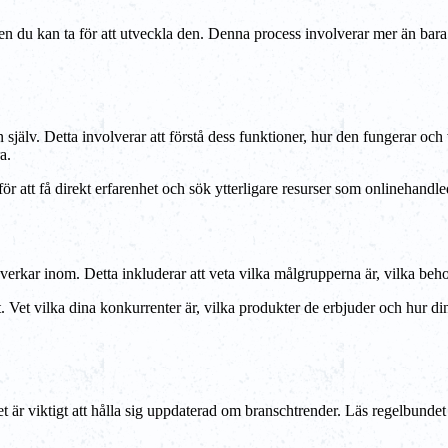
egen du kan ta för att utveckla den. Denna process involverar mer än bar
en själv. Detta involverar att förstå dess funktioner, hur den fungerar 
a.
ör att få direkt erfarenhet och sök ytterligare resurser som onlinehand
erkar inom. Detta inkluderar att veta vilka målgrupperna är, vilka be
et vilka dina konkurrenter är, vilka produkter de erbjuder och hur din
är viktigt att hålla sig uppdaterad om branschtrender. Läs regelbundet