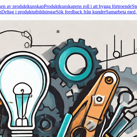
lsen av produktkunskap
Produktkunskapens roll i att bygga förtroende
St
p
Deltag i produktutbildningar
Sök feedback från kunder
Samarbeta med 