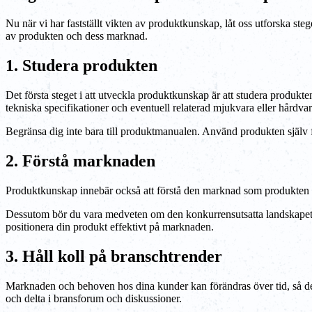
Nu när vi har fastställt vikten av produktkunskap, låt oss utforska st
av produkten och dess marknad.
1. Studera produkten
Det första steget i att utveckla produktkunskap är att studera produkt
tekniska specifikationer och eventuell relaterad mjukvara eller hårdvar
Begränsa dig inte bara till produktmanualen. Använd produkten själv f
2. Förstå marknaden
Produktkunskap innebär också att förstå den marknad som produkten v
Dessutom bör du vara medveten om den konkurrensutsatta landskapet. V
positionera din produkt effektivt på marknaden.
3. Håll koll på branschtrender
Marknaden och behoven hos dina kunder kan förändras över tid, så det 
och delta i bransforum och diskussioner.