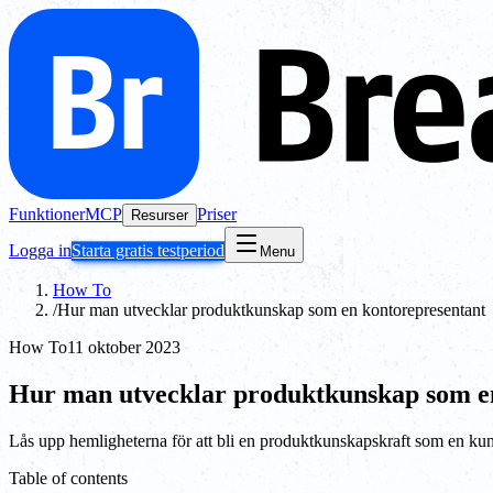
Funktioner
MCP
Priser
Resurser
Logga in
Starta gratis testperiod
Menu
How To
/
Hur man utvecklar produktkunskap som en kontorepresentant
How To
11 oktober 2023
Hur man utvecklar produktkunskap som e
Lås upp hemligheterna för att bli en produktkunskapskraft som en ku
Table of contents