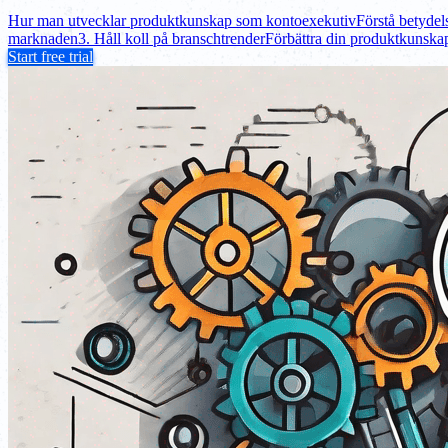
Hur man utvecklar produktkunskap som kontoexekutiv
Förstå betyde
marknaden
3. Håll koll på branschtrender
Förbättra din produktkunska
Start free trial