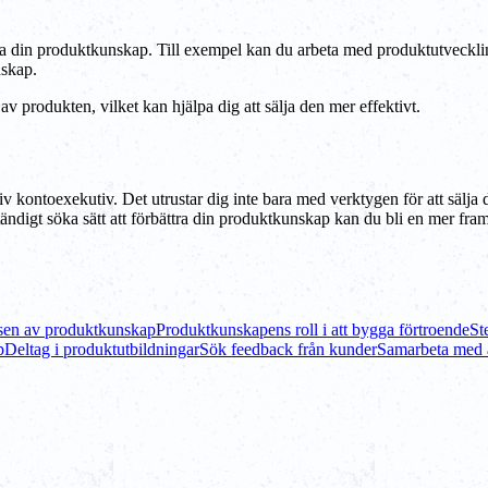
a din produktkunskap. Till exempel kan du arbeta med produktutveckling
dskap.
v produkten, vilket kan hjälpa dig att sälja den mer effektivt.
 kontoexekutiv. Det utrustar dig inte bara med verktygen för att sälja d
ndigt söka sätt att förbättra din produktkunskap kan du bli en mer fram
lsen av produktkunskap
Produktkunskapens roll i att bygga förtroende
St
p
Deltag i produktutbildningar
Sök feedback från kunder
Samarbeta med 