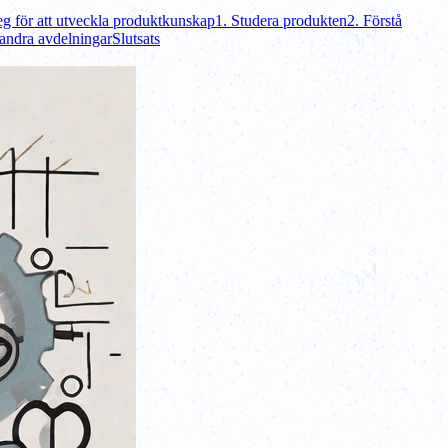
eg för att utveckla produktkunskap
1. Studera produkten
2. Förstå
andra avdelningar
Slutsats