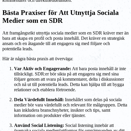
kommentarer och direktmeddelanden.
Bästa Praxiser för Att Utnyttja Sociala
Medier som en SDR
Att framgångsrikt utnyttja sociala medier som en SDR kräver mer än
bara att skapa en profil och posta innehåll. Det kräver en strategisk
ansats och en åtagande till att engagera sig med följare och
potentiella leads.
Här är några bästa praxis att överväga:
Var Aktiv och Engagerande:
Att bara posta innehåll är inte
tillräckligt. SDR:er bör sikta på att engagera sig med sina
följare genom att svara på kommentarer, delta i diskussioner
och nå ut till potentiella leads. Detta kan hjälpa till att bygga
relationer och etablera förtroende.
Dela Värdefullt Innehåll:
Innehållet som delas på sociala
medier bör vara värdefullt och relevant för målgruppen. Detta
kan inkludera branschnyheter, insikter och tips, samt
information om produkter eller tjänster.
Använd Social Listening:
Social listening innebär att
övervaka sociala medieplattformar för omnämnanden av ditt