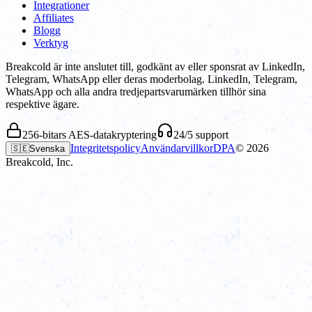
Integrationer
Affiliates
Blogg
Verktyg
Breakcold är inte anslutet till, godkänt av eller sponsrat av LinkedIn,
Telegram, WhatsApp eller deras moderbolag. LinkedIn, Telegram,
WhatsApp och alla andra tredjepartsvarumärken tillhör sina
respektive ägare.
256-bitars AES-datakryptering
24/5 support
Integritetspolicy
Användarvillkor
DPA
©
2026
🇸🇪
Svenska
Breakcold, Inc.