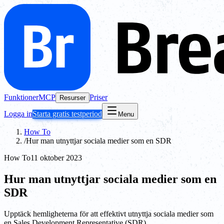
Funktioner
MCP
Priser
Resurser
Logga in
Starta gratis testperiod
Menu
How To
/
Hur man utnyttjar sociala medier som en SDR
How To
11 oktober 2023
Hur man utnyttjar sociala medier som en
SDR
Upptäck hemligheterna för att effektivt utnyttja sociala medier som
en Sales Development Representative (SDR).