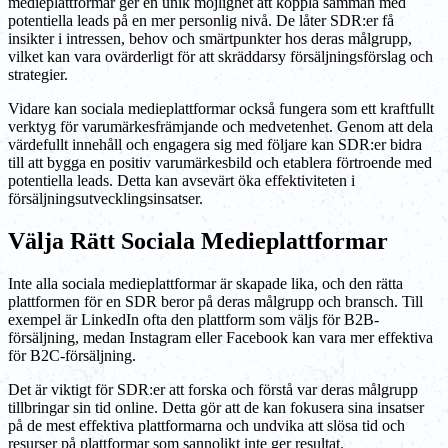
medieplattformar ger en unik möjlighet att koppla samman med
potentiella leads på en mer personlig nivå. De låter SDR:er få
insikter i intressen, behov och smärtpunkter hos deras målgrupp,
vilket kan vara ovärderligt för att skräddarsy försäljningsförslag och
strategier.
Vidare kan sociala medieplattformar också fungera som ett kraftfullt
verktyg för varumärkesfrämjande och medvetenhet. Genom att dela
värdefullt innehåll och engagera sig med följare kan SDR:er bidra
till att bygga en positiv varumärkesbild och etablera förtroende med
potentiella leads. Detta kan avsevärt öka effektiviteten i
försäljningsutvecklingsinsatser.
Välja Rätt Sociala Medieplattformar
Inte alla sociala medieplattformar är skapade lika, och den rätta
plattformen för en SDR beror på deras målgrupp och bransch. Till
exempel är LinkedIn ofta den plattform som väljs för B2B-
försäljning, medan Instagram eller Facebook kan vara mer effektiva
för B2C-försäljning.
Det är viktigt för SDR:er att forska och förstå var deras målgrupp
tillbringar sin tid online. Detta gör att de kan fokusera sina insatser
på de mest effektiva plattformarna och undvika att slösa tid och
resurser på plattformar som sannolikt inte ger resultat.