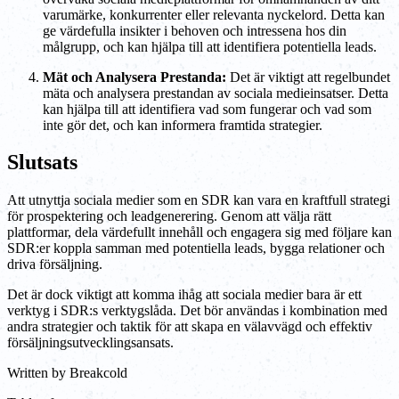
varumärke, konkurrenter eller relevanta nyckelord. Detta kan
ge värdefulla insikter i behoven och intressena hos din
målgrupp, och kan hjälpa till att identifiera potentiella leads.
Mät och Analysera Prestanda:
Det är viktigt att regelbundet
mäta och analysera prestandan av sociala medieinsatser. Detta
kan hjälpa till att identifiera vad som fungerar och vad som
inte gör det, och kan informera framtida strategier.
Slutsats
Att utnyttja sociala medier som en SDR kan vara en kraftfull strategi
för prospektering och leadgenerering. Genom att välja rätt
plattformar, dela värdefullt innehåll och engagera sig med följare kan
SDR:er koppla samman med potentiella leads, bygga relationer och
driva försäljning.
Det är dock viktigt att komma ihåg att sociala medier bara är ett
verktyg i SDR:s verktygslåda. Det bör användas i kombination med
andra strategier och taktik för att skapa en välavvägd och effektiv
försäljningsutvecklingsansats.
Written by
Breakcold