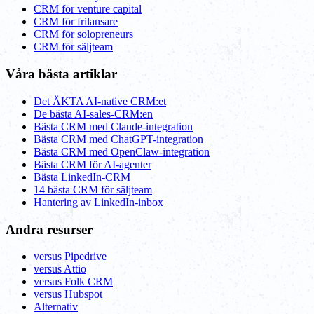
CRM för venture capital
CRM för frilansare
CRM för solopreneurs
CRM för säljteam
Våra bästa artiklar
Det ÄKTA AI-native CRM:et
De bästa AI-sales-CRM:en
Bästa CRM med Claude-integration
Bästa CRM med ChatGPT-integration
Bästa CRM med OpenClaw-integration
Bästa CRM för AI-agenter
Bästa LinkedIn-CRM
14 bästa CRM för säljteam
Hantering av LinkedIn-inbox
Andra resurser
versus Pipedrive
versus Attio
versus Folk CRM
versus Hubspot
Alternativ