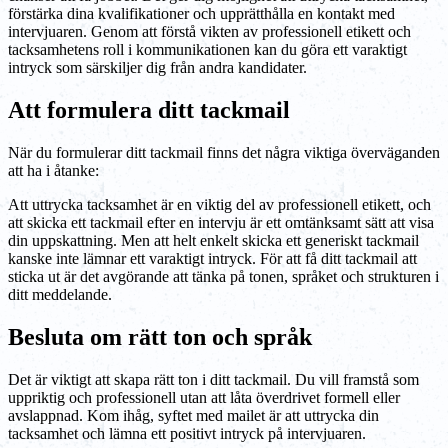
förstärka dina kvalifikationer och upprätthålla en kontakt med
intervjuaren. Genom att förstå vikten av professionell etikett och
tacksamhetens roll i kommunikationen kan du göra ett varaktigt
intryck som särskiljer dig från andra kandidater.
Att formulera ditt tackmail
När du formulerar ditt tackmail finns det några viktiga överväganden
att ha i åtanke:
Att uttrycka tacksamhet är en viktig del av professionell etikett, och
att skicka ett tackmail efter en intervju är ett omtänksamt sätt att visa
din uppskattning. Men att helt enkelt skicka ett generiskt tackmail
kanske inte lämnar ett varaktigt intryck. För att få ditt tackmail att
sticka ut är det avgörande att tänka på tonen, språket och strukturen i
ditt meddelande.
Besluta om rätt ton och språk
Det är viktigt att skapa rätt ton i ditt tackmail. Du vill framstå som
uppriktig och professionell utan att låta överdrivet formell eller
avslappnad. Kom ihåg, syftet med mailet är att uttrycka din
tacksamhet och lämna ett positivt intryck på intervjuaren.