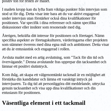
positiv ton för resten av mailet.
I mailets kropp kan du lyfta fram viktiga punkter från intervjun som
stod ut för dig. Detta visar inte bara att du var aktivt engagerad
under intervjun utan förstärker också dina kvalifikationer för
positionen. Var specifik i dina referenser och nämn specifika
diskussioner eller insikter som resonerade med dig.
Återigen, bekräfta ditt intresse för positionen och företaget. Nämn
specifika aspekter av företagskulturen, värderingarna eller projekten
som stämmer överens med dina egna mål och ambitioner. Detta visar
att du är entusiastisk och engagerad i rollen.
Avsluta mailet med en artig avslutning, som "Tack för din tid och
övervägande." Denna avslutande fras upprepar din tacksamhet och
lämnar ett positivt slutintryck.
Kom ihåg, att skapa ett välgenomtänkt tackmail är en möjlighet att
förstärka din kandidatur och lämna ett varaktigt intryck på
intervjuaren. Ta dig tid att personliggöra ditt meddelande, uttrycka
genuin tacksamhet och visa upp dina kvalifikationer och din
entusiasm för positionen.
Väsentliga element i ett tackmail