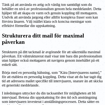
Tänk på att använda en artig och vänlig ton samtidigt som du
behåller en nivå av professionalism genom hela meddelandet. Detta
hjälper till att skapa en varm och genuin koppling till mottagaren.
Undvik att använda jargong eller alltför komplexa fraser som kan
förvirra läsaren. Välj istället klara och koncisa meningar som
effektivt förmedlar din uppskattning.
Strukturera ditt mail för maximal
påverkan
Strukturen på ditt tackmail är avgörande för att säkerställa maximal
påverkan. Ett välstrukturerat mail visar inte bara din professionalism
utan hjälper också mottagaren att navigera genom innehållet på ett
enkelt sätt.
Börja med en personlig hälsning, som "Kära [Intervjuarens namn],"
för att etablera en personlig koppling. Detta visar att du har tagit dig
tid att adressera mailet specifikt till intervjuaren, snarare än att skicka
ett generiskt meddelande.
I inledningen uttrycker du din tacksamhet för möjligheten att bli
intervjuad. Betona din uppskattning för den tid och ansträngning
som intervjuaren investerat i anställningsprocessen. Detta sätter en