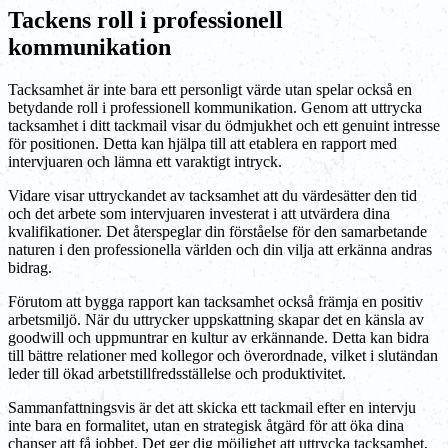
Tackens roll i professionell
kommunikation
Tacksamhet är inte bara ett personligt värde utan spelar också en
betydande roll i professionell kommunikation. Genom att uttrycka
tacksamhet i ditt tackmail visar du ödmjukhet och ett genuint intresse
för positionen. Detta kan hjälpa till att etablera en rapport med
intervjuaren och lämna ett varaktigt intryck.
Vidare visar uttryckandet av tacksamhet att du värdesätter den tid
och det arbete som intervjuaren investerat i att utvärdera dina
kvalifikationer. Det återspeglar din förståelse för den samarbetande
naturen i den professionella världen och din vilja att erkänna andras
bidrag.
Förutom att bygga rapport kan tacksamhet också främja en positiv
arbetsmiljö. När du uttrycker uppskattning skapar det en känsla av
goodwill och uppmuntrar en kultur av erkännande. Detta kan bidra
till bättre relationer med kollegor och överordnade, vilket i slutändan
leder till ökad arbetstillfredsställelse och produktivitet.
Sammanfattningsvis är det att skicka ett tackmail efter en intervju
inte bara en formalitet, utan en strategisk åtgärd för att öka dina
chanser att få jobbet. Det ger dig möjlighet att uttrycka tacksamhet,