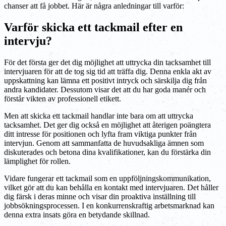
chanser att få jobbet. Här är några anledningar till varför:
Varför skicka ett tackmail efter en
intervju?
För det första ger det dig möjlighet att uttrycka din tacksamhet till
intervjuaren för att de tog sig tid att träffa dig. Denna enkla akt av
uppskattning kan lämna ett positivt intryck och särskilja dig från
andra kandidater. Dessutom visar det att du har goda manér och
förstår vikten av professionell etikett.
Men att skicka ett tackmail handlar inte bara om att uttrycka
tacksamhet. Det ger dig också en möjlighet att återigen poängtera
ditt intresse för positionen och lyfta fram viktiga punkter från
intervjun. Genom att sammanfatta de huvudsakliga ämnen som
diskuterades och betona dina kvalifikationer, kan du förstärka din
lämplighet för rollen.
Vidare fungerar ett tackmail som en uppföljningskommunikation,
vilket gör att du kan behålla en kontakt med intervjuaren. Det håller
dig färsk i deras minne och visar din proaktiva inställning till
jobbsökningsprocessen. I en konkurrenskraftig arbetsmarknad kan
denna extra insats göra en betydande skillnad.