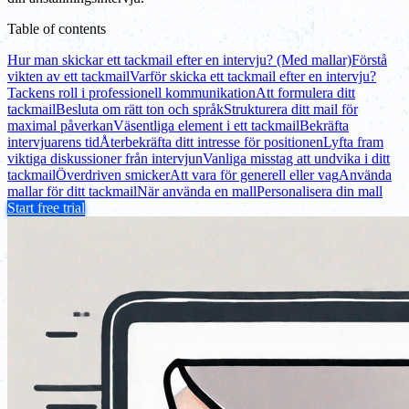
Table of contents
Hur man skickar ett tackmail efter en intervju? (Med mallar)
Förstå
vikten av ett tackmail
Varför skicka ett tackmail efter en intervju?
Tackens roll i professionell kommunikation
Att formulera ditt
tackmail
Besluta om rätt ton och språk
Strukturera ditt mail för
maximal påverkan
Väsentliga element i ett tackmail
Bekräfta
intervjuarens tid
Återbekräfta ditt intresse för positionen
Lyfta fram
viktiga diskussioner från intervjun
Vanliga misstag att undvika i ditt
tackmail
Överdriven smicker
Att vara för generell eller vag
Använda
mallar för ditt tackmail
När använda en mall
Personalisera din mall
Start free trial