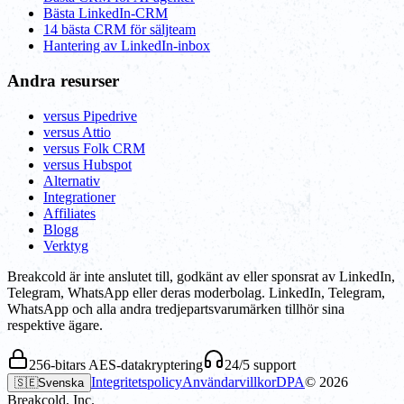
Bästa LinkedIn-CRM
14 bästa CRM för säljteam
Hantering av LinkedIn-inbox
Andra resurser
versus Pipedrive
versus Attio
versus Folk CRM
versus Hubspot
Alternativ
Integrationer
Affiliates
Blogg
Verktyg
Breakcold är inte anslutet till, godkänt av eller sponsrat av LinkedIn,
Telegram, WhatsApp eller deras moderbolag. LinkedIn, Telegram,
WhatsApp och alla andra tredjepartsvarumärken tillhör sina
respektive ägare.
256-bitars AES-datakryptering
24/5 support
Integritetspolicy
Användarvillkor
DPA
©
2026
🇸🇪
Svenska
Breakcold, Inc.