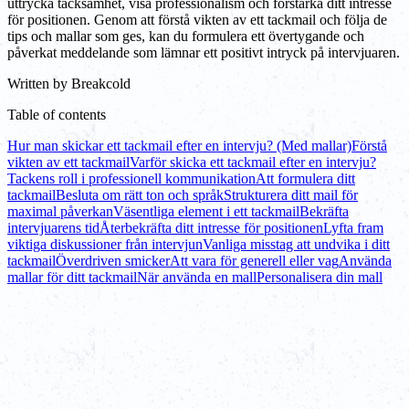
uttrycka tacksamhet, visa professionalism och förstärka ditt intresse
för positionen. Genom att förstå vikten av ett tackmail och följa de
tips och mallar som ges, kan du formulera ett övertygande och
påverkat meddelande som lämnar ett positivt intryck på intervjuaren.
Written by
Breakcold
Table of contents
Hur man skickar ett tackmail efter en intervju? (Med mallar)
Förstå
vikten av ett tackmail
Varför skicka ett tackmail efter en intervju?
Tackens roll i professionell kommunikation
Att formulera ditt
tackmail
Besluta om rätt ton och språk
Strukturera ditt mail för
maximal påverkan
Väsentliga element i ett tackmail
Bekräfta
intervjuarens tid
Återbekräfta ditt intresse för positionen
Lyfta fram
viktiga diskussioner från intervjun
Vanliga misstag att undvika i ditt
tackmail
Överdriven smicker
Att vara för generell eller vag
Använda
mallar för ditt tackmail
När använda en mall
Personalisera din mall