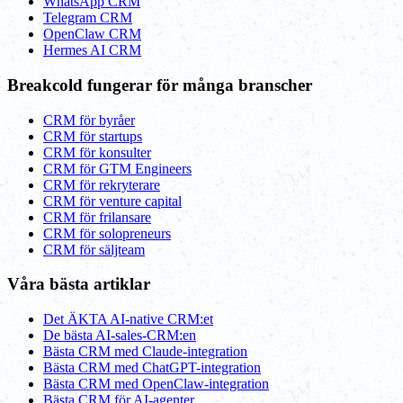
WhatsApp CRM
Telegram CRM
OpenClaw CRM
Hermes AI CRM
Breakcold fungerar för många branscher
CRM för byråer
CRM för startups
CRM för konsulter
CRM för GTM Engineers
CRM för rekryterare
CRM för venture capital
CRM för frilansare
CRM för solopreneurs
CRM för säljteam
Våra bästa artiklar
Det ÄKTA AI-native CRM:et
De bästa AI-sales-CRM:en
Bästa CRM med Claude-integration
Bästa CRM med ChatGPT-integration
Bästa CRM med OpenClaw-integration
Bästa CRM för AI-agenter