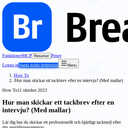
Funktioner
MCP
Priser
Resurser
Logga in
Starta gratis testperiod
Menu
How To
/
Hur man skickar ett tackbrev efter en intervju? (Med mallar)
How To
11 oktober 2023
Hur man skickar ett tackbrev efter en
intervju? (Med mallar)
Lär dig hur du skickar ett professionellt och hjärtligt tackmejl efter
din anställningsintervju.