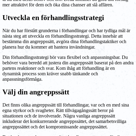
mer attraktivt för dem och öka dina chanser att slå affären.
Utveckla en förhandlingsstrategi
När du har förstått grunderna i förhandlingar och har tydliga mål är
nästa steg att utveckla en förhandlingsstrategi. Detta innebär att
bestämma din angreppssätt, avgöra dina förhandlingstaktiker och
planera hur du kommer att hantera invändningar.
Din förhandlingsstrategi bör vara flexibel och anpassningsbar. Du
behöver vara beredd att justera din angreppssätt baserat på den andra
partens reaktioner och svar. Kom ihåg att förhandling är en
dynamisk process som kräver snabb tänkande och
anpassningsförmåga.
Välj din angreppssätt
Det finns olika angreppssätt till förhandlingar, var och en med sina
egna styrkor och svagheter. Rätt tillvägagångssätt beror på
situationen och de involverade. Några vanliga angreppssätt
inkluderar det konkurrerande angreppssättet, det samarbetsvilliga
angreppssättet och det kompromissande angreppssättet.