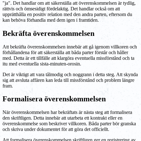
"ja". Det handlar om att säkerställa att överenskommelsen är tydlig,
rättvis och ömsesidigt fördelaktig. Det handlar också om att
upprätthålla en positiv relation med den andra parten, eftersom du
kan behöva förhandla med dem igen i framtiden.
Bekräfta överenskommelsen
Att bekräfta överenskommelsen innebär att gå igenom villkoren och
förhållandena för att säkerställa att båda parter förstår och håller
med. Detta är ett tillfälle att klargöra eventuella missförstånd och ta
itu med eventuella sista-minuten-orosin.
Det är viktigt att vara tålmodig och noggrann i detta steg. Att skynda
sig att avsluta affären kan leda till missförstånd och problem längre
fram.
Formalisera överenskommelsen
När överenskommelsen har bekräftats är nästa steg att formalisera
den skriftligen. Detta innebär att utarbeta ett kontrakt eller en
överenskommelse som beskriver villkoren. Båda parter bör granska
och skriva under dokumentet för att göra det officiellt.
Att formalisera överenskommelsen skriftligen ger en registrering av