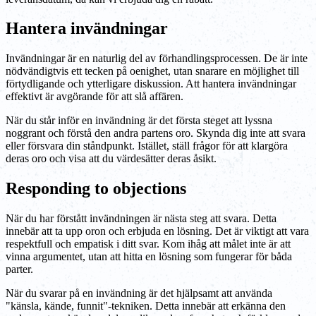
Hantera invändningar
Invändningar är en naturlig del av förhandlingsprocessen. De är inte
nödvändigtvis ett tecken på oenighet, utan snarare en möjlighet till
förtydligande och ytterligare diskussion. Att hantera invändningar
effektivt är avgörande för att slå affären.
När du står inför en invändning är det första steget att lyssna
noggrant och förstå den andra partens oro. Skynda dig inte att svara
eller försvara din ståndpunkt. Istället, ställ frågor för att klargöra
deras oro och visa att du värdesätter deras åsikt.
Responding to objections
När du har förstått invändningen är nästa steg att svara. Detta
innebär att ta upp oron och erbjuda en lösning. Det är viktigt att vara
respektfull och empatisk i ditt svar. Kom ihåg att målet inte är att
vinna argumentet, utan att hitta en lösning som fungerar för båda
parter.
När du svarar på en invändning är det hjälpsamt att använda
"känsla, kände, funnit"-tekniken. Detta innebär att erkänna den