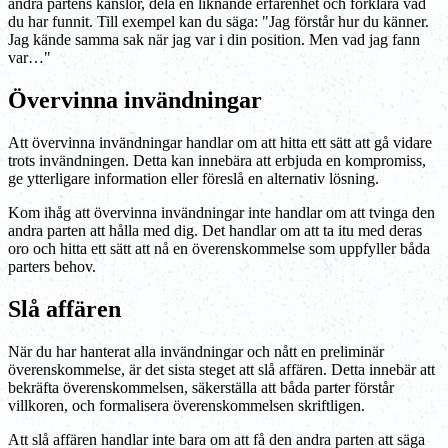
andra partens känslor, dela en liknande erfarenhet och förklara vad
du har funnit. Till exempel kan du säga: "Jag förstår hur du känner.
Jag kände samma sak när jag var i din position. Men vad jag fann
var…"
Övervinna invändningar
Att övervinna invändningar handlar om att hitta ett sätt att gå vidare
trots invändningen. Detta kan innebära att erbjuda en kompromiss,
ge ytterligare information eller föreslå en alternativ lösning.
Kom ihåg att övervinna invändningar inte handlar om att tvinga den
andra parten att hålla med dig. Det handlar om att ta itu med deras
oro och hitta ett sätt att nå en överenskommelse som uppfyller båda
parters behov.
Slå affären
När du har hanterat alla invändningar och nått en preliminär
överenskommelse, är det sista steget att slå affären. Detta innebär att
bekräfta överenskommelsen, säkerställa att båda parter förstår
villkoren, och formalisera överenskommelsen skriftligen.
Att slå affären handlar inte bara om att få den andra parten att säga