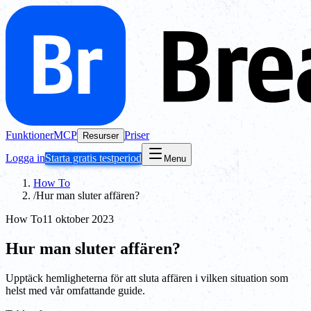
Funktioner
MCP
Priser
Resurser
Logga in
Starta gratis testperiod
Menu
How To
/
Hur man sluter affären?
How To
11 oktober 2023
Hur man sluter affären?
Upptäck hemligheterna för att sluta affären i vilken situation som
helst med vår omfattande guide.