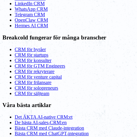
LinkedIn CRM
WhatsApp CRM
Telegram CRM
OpenClaw CRM
Hermes AI CRM
Breakcold fungerar för många branscher
CRM för byråer
CRM för startups
CRM för konsulter
CRM för GTM Engineers
CRM för rekryterare
CRM för venture capital
CRM för frilansare
CRM för solopreneurs
CRM för säljteam
Våra bästa artiklar
Det ÄKTA AI-native CRM:et
De bästa AI-sales-CRM:en
Bästa CRM med Claude-integration
Bästa CRM med ChatGPT-integration