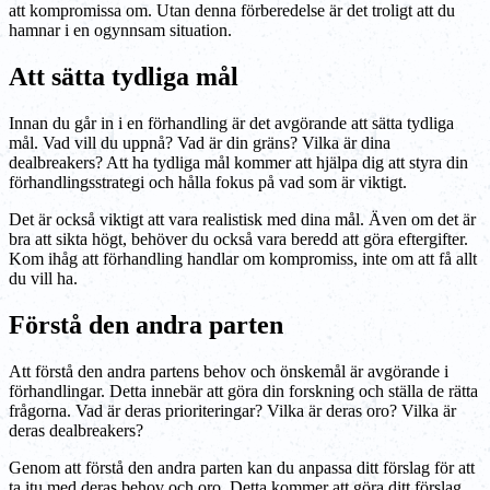
att kompromissa om. Utan denna förberedelse är det troligt att du
hamnar i en ogynnsam situation.
Att sätta tydliga mål
Innan du går in i en förhandling är det avgörande att sätta tydliga
mål. Vad vill du uppnå? Vad är din gräns? Vilka är dina
dealbreakers? Att ha tydliga mål kommer att hjälpa dig att styra din
förhandlingsstrategi och hålla fokus på vad som är viktigt.
Det är också viktigt att vara realistisk med dina mål. Även om det är
bra att sikta högt, behöver du också vara beredd att göra eftergifter.
Kom ihåg att förhandling handlar om kompromiss, inte om att få allt
du vill ha.
Förstå den andra parten
Att förstå den andra partens behov och önskemål är avgörande i
förhandlingar. Detta innebär att göra din forskning och ställa de rätta
frågorna. Vad är deras prioriteringar? Vilka är deras oro? Vilka är
deras dealbreakers?
Genom att förstå den andra parten kan du anpassa ditt förslag för att
ta itu med deras behov och oro. Detta kommer att göra ditt förslag