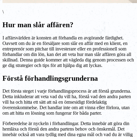
\
Hur man slår affären?
I affärsvärlden är konsten att förhandla en avgörande färdighet.
Oavsett om du är en försäljare som slår en affär med en klient, en
entreprenör som pitchar till investerare eller en professionell som
förhandlar om din lön, kan det att veta hur man slår affären göra all
skillnad. Denna guide kommer att vägleda dig genom processen och
ge dig strategier och tips för att hjälpa dig att lyckas.
Förstå förhandlingsgrunderna
Det första steget i varje förhandlingsprocess är att förstå grunderna.
Detta inkluderar att veta vad du vill ha, förstå vad den andra parten
vill ha och hitta ett sätt att nå en ömsesidigt fördelaktig
överenskommelse. Det handlar inte om att vinna eller förlora, utan
om att hitta en lösning som fungerar för båda parter.
Förberedelse är nyckeln i förhandlingar. Detta innebär att göra din
hemläxa och förstå den andra partens behov och önskemål. Det
innebär också att vara tydlig med dina egna mål och vad du är villig