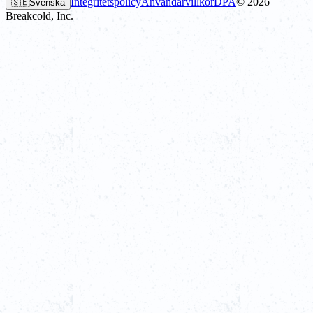
Integritetspolicy
Användarvillkor
DPA
©
2026
🇸🇪
Svenska
Breakcold, Inc.