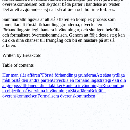
överenskommelsen och skyddar båda parter i händelse av tvister.
Det är ett avgörande steg i att slå affären och bör inte förbises.
Sammanfattningsvis är att slå affären en komplex process som
innefattar att förstå förhandlingsgrunderna, utveckla en
förhandlingsstrategi, hantera invändningar, och slutligen bekräfta
och formalisera överenskommelsen. Genom att följa dessa steg kan
du öka dina chanser till framgång och bli en mästare på att slå
affären.
Written by
Breakcold
Table of contents
Hur man slår affären?
Förstå förhandlingsgrunderna
Att sätta tydliga
mål
Förstå den andra parten
Utveckla en förhandlingsstrategi
Välj din
angreppssätt
Planera dina taktiker
Hantera invändningar
Responding
to objections
Övervinna invändningar
Slå affären
Bekräfta
överenskommelsen
Formalisera överenskommelsen