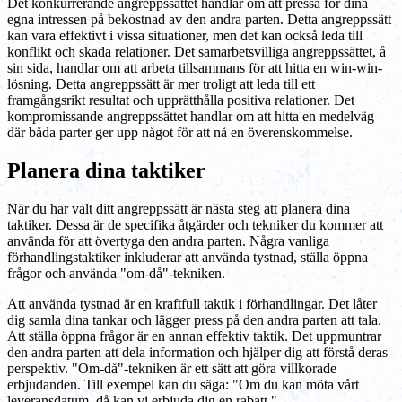
Det konkurrerande angreppssättet handlar om att pressa för dina
egna intressen på bekostnad av den andra parten. Detta angreppssätt
kan vara effektivt i vissa situationer, men det kan också leda till
konflikt och skada relationer. Det samarbetsvilliga angreppssättet, å
sin sida, handlar om att arbeta tillsammans för att hitta en win-win-
lösning. Detta angreppssätt är mer troligt att leda till ett
framgångsrikt resultat och upprätthålla positiva relationer. Det
kompromissande angreppssättet handlar om att hitta en medelväg
där båda parter ger upp något för att nå en överenskommelse.
Planera dina taktiker
När du har valt ditt angreppssätt är nästa steg att planera dina
taktiker. Dessa är de specifika åtgärder och tekniker du kommer att
använda för att övertyga den andra parten. Några vanliga
förhandlingstaktiker inkluderar att använda tystnad, ställa öppna
frågor och använda "om-då"-tekniken.
Att använda tystnad är en kraftfull taktik i förhandlingar. Det låter
dig samla dina tankar och lägger press på den andra parten att tala.
Att ställa öppna frågor är en annan effektiv taktik. Det uppmuntrar
den andra parten att dela information och hjälper dig att förstå deras
perspektiv. "Om-då"-tekniken är ett sätt att göra villkorade
erbjudanden. Till exempel kan du säga: "Om du kan möta vårt
leveransdatum, då kan vi erbjuda dig en rabatt."