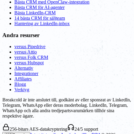
Bästa CRM med OpenClaw-integration
Bästa CRM för AI-agenter
Bästa LinkedIn-CRM
14 bästa CRM för säljteam
Hantering av LinkedIn-inbox
Andra resurser
versus Pipedrive
versus Attio
versus Folk CRM
versus Hubspot
Alternativ
Integrationer
Affiliates
Blogg
Verktyg
Breakcold är inte anslutet till, godkänt av eller sponsrat av LinkedIn,
Telegram, WhatsApp eller deras moderbolag. LinkedIn, Telegram,
WhatsApp och alla andra tredjepartsvarumärken tillhör sina
respektive ägare.
256-bitars AES-datakryptering
24/5 support