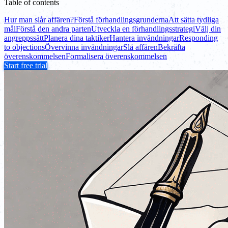
Table of contents
Hur man slår affären?
Förstå förhandlingsgrunderna
Att sätta tydliga
mål
Förstå den andra parten
Utveckla en förhandlingsstrategi
Välj din
angreppssätt
Planera dina taktiker
Hantera invändningar
Responding
to objections
Övervinna invändningar
Slå affären
Bekräfta
överenskommelsen
Formalisera överenskommelsen
Start free trial